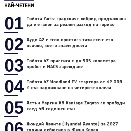
НАЙ-ЧЕТЕНИ
01
Тойота Yaris: градският хибрид продължава
да е еталон за реален разход на гориво
02
Ауди A2 e-tron пристига тази есен: ето
всичко, което знаем досега
03
Тойота bZ пристига с до 505 километра
пробег и NACS зареждане
04
Тойота bZ Woodland EV стартира от 42 000
€ със задвижване на четирите колела
05
Астън Мартин V8 Vantage Zagato се пробуди
след 40-годишен сън
06
Хюндай Аванте (Hyundai Avante) за 2027
година дебютира в Южна Корея