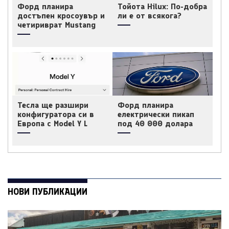
Форд планира
Тойота Hilux: По-добра
достъпен кросоувър и
ли е от всякога?
четириврат Mustang
Тесла ще разшири
Форд планира
конфигуратора си в
електрически пикап
Европа с Model Y L
под 40 000 долара
НОВИ ПУБЛИКАЦИИ