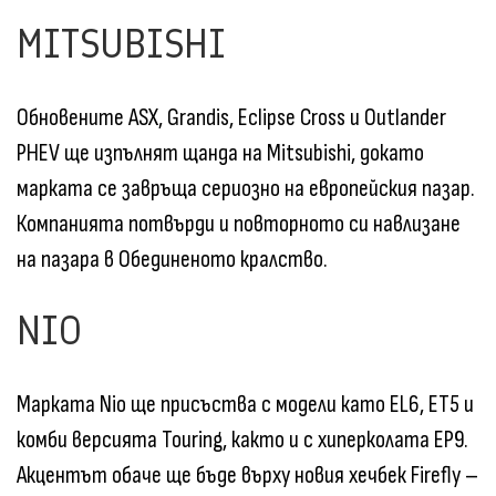
MITSUBISHI
Обновените ASX, Grandis, Eclipse Cross и Outlander
PHEV ще изпълнят щанда на Mitsubishi, докато
марката се завръща сериозно на европейския пазар.
Компанията потвърди и повторното си навлизане
на пазара в Обединеното кралство.
NIO
Марката Nio ще присъства с модели като EL6, ET5 и
комби версията Touring, както и с хиперколата EP9.
Акцентът обаче ще бъде върху новия хечбек Firefly –