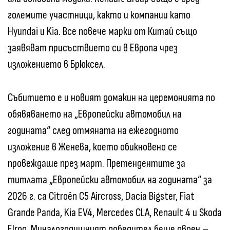
големите участници, както и компании като
Hyundai и Kia. Все повече марки от Китай също
заявяват присъствието си в Европа чрез
изложението в Брюксел.
Събитието е и новият домакин на церемонията по
обявяването на „Европейски автомобил на
годината“ след отмяната на ежегодното
изложение в Женева, което обикновено се
провеждаше през март. Претендентите за
титлата „Европейски автомобил на годината“ за
2026 г. са Citroën C5 Aircross, Dacia Bigster, Fiat
Grande Panda, Kia EV4, Mercedes CLA, Renault 4 и Skoda
Elroq. Миналогодишният победител беше двоен –