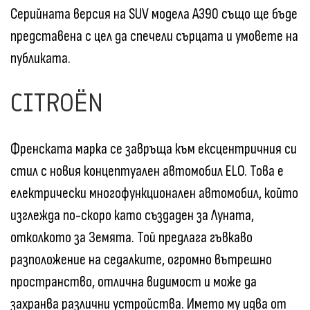
Серийната версия на SUV модела A390 също ще бъде
представена с цел да спечели сърцата и умовете на
публиката.
CITROËN
Френската марка се завръща към ексцентричния си
стил с новия концептуален автомобил ELO. Това е
електрически многофункционален автомобил, който
изглежда по-скоро като създаден за Луната,
отколкото за Земята. Той предлага гъвкаво
разположение на седалките, огромно вътрешно
пространство, отлична видимост и може да
захранва различни устройства. Името му идва от