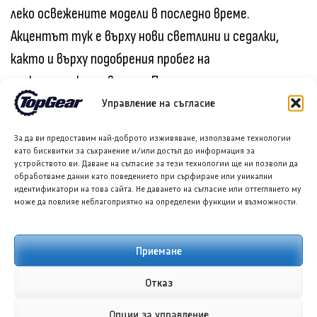
леко освежените модели в последно време.
Акцентът тук е върху нови светлини и седалки,
както и върху подобрения пробег на
електрическата версия. Промените са минимални,
но допринасят за освежаването на модела.
Управление на съгласие
За да ви предоставим най-доброто изживяване, използваме технологии
като бисквитки за съхранение и/или достъп до информация за
Последвайте ни в Google News
устройството ви. Даване на съгласие за тези технологии ще ни позволи да
обработваме данни като поведението при сърфиране или уникални
идентификатори на това сайта. Не даването на съгласие или оттеглянето му
може да повлияе неблагоприятно на определени функции и възможности.
Споделете в социалните мрежи:
Приемане
Отказ
Опции за управление