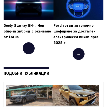
Geely Starray EM-i: Нов
Ford готви автономно
plug-in хибрид с окачване
шофиране за достъпен
от Lotus
електрически пикап през
2028 г.
←
→
ПОДОБНИ ПУБЛИКАЦИИ