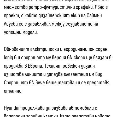
множество ретро-футуристични графики. Явно е
проект, с който дизайнерският екип на Саймън
Лоусби се е забавлявал между създаването на
успешни модели.
Обновеният електрически и аеродинамичен седан
Ioniq 6 и спортната му версия 6N скоро ще влязат в
продажба в Европа. Техният освежен дизайн
изчиства линиите и запазва елегантния им вид.
Спортният 6N вече беше тестван и се представя
отлично.
Hyundai продължава да развива автомобили с
водородни горивни клетки, като представи новото