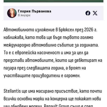
Глория Първанова
8 януари
Автомобилното изложение в Брюксел през 2026 г.
наближава, като това ще бъде първото голямо
международно автомобилно събитие за годината.
То е с европейска насоченост и има за цел да
представи автомобилите, които ще дебютират на
пазара през следващата година, а броят на
участващите производители е огромен.
Stellantis ще има масирано присъствие, като почти
всички основни марки на концерна ще покажат нови
или обновени модели. Renault Group също е сред