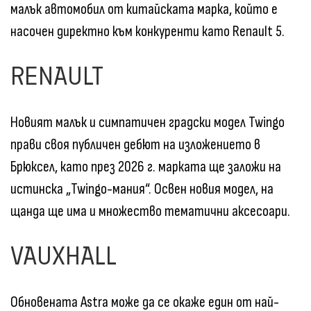
малък автомобил от китайската марка, който е
насочен директно към конкуренти като Renault 5.
RENAULT
Новият малък и симпатичен градски модел Twingo
прави своя публичен дебют на изложението в
Брюксел, като през 2026 г. марката ще заложи на
истинска „Twingo-мания“. Освен новия модел, на
щанда ще има и множество тематични аксесоари.
VAUXHALL
Обновената Astra може да се окаже един от най-