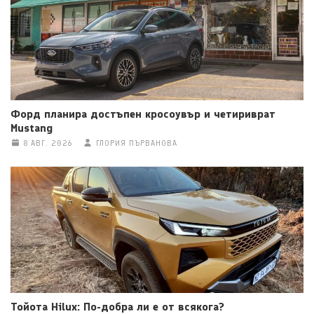
Форд планира достъпен кросоувър и четириврат
Mustang
8 АВГ. 2026
ГЛОРИЯ ПЪРВАНОВА
Тойота Hilux: По-добра ли е от всякога?