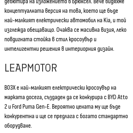
дебютира на изложението в Брюксел. Вече видяхме
концептуалната версия на това, което ще бъде
най-малкият електрически автомобил на Kia, и той
изглежда обещаващо. Очаква се масивна визия, леко
повдигната стойка в стил кросоувър и
интелигентни решения в интериорния дизайн.
LEAPMOTOR
B03X е най-малкият електрически кросоувър на
марката досега, създаден да се конкурира с BYD Atto
2 и Ford Puma Gen-E. Вероятно цената му ще бъде
конкурентна и ще се предлага с богато стандартно
оборудване.