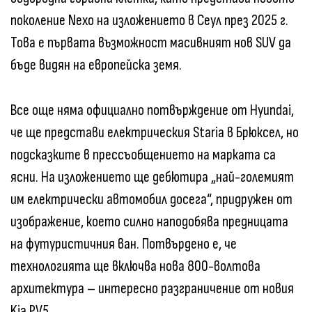
поколение Nexo на изложението в Сеул през 2025 г.
Това е първата възможност масивният нов SUV да
бъде видян на европейска земя.
Все още няма официално потвърждение от Hyundai,
че ще представи електрическия Staria в Брюксел, но
подсказките в прессъобщението на марката са
ясни. На изложението ще дебютира „най-големият
им електрически автомобил досега“, придружен от
изображение, което силно наподобява предницата
на футуристичния ван. Потвърдено е, че
технологията ще включва нова 800-волтова
архитектура – интересно разграничение от новия
Kia PV5.