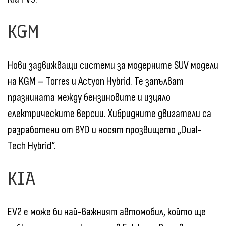
KGM
Нови задвижващи системи за модерните SUV модели
на KGM – Torres и Actyon Hybrid. Те запълват
празнината между бензиновите и изцяло
електрическите версии. Хибридните двигатели са
разработени от BYD и носят прозвището „Dual-
Tech Hybrid“.
KIA
EV2 е може би най-важният автомобил, който ще