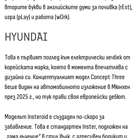
вторите букви в английските думи за почивка (rEst),
игра (pLay) и работа (wOrk).
HYUNDAI
Това е първият поглед към електрически хечбек от
корейската марка, която в момента впечатлява с
дизайна си. Концептуалният модел Concept Three
беше видян на автомобилното изложение в Мюнхен
през 2025 г., но тук прави своя европейски дебют.
Моделът Insteroid е създаден по-скоро за
забавление. Това е стандартен Inster, подложен на
„гама лъчение“ в стил Хълк, с агресивен бодикит и