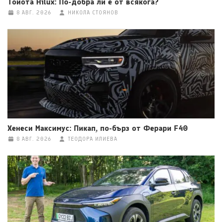
Тойота Hilux: По-добра ли е от всякога?
8 АВГ. 2026
НИКОЛА СТОЯНОВ
Хенеси Максимус: Пикап, по-бърз от Ферари F40
8 АВГ. 2026
ТЕОДОРА ИЛИЕВА