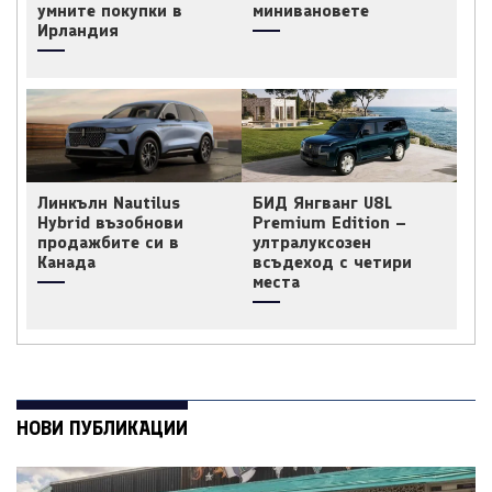
умните покупки в
минивановете
Ирландия
Линкълн Nautilus
БИД Янгванг U8L
Hybrid възобнови
Premium Edition –
продажбите си в
ултралуксозен
Канада
всъдеход с четири
места
НОВИ ПУБЛИКАЦИИ