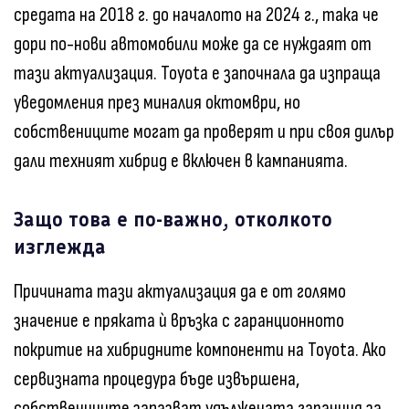
средата на 2018 г. до началото на 2024 г., така че
дори по-нови автомобили може да се нуждаят от
тази актуализация. Toyota е започнала да изпраща
уведомления през миналия октомври, но
собствениците могат да проверят и при своя дилър
дали техният хибрид е включен в кампанията.
Защо това е по-важно, отколкото
изглежда
Причината тази актуализация да е от голямо
значение е пряката ѝ връзка с гаранционното
покритие на хибридните компоненти на Toyota. Ако
сервизната процедура бъде извършена,
собствениците запазват удължената гаранция за