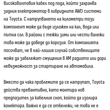
високоволтовия кабел под пода, който захранва
задния електромотор в хибридните AWD системи
на Toyota. С натрупването на километри този
компонент може да бъде изложен на кал, вода или
пътна сол. В райони с тежки зими или чести валежи
това може да доведе до корозия. От компанията
посочват, че в най-лошия случай собствениците
може да забележат смущения в AM радиото или дори
невъзможност за стартиране на автомобила.
Вместо да чака проблемите да се натрупат, Toyota
действа превантивно, като монтира нов
предпазител за кабелния сноп, който да изолира
конектора. Важно е да се отбележи, че това не е