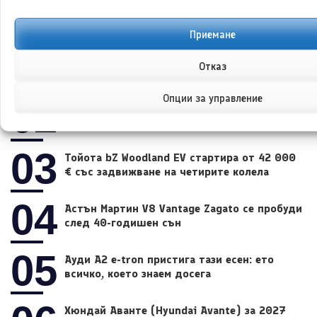
НАЙ-ЧЕТЕНИ
Приемане
01
Тойота Yaris: градският хибрид продължава
Отказ
да е еталон за реален разход на гориво
Опции за управление
02
Тойота bZ пристига с до 505 километра
пробег и NACS зареждане
03
Тойота bZ Woodland EV стартира от 42 000
€ със задвижване на четирите колела
04
Астън Мартин V8 Vantage Zagato се пробуди
след 40-годишен сън
05
Ауди A2 e-tron пристига тази есен: ето
всичко, което знаем досега
Хюндай Аванте (Hyundai Avante) за 2027