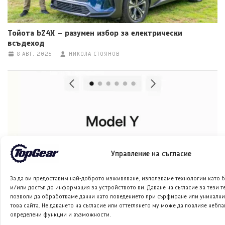
Тойота bZ4X – разумен избор за електрически
всъдеход
8 АВГ. 2026
НИКОЛА СТОЯНОВ
Управление на съгласие
Тесла ще разшири конфигуратора си в Европа с Model
За да ви предоставим най-доброто изживяване, използваме технологии като 
Y L
и/или достъп до информация за устройството ви. Даване на съгласие за тези 
8 АВГ. 2026
ГЛОРИЯ ПЪРВАНОВА
позволи да обработваме данни като поведението при сърфиране или уникалн
това сайта. Не даването на съгласие или оттеглянето му може да повлияе небл
определени функции и възможности.