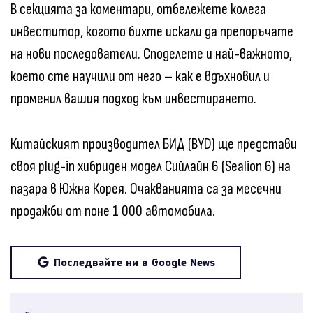
В секцията за коментари, отбележете колега
инвеститор, когото бихте искали да препоръчате
на нови последователи. Споделете и най-важното,
което сте научили от него – как е вдъхновил и
променил вашия подход към инвестирането.
Китайският производител БИД (BYD) ще представи
своя plug-in хибриден модел Сийлайн 6 (Sealion 6) на
пазара в Южна Корея. Очакванията са за месечни
продажби от поне 1 000 автомобила.
Последвайте ни в Google News