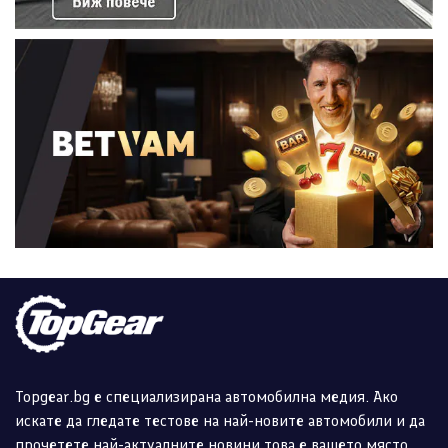
Topgear.bg е специализирана автомобилна медия. Ако
искате да гледате тестове на най-новите автомобили и да
прочетете най-актуалните новини това е вашето място.