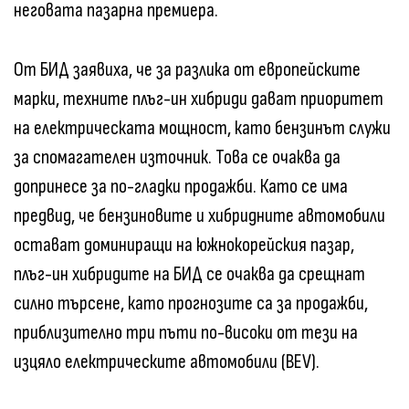
неговата пазарна премиера.
От БИД заявиха, че за разлика от европейските
марки, техните плъг-ин хибриди дават приоритет
на електрическата мощност, като бензинът служи
за спомагателен източник. Това се очаква да
допринесе за по-гладки продажби. Като се има
предвид, че бензиновите и хибридните автомобили
остават доминиращи на южнокорейския пазар,
плъг-ин хибридите на БИД се очаква да срещнат
силно търсене, като прогнозите са за продажби,
приблизително три пъти по-високи от тези на
изцяло електрическите автомобили (BEV).