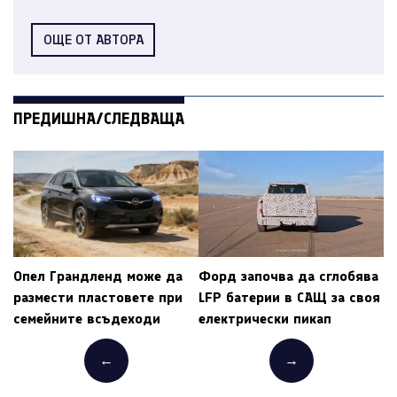
ОЩЕ ОТ АВТОРА
ПРЕДИШНА/СЛЕДВАЩА
Опел Грандленд може да
Форд започва да сглобява
размести пластовете при
LFP батерии в САЩ за своя
семейните всъдеходи
електрически пикап
←
→