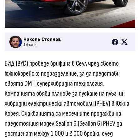
Никола Стоянов
18 юни
БИД (BYD) проведе брифинг в Сеул чрез своето
южнокорейско подразделение, за да представи
своята DM-i суперхибридна технология.
Компанията обяви планове за пускане на плъг-ин
хибридни електрически автомобили (PHEV) в Южна
Корея. Очакванията са месечните продажби на
предстоящия модел Sealion 6 (Sealion 6) PHEV да
достигнат между 1 000 и 2 000 бройки след