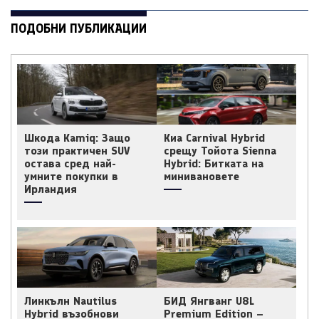
ПОДОБНИ ПУБЛИКАЦИИ
Шкода Kamiq: Защо
Киа Carnival Hybrid
този практичен SUV
срещу Тойота Sienna
остава сред най-
Hybrid: Битката на
умните покупки в
минивановете
Ирландия
Линкълн Nautilus
БИД Янгванг U8L
Hybrid възобнови
Premium Edition –