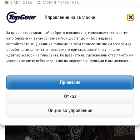
8 АВГ. 2026
ГЛОРИЯ ПЪРВАНОВА
Управление на съгласие
За да ви предоставим най-доброто изживяване, използваме технологии
като бисквитки за съхранение и/или достъп до информация за
устройството ви. Даване на съгласие за тези технологии ще ни позволи да
обработваме данни като поведението при сърфиране или уникални
идентификатори на това сайта. Не даването на съгласие или оттеглянето му
може да повлияе неблагоприятно на определени функции и възможности.
Тойота Hilux: По-добра ли е от всякога?
Приемане
8 АВГ. 2026
НИКОЛА СТОЯНОВ
Отказ
Опции за управление