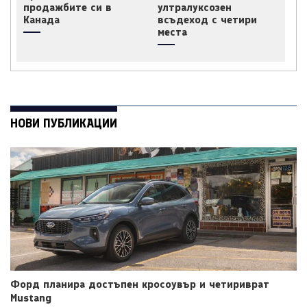
продажбите си в
ултралуксозен
Канада
всъдеход с четири
места
НОВИ ПУБЛИКАЦИИ
Форд планира достъпен кросоувър и четириврат
Mustang