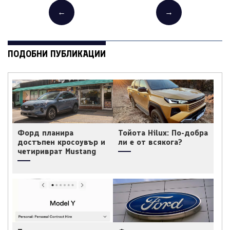
←
→
ПОДОБНИ ПУБЛИКАЦИИ
Форд планира
Тойота Hilux: По-добра
достъпен кросоувър и
ли е от всякога?
четириврат Mustang