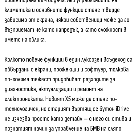
ориентирана към водача. Ако управлението на
климатика и основните функции стане твърде
зависимо от екрана, някои собственици може да го
възприемат не като напредък, а като сложност в
името на облика.
Колкото повече функции в един луксозен всъдеход са
обвързани с екрани, прожекции и софтуер, толкова
по-голяма тежест придобиват разходите за
диагностика, актуализации и ремонт на
електрониката. Новият X5 може да стане по-
технологичен, но старият въртящ се бутон iDrive
не изчезва просто като детайл — с него си отива и
познатият начин за управление на БМВ на сляпо.