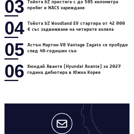
03
Тойота bZ пристига с до 505 километра
пробег и NACS зареждане
04
Тойота bZ Woodland EV стартира от 42 000
€ със задвижване на четирите колела
05
Астън Мартин V8 Vantage Zagato се пробуди
след 40-годишен сън
06
Хюндай Аванте (Hyundai Avante) за 2027
година дебютира в Южна Корея