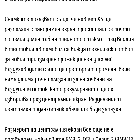
Снимките показват също, че новият X5 ще
разполага с панорамен екран, простиращ се почти
по целия долен ръб на предното стъкло. Пред водача
в тестовия автомобил се вижда технически отвор
за новия триизмерен прожекционен дисплей.
Въздуховодите също ще претърпят промяна: вече
няма да има ръчни плъзгачи за насочване на
въздушния поток, като регулирането ще се
извършва през централния екран. Разделеният
централен подлакътник обаче ще бъде запазен.
Размерът на централния екран все още не е
потвърден. Най-новите БМВ i3, iX3 и Серия 3 (BMW i3,