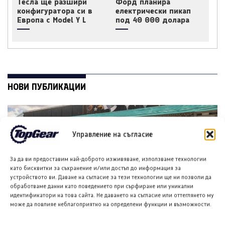
Тесла ще разшири
Форд планира
конфигуратора си в
електрически пикап
Европа с Model Y L
под 40 000 долара
НОВИ ПУБЛИКАЦИИ
Управление на съгласие
За да ви предоставим най-доброто изживяване, използваме технологии
като бисквитки за съхранение и/или достъп до информация за
устройството ви. Даване на съгласие за тези технологии ще ни позволи да
обработваме данни като поведението при сърфиране или уникални
идентификатори на това сайта. Не даването на съгласие или оттеглянето му
Форд планира достъпен кросоувър и четириврат
може да повлияе неблагоприятно на определени функции и възможности.
Mustang