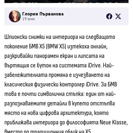
Глория Първанова
19 юни
Шпионски снимки на интериора на следващото
поколение БМВ X5 (BMW X5) изтекоха онлайн,
разкривайки панорамен екран и липсата на
въртящия се бутон на системата iDrive. Най-
забележителната промяна е изчезването на
класическия физически контролер iDrive. За БМВ
това е почти символична стъпка: един от най-
разпознаваемите детайли в купето отстъпва
място на нова цифрова архитектура, която
приближава интериора до философията Neue Klasse,
вместо до традиционния облик на X5.