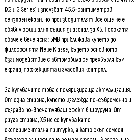
iX3 и 3 Series) използват 45.5-сантиметров
сензорен екран, но производителят все още не е
обявил официално същия диагонал за X5. Посоката
обаче е вече ясна: БМВ приближава купето до
философията Neue Klasse, където основното
взаимодействие с автомобила се прехвърля към
екрана, прожекцията и гласовия контрол.
За купувачите това е поляризираща актуализация.
От една страна, купето изглежда по-съвременно и
създава по-впечатляващ ефект в шоурума. От
друга страна, X5 не се купува като
експериментална притурка, а като скъп семеен
всъдеход за шофиране по магистрали, в града и на