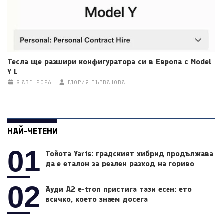
Тесла ще разшири конфигуратора си в Европа с Model
Y L
8 АВГ. 2026
ГЛОРИЯ ПЪРВАНОВА
НАЙ-ЧЕТЕНИ
01
Тойота Yaris: градският хибрид продължава
да е еталон за реален разход на гориво
02
Ауди A2 e-tron пристига тази есен: ето
всичко, което знаем досега