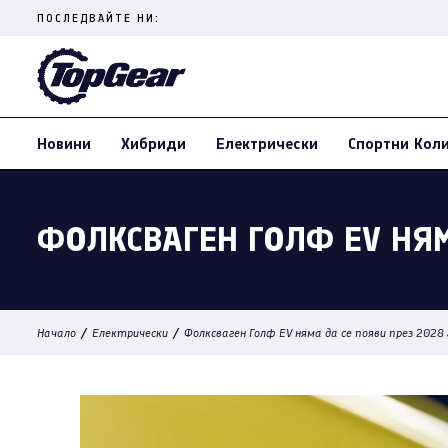
Skip
ПОСЛЕДВАЙТЕ НИ:
to
content
(Press
Enter)
Новини
Хибриди
Електрически
Спортни Кол
ФОЛКСВАГЕН ГОЛФ EV НЯМ
/
/
Начало
Електрически
Фолксваген Голф EV няма да се появи през 2028