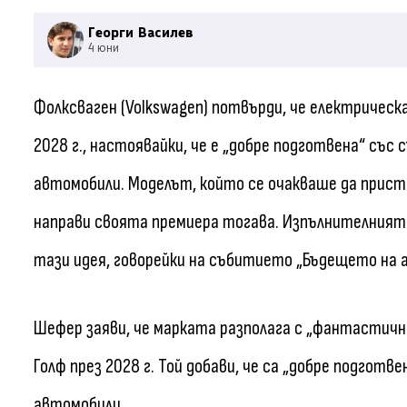
Георги Василев
4 юни
Фолксваген (Volkswagen) потвърди, че електрическ
2028 г., настоявайки, че е „добре подготвена“ съ
автомобили. Моделът, който се очакваше да пристигн
направи своята премиера тогава. Изпълнителният
тази идея, говорейки на събитието „Бъдещето на ав
Шефер заяви, че марката разполага с „фантастичн
Голф през 2028 г. Той добави, че са „добре подгот
автомобили.