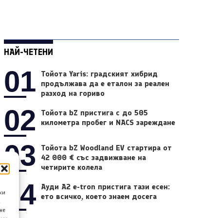
НАЙ-ЧЕТЕНИ
01
Тойота Yaris: градският хибрид
продължава да е еталон за реален
разход на гориво
02
Тойота bZ пристига с до 505
километра пробег и NACS зареждане
03
Тойота bZ Woodland EV стартира от
42 000 € със задвижване на
четирите колела
04
Ауди A2 e-tron пристига тази есен:
ки
ето всичко, което знаем досега
а
не