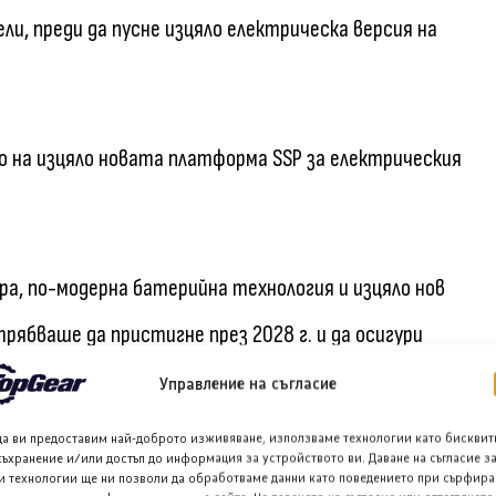
ли, преди да пусне изцяло електрическа версия на
о на изцяло новата платформа SSP за електрическия
а, по-модерна батерийна технология и изцяло нов
трябваше да пристигне през 2028 г. и да осигури
и с вътрешно горене и електрическите превозни
Управление на съгласие
да ви предоставим най-доброто изживяване, използваме технологии като бисквит
съхранение и/или достъп до информация за устройството ви. Даване на съгласие з
и технологии ще ни позволи да обработваме данни като поведението при сърфира