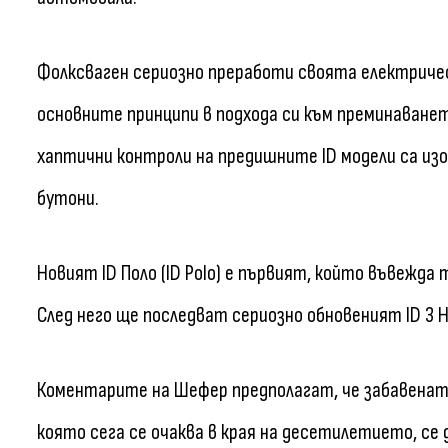
Фолксваген сериозно преработи своята електрическ
основните принципи в подхода си към преминаванет
хаптични контроли на предишните ID модели са изо
бутони.
Новият ID Поло (ID Polo) е първият, който въвежда
След него ще последват сериозно обновеният ID 3 Не
Коментарите на Шефер предполагат, че забавената
която сега се очаква в края на десетилетието, се