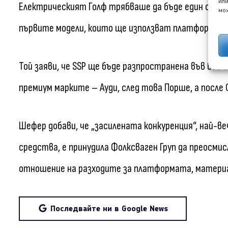
или
Електрическият Голф трябваше да бъде един от т
мож
първите модели, които ще използват платформата, 
Той заяви, че SSP ще бъде разпространена във всич
премиум марките – Ауди, след това Порше, а после
Шефер добави, че „засилената конкуренция“, най-в
средства, е принудила Фолксваген Груп да преосми
отношение на разходите за платформата, матери
Последвайте ни в Google News