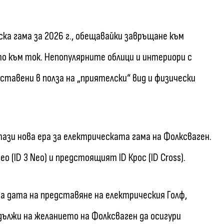
а гама за 2026 г., обещавайки завръщане към
о към ток. Непопулярните облици и интериори с
ставени в полза на „приятелски“ вид и физически
 тази нова ера за електрическата гама на Фолксваген.
о (ID 3 Neo) и предстоящият ID Крос (ID Cross).
 дата на представяне на електрическия Голф,
 дължи на желанието на Фолксваген да осигури