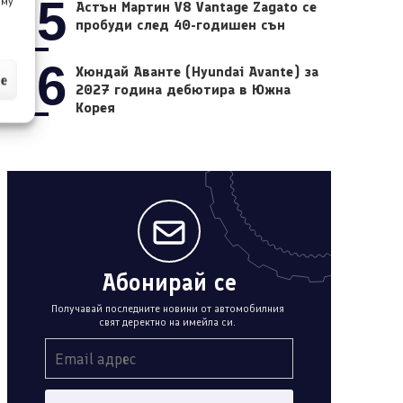
05
 му
Астън Мартин V8 Vantage Zagato се
пробуди след 40-годишен сън
06
Хюндай Аванте (Hyundai Avante) за
ие
2027 година дебютира в Южна
Корея
Абонирай се
Получавай последните новини от автомобилния
свят деректно на имейла си.