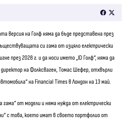
ата версия на Голф няма да бъде представена през
с съществуващата си гама от изцяло електрически
е през 2028 г. и да носи името „ID Голф“, няма да
 директор на Фолксваген, Томас Шефер, отхвърли
томобила“ на Financial Times в Лондон на 13 май.
а гама“ от модели и няма нужда от електрически
вени“ с това, което имат в своето портфолио от