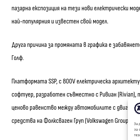
пазарна експозиция на тези нови електрически моде
най-популярния и известен свой модел.
Друга причина за промяната в графика е забавянет
Голф.
Платформата SSP, с 800V електрическа архитектур
софтуер, разработен съвместно с Ривиан (Rivian), 
ценово равенство между автомобилите с двигател
средства на Фолксваген Груп (Volkswagen Group).
За 
за 
тез