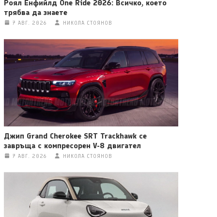
Роял Енфийлд One Ride 2026: Всичко, което
трябва да знаете
7 АВГ. 2026
НИКОЛА СТОЯНОВ
Джип Grand Cherokee SRT Trackhawk се
завръща с компресорен V-8 двигател
7 АВГ. 2026
НИКОЛА СТОЯНОВ