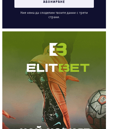
Ние няма да споделим твоите данни с трети
страни.