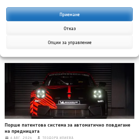
Турция с нов облик и
простор и факторът
пробег до 680 км
тегло
Приемане
Отказ
Опции за управление
НОВИ ПУБЛИКАЦИИ
Порше патентова система за автоматично повдигане
на предницата
6 АВГ. 2026
ТЕОДОРА ИЛИЕВА