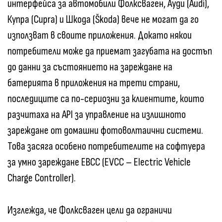
интерфейса за автомобили Фолксваген, Ауди (Audi),
Купра (Cupra) и Шкода (Škoda) вече не могат да го
използват в своите приложения. Докато някои
потребители може да приемат загубата на достъп
до данни за състоянието на зареждане на
батерията в приложения на трети страни,
последиците са по-сериозни за клиентите, които
разчитаха на API за управление на излишното
зареждане от домашни фотоволтаични системи.
Това засяга особено потребителите на софтуера
за умно зареждане ЕВСС (EVCC – Electric Vehicle
Charge Controller).
Изглежда, че Фолксваген цели да ограничи