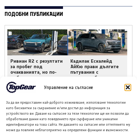
ПОДОБНИ ПУБЛИКАЦИИ
Ривиан R2 с резултати
Кадилак Ескалейд
за пробег под
АйКю прави дългите
очакванията, но по-
пътувания с
добри от
електромобил лесни
конкуренцията
Управление на съгласие
За да ви предоставим най-доброто изживяване, използваме технологии
като бисквитки за съхранение и/или достъп до информация за
устройството ви. Даване на съгласие за тези технологии ще ни позволи да
обработваме данни като поведението при сърфиране или уникални
идентификатори на това сайта. Не даването на съгласие или оттеглянето му
може да повлияе неблагоприятно на определени функции и възможности.
Хюндай IONIQ 6
Пежо e-5008 Dual
стартира продажби в
Motor: Мощност,