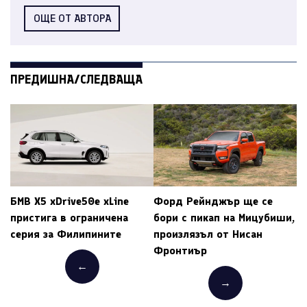
ОЩЕ ОТ АВТОРА
ПРЕДИШНА/СЛЕДВАЩА
БМВ X5 xDrive50e xLine
Форд Рейнджър ще се
пристига в ограничена
бори с пикап на Мицубиши,
серия за Филипините
произлязъл от Нисан
Фронтиър
←
→