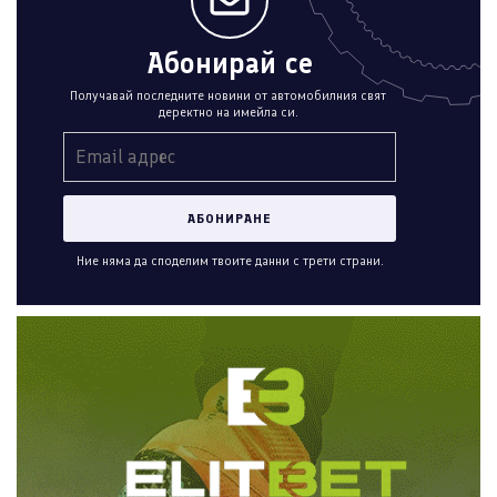
Абонирай се
Получавай последните новини от автомобилния свят
деректно на имейла си.
Ние няма да споделим твоите данни с трети страни.