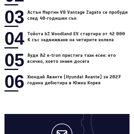
03
Астън Мартин V8 Vantage Zagato се пробуди
след 40-годишен сън
04
Тойота bZ Woodland EV стартира от 42 000
€ със задвижване на четирите колела
05
Ауди A2 e-tron пристига тази есен: ето
всичко, което знаем досега
06
Хюндай Аванте (Hyundai Avante) за 2027
година дебютира в Южна Корея