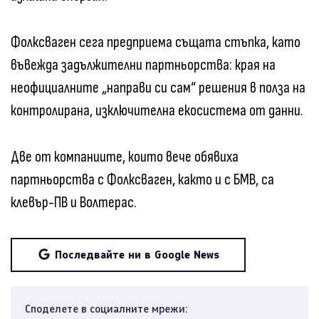
Фолксваген сега предприема същата стъпка, като
въвежда задължителни партньорства: края на
неофициалните „направи си сам“ решения в полза на
контролирана, изключителна екосистема от данни.
Две от компаниите, които вече обявиха
партньорства с Фолксваген, както и с БМВ, са
клевър-ПВ и Волтерас.
Последвайте ни в Google News
Споделете в социалните мрежи: