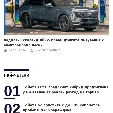
Кадилак Ескалейд АйКю прави дългите пътувания с
електромобил лесни
6 АВГ. 2026
НИКОЛА СТОЯНОВ
НАЙ-ЧЕТЕНИ
01
Тойота Yaris: градският хибрид продължава
да е еталон за реален разход на гориво
02
Тойота bZ пристига с до 505 километра
пробег и NACS зареждане