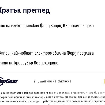
Кратък преглед
то на електрическия Форд Капри, въпросът е дали
 Капри, най-новият електромобил на Форд предлага
нта на кросоувър всъдеходите.
олан и удобен интериор, идеален за дълги пътувания.
Управление на съгласие
а, а пробегът от 626 километра е наистина
да ви предоставим най-доброто изживяване, използваме технологии като бисквит
съхранение и/или достъп до информация за устройството ви. Даване на съгласие з
и технологии ще ни позволи да обработваме данни като поведението при сърфира