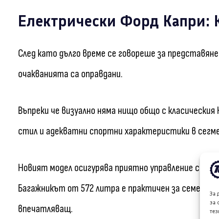
Електрически Форд Капри: 
След като дълго време се говореше за представяне
очакванията са оправдани.
Въпреки че визуално няма нищо общо с класическия
стил и адекватни спортни характеристики в сегме
Новият модел осигурява приятно управление с лек в
Багажникът от 572 литра е практичен за семейств
За 
за 
впечатляващ.
тез