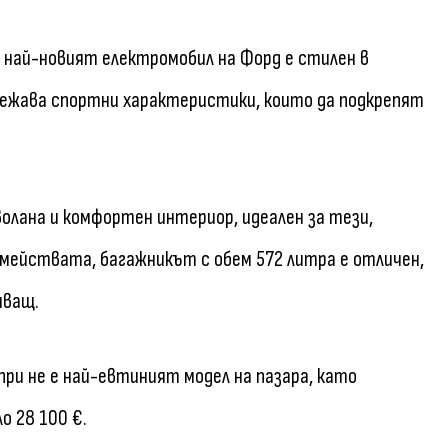
, най-новият електромобил на Форд е стилен в
тежава спортни характеристики, които да подкрепят
волана и комфортен интериор, идеален за тези,
емействата, багажникът с обем 572 литра е отличен,
яващ.
апри не е най-евтиният модел на пазара, като
о 28 100 €.