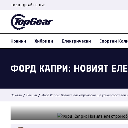
Skip
ПОСЛЕДВАЙТЕ НИ:
to
content
(Press
Enter)
Новини
Хибриди
Електрически
Спортни Кол
ФОРД КАПРИ: НОВИЯТ ЕЛЕ
/
/
Начало
Новини
Форд Капри: Новият електромобил ще удиви собствен