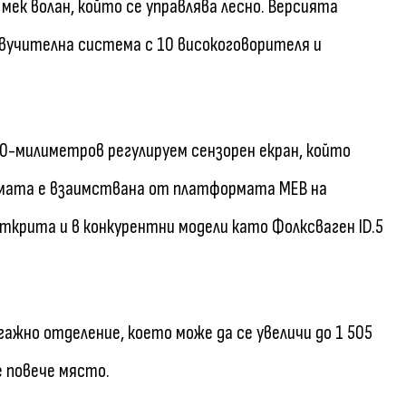
мек волан, който се управлява лесно. Версията
звучителна система с 10 високоговорителя и
70-милиметров регулируем сензорен екран, който
темата е взаимствана от платформата MEB на
 открита и в конкурентни модели като Фолксваген ID.5
ажно отделение, което може да се увеличи до 1 505
е повече място.