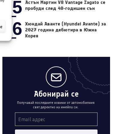
05
 му
Астън Мартин V8 Vantage Zagato се
пробуди след 40-годишен сън
06
Хюндай Аванте (Hyundai Avante) за
ие
2027 година дебютира в Южна
Корея
Абонирай се
Получавай последните новини от автомобилния
свят деректно на имейла си.