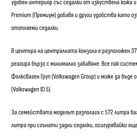
удобен интериор със седалки от изкуствена кожа и 
Premium (Премиум) добавя и други удобства като о
отопляеми седалки.
В центъра на централната конзола е разположен 3
реагира бързо с минимално забавяне. Все пак сис
Фолксваген Груп (Volkswagen Group) и може да бъде
(Volkswagen ID.5).
За семействата моделът разполага с 572 литра баг
литра при сгънати задни седалки, осигурявайки ощ