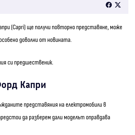
Капри (Capri) ще получи повторно представяне, може
особено доволни от новината.
ния си предшественик.
Форд Капри
ъжданите представяния на електромобили в
 предстои да разберем дали моделът оправдава