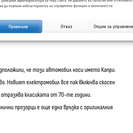
 уникални идентификатори на това сайта. Не даването на съгласие или оттеглянето
е да повлияе неблагоприятно на определени функции и възможности.
ай-достъпният избор, особено в сравнение с модели
Приемане
Отказ
Опции за управлен
28 100 €.
едположили, че този автомобил носи името Капри.
о. Новият електромобил все пак включва скосен
е отразява класиката от 70-те години.
ични прозорци е още една връзка с оригиналния