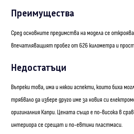
Преимущества
Сред основните предимства на модела се откроява
впечатляващият пробег от 626 километра и прос
Недостатъци
Въпреки това, има и някои аспекти, които биха мог
трябвало да избере друго име за новия си електром
оригиналния Капри. Цената също е по-висока в срав
интериора се срещат и по-евтини пластмаси.