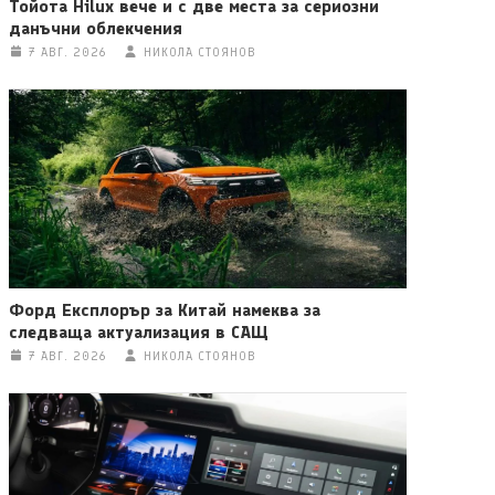
Тойота Hilux вече и с две места за сериозни
данъчни облекчения
7 АВГ. 2026
НИКОЛА СТОЯНОВ
Форд Експлорър за Китай намеква за
следваща актуализация в САЩ
7 АВГ. 2026
НИКОЛА СТОЯНОВ