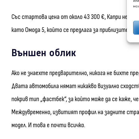
или
мож
Със стартова цена от около 43 300 €, Капри не е н
като Омода 5, който се предлага за приблизително 
Външен облик
Ако не знаехте предварително, никога не бихте пр
Двата автомобила нямат никакво визуално сходств
покрив тип „фастбек“, за който може да се каже, ч
Междувременно, извитият профил на задните стран
модел. И това е почти всичко.