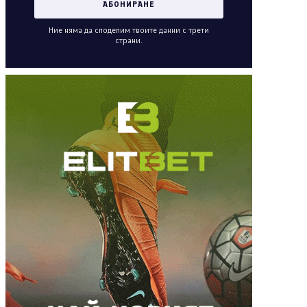
Ние няма да споделим твоите данни с трети
страни.