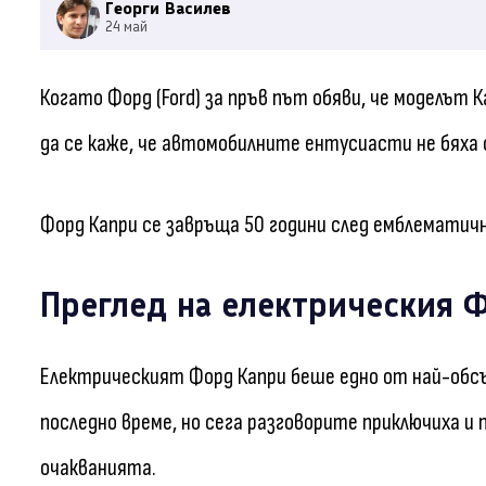
Георги Василев
24 май
Когато Форд (Ford) за пръв път обяви, че моделът 
да се каже, че автомобилните ентусиасти не бяха 
Форд Капри се завръща 50 години след емблематич
Преглед на електрическия 
Електрическият Форд Капри беше едно от най-обс
последно време, но сега разговорите приключиха и
очакванията.