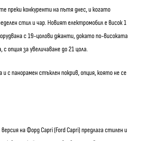
те преки конкуренти на пътя днес, и когато
делен стил и чар. Новият електромобил е висок 1
оборудвана с 19-цолови джанти, докато по-високата
 с опция за увеличаване до 21 цола.
а и с панорамен стъклен покрив, опция, която не се
ерсия на Форд Capri (Ford Capri) предлага стилен и