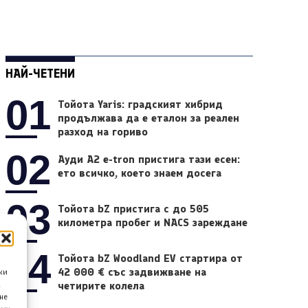
НАЙ-ЧЕТЕНИ
01
Тойота Yaris: градският хибрид
продължава да е еталон за реален
разход на гориво
02
Ауди A2 e-tron пристига тази есен:
ето всичко, което знаем досега
03
Тойота bZ пристига с до 505
километра пробег и NACS зареждане
04
Тойота bZ Woodland EV стартира от
42 000 € със задвижване на
ки
четирите колела
а
не