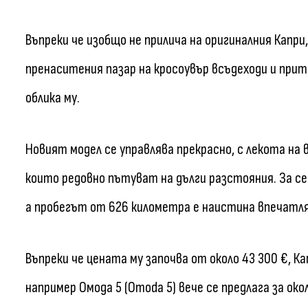
Въпреки че изобщо не прилича на оригиналния Капри
пренаситения пазар на кросоувър всъдеходи и при
облика му.
Новият модел се управлява прекрасно, с лекота на 
които редовно пътуват на дълги разстояния. За с
а пробегът от 626 километра е наистина впечатл
Въпреки че цената му започва от около 43 300 €, К
например Омода 5 (Omoda 5) вече се предлага за окол