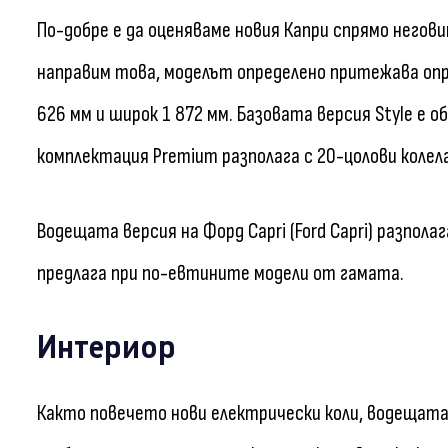
По-добре е да оценяваме новия Капри спрямо негови
направим това, моделът определено притежава опре
626 мм и широк 1 872 мм. Базовата версия Style е 
комплектация Premium разполага с 20-цолови колела,
Водещата версия на Форд Capri (Ford Capri) разполаг
предлага при по-евтините модели от гамата.
Интериор
Както повечето нови електрически коли, водещата в