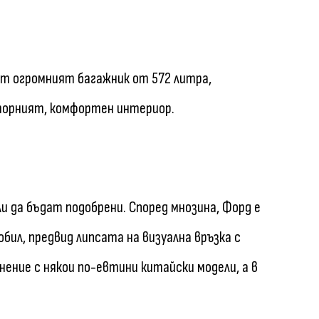
т огромният багажник от 572 литра,
торният, комфортен интериор.
ли да бъдат подобрени. Според мнозина, Форд е
обил, предвид липсата на визуална връзка с
нение с някои по-евтини китайски модели, а в