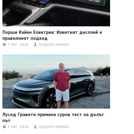
Порше Кайен Електрик: Извитият дисплей е
правилният подход
7 АВГ. 2026
ТЕОДОРА ИЛИЕВА
Лусид Гравити премина суров тест на дълъг
път
7 АВГ. 2026
ТЕОДОРА ИЛИЕВА