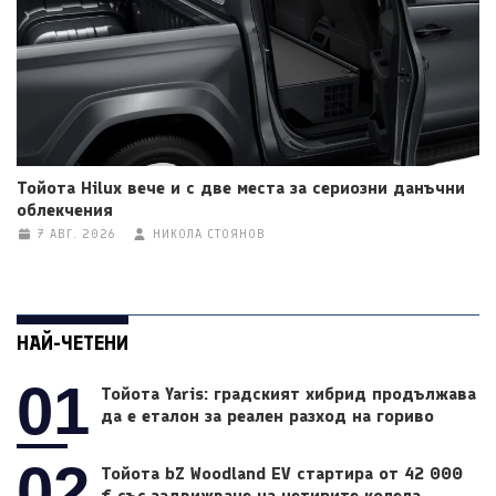
Тойота Hilux вече и с две места за сериозни данъчни
облекчения
7 АВГ. 2026
НИКОЛА СТОЯНОВ
НАЙ-ЧЕТЕНИ
01
Тойота Yaris: градският хибрид продължава
да е еталон за реален разход на гориво
02
Тойота bZ Woodland EV стартира от 42 000
€ със задвижване на четирите колела