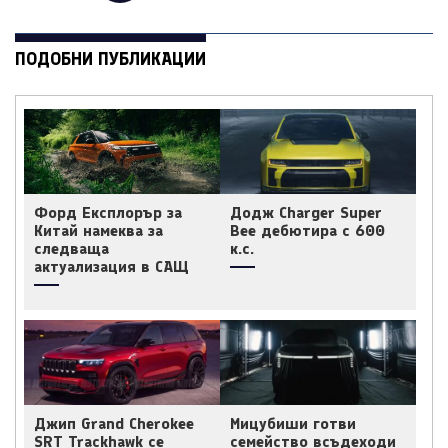
ПОДОБНИ ПУБЛИКАЦИИ
Форд Експлорър за
Додж Charger Super
Китай намеква за
Bee дебютира с 600
следваща
к.с.
актуализация в САЩ
Джип Grand Cherokee
Мицубиши готви
SRT Trackhawk се
семейство всъдеходи