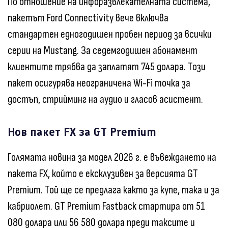
По отношение на инфоразвлекателната система,
пакетът Ford Connectivity вече включва
стандартен едногодишен пробен период за всички
серии на Mustang. За седемгодишен абонамент
клиентите трябва да заплатят 745 долара. Този
пакет осигурява неограничена Wi-Fi точка за
достъп, стрийминг на аудио и гласов асистент.
Нов пакет FX за GT Premium
Голямата новина за модел 2026 г. е въвеждането на
пакета FX, който е ексклузивен за версията GT
Premium. Той ще се предлага както за купе, така и за
кабриолет. GT Premium Fastback стартира от 51
080 долара или 56 580 долара преди таксите и