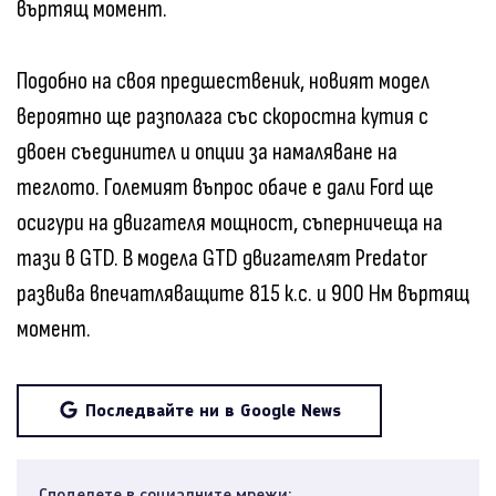
въртящ момент.
Подобно на своя предшественик, новият модел
вероятно ще разполага със скоростна кутия с
двоен съединител и опции за намаляване на
теглото. Големият въпрос обаче е дали Ford ще
осигури на двигателя мощност, съперничеща на
тази в GTD. В модела GTD двигателят Predator
развива впечатляващите 815 к.с. и 900 Нм въртящ
момент.
Последвайте ни в Google News
Споделете в социалните мрежи: