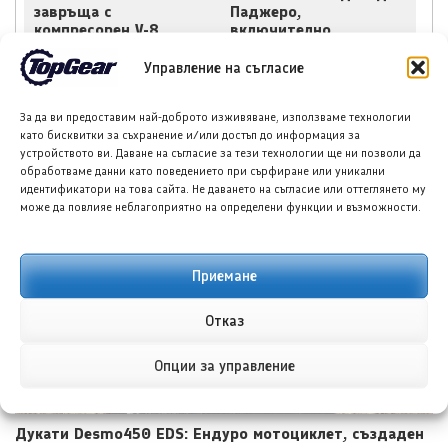
завръща с
Паджеро,
компресорен V-8
включително
двигател
компактен Монтеро
срещу Тойота RAV4
Управление на съгласие
За да ви предоставим най-доброто изживяване, използваме технологии
като бисквитки за съхранение и/или достъп до информация за
устройството ви. Даване на съгласие за тези технологии ще ни позволи да
обработваме данни като поведението при сърфиране или уникални
идентификатори на това сайта. Не даването на съгласие или оттеглянето му
НОВИ ПУБЛИКАЦИИ
може да повлияе неблагоприятно на определени функции и възможности.
Приемане
Отказ
Опции за управление
Дукати Desmo450 EDS: Ендуро мотоциклет, създаден