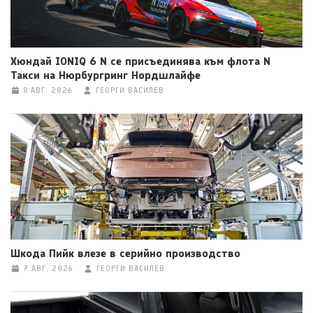
Хюндай IONIQ 6 N се присъединява към флота N
Такси на Нюрбургринг Нордшлайфе
8 АВГ. 2026
ГЕОРГИ ВАСИЛЕВ
Шкода Пийк влезе в серийно производство
7 АВГ. 2026
ГЕОРГИ ВАСИЛЕВ