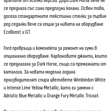
вратите от всички версии. Дори Dark Horse вече не
се предлага със сини предпазни колани. Освен това,
досега стандартните текстилни стелки за първия
ред седалки вече са опция за нивата на оборудване
EcoBoost и GT.
Ford превръща и комплекта за ремонт на гуми в
опционално оборудване. Карбоновите джанти, които
се предлагаха за Dark Horse, също са премахнати от
каталога. За новата моделна година
производителят спира цветовете Wimbledon White
и Intense Lime Yellow Metallic, като ги заменя с
Adriatic Blue Metallic и Orange Fury Metallic Tricoat.