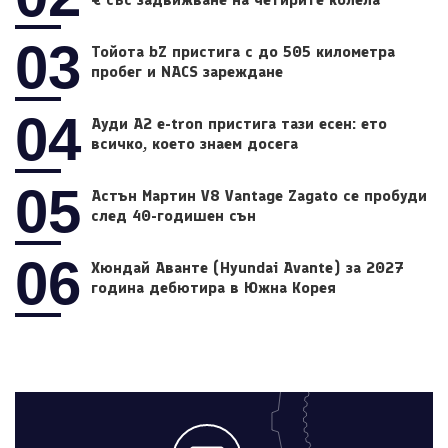
03
Тойота bZ пристига с до 505 километра
пробег и NACS зареждане
04
Ауди A2 e-tron пристига тази есен: ето
всичко, което знаем досега
05
Астън Мартин V8 Vantage Zagato се пробуди
след 40-годишен сън
06
Хюндай Аванте (Hyundai Avante) за 2027
година дебютира в Южна Корея