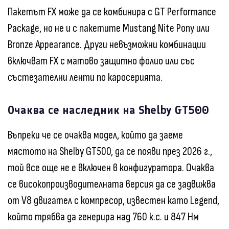
Пакетът FX може да се комбинира с GT Performance
Package, но не и с пакетите Mustang Nite Pony или
Bronze Appearance. Други невъзможни комбинации
включват FX с матово защитно фолио или със
състезателни ленти по каросерията.
Очаква се наследник на Shelby GT500
Въпреки че се очаква модел, който да заеме
мястото на Shelby GT500, да се появи през 2026 г.,
той все още не е включен в конфигуратора. Очаква
се високопроизводителната версия да се задвижва
от V8 двигател с компресор, известен като Legend,
който трябва да генерира над 760 к.с. и 847 Нм