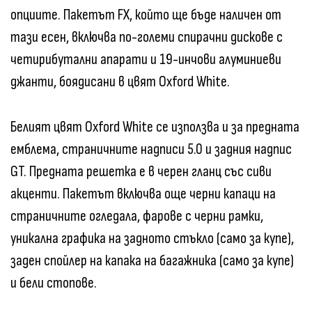
опциите. Пакетът FX, който ще бъде наличен от
тази есен, включва по-големи спирачни дискове с
четирибутални апарати и 19-инчови алуминиеви
джанти, боядисани в цвят Oxford White.
Белият цвят Oxford White се използва и за предната
емблема, страничните надписи 5.0 и задния надпис
GT. Предната решетка е в черен гланц със сиви
акценти. Пакетът включва още черни капаци на
страничните огледала, фарове с черни рамки,
уникална графика на задното стъкло (само за купе),
заден спойлер на капака на багажника (само за купе)
и бели стопове.