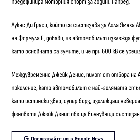
предефинира моторния спорт за години напред.
Лукас Ди Граси, който се състезава за Лола Ямаха А
на Формула Е, добави, че автомобилът изглежда фу
като основната са гумите, и че при 600 кВ се усещ
Междувременно Джейк Денис, пилот от отбора на Анд
поколение, като автомобилът е най-голямата стъпк
като истински звяр, супер бърз, изглеждащ невероя
феновете Джейк Денис обеща вълнуващи състезания
Последвайте ни в Google News