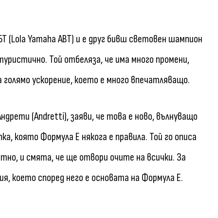
БТ (Lola Yamaha ABT) и е друг бивш световен шампион
туристично. Той отбеляза, че има много промени,
а голямо ускорение, което е много впечатляващо.
рети (Andretti), заяви, че това е ново, вълнуващо
а, която Формула Е някога е правила. Той го описа
тно, и смята, че ще отвори очите на всички. За
, което според него е основата на Формула Е.