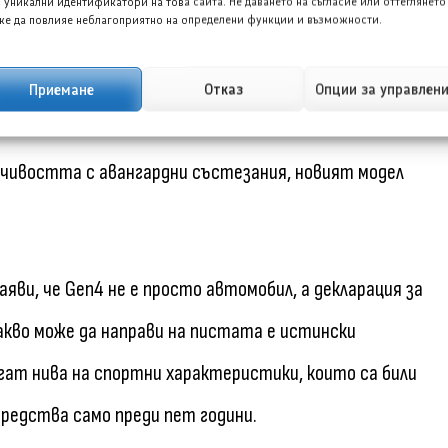
 уникални идентификатори на това сайта. Не даването на съгласие или оттеглянето
е да повлияе неблагоприятно на определени функции и възможности.
Приемане
Отказ
Опции за управлен
 устойчиви състезания
йчивостта с авангардни състезания, новият модел
яви, че Gen4 не е просто автомобил, а декларация за
 какво може да направи на пистата е истински
игат нива на спортни характеристики, които са били
средства само преди пет години.