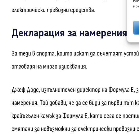
или
мож
електрически превозни средства.
Декларация за намерения за
За тези в спорта, които искат да съчетаят усто
отговаря на много изисквания.
Джеф Додс, изпълнителен директор на Формула Е, за
намерения. Той добави, че да се види за първи път
крайъгълен камък за Формула Е, като сега се пост
смятани за невъзможни за електрически превозни 