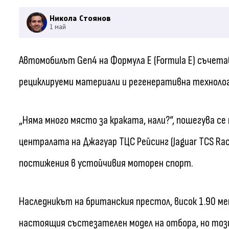
Никола Стоянов
1 май
Автомобилът Gen4 на Формула Е (Formula E) съчет
рециклируеми материали и регенеративна техноло
„Няма много място за краката, нали?“, пошегува с
централата на Джагуар ТЦС Рейсинг (Jaguar TCS Rac
постижения в устойчивия моторен спорт.
Наследникът на британския престол, висок 1.90 м
настоящия състезателен модел на отбора, но тоз