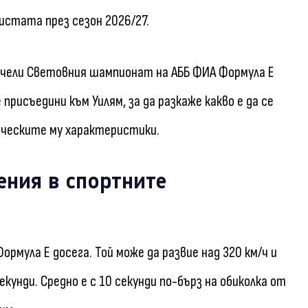
истата през сезон 2026/27.
чели Световния шампионат на АББ ФИА Формула Е
се присъедини към Уилям, за да разкаже какво е да се
ическите му характеристики.
ения в спортните
рмула Е досега. Той може да развие над 320 км/ч и
кунди. Средно е с 10 секунди по-бърз на обиколка от