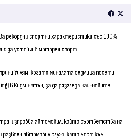
ава рекордни спортни характеристики със 100%
гия за устойчив моторен спорт.
е принц Уилям, когато миналата седмица посети
ing) в Кидлингтън, за да разгледа най-новите
етра, изпробва автомобил, който съответства на
и развоен автомобил служи като мост към