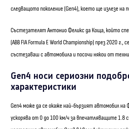
следващото поколение (Gen4), което ще излезе на п
Състезателят Антонио Феликс да Коща, който спе
(ABB FIA Formula E World Championship) през 2020 г., 
състезаваш с автомобила и посочи някои от техн
Gen4 носи сериозни подобр
характеристики
Gen4 може да се окаже най-бързият автомобил на Фо
ускорява от 0 до 100 км/ч за впечатляващите 1.8 се