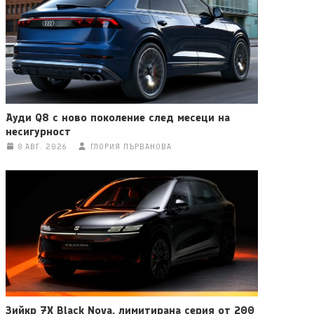
Ауди Q8 с ново поколение след месеци на
несигурност
8 АВГ. 2026
ГЛОРИЯ ПЪРВАНОВА
Зийкр 7X Black Nova, лимитирана серия от 200