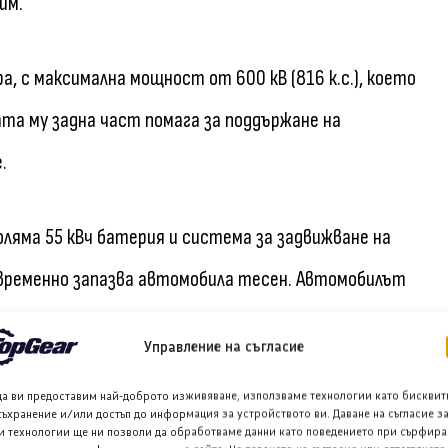
им.
а, с максимална мощност от 600 кВ (816 к.с.), което
та му задна част помага за поддържане на
.
ляма 55 кВч батерия и система за задвижване на
временно запазва автомобила тесен. Автомобилът
мм отзад, за да се справи с допълнителната мощност.
Управление на съгласие
т на най-високо ниво може да се стреми към нулев
да ви предоставим най-доброто изживяване, използваме технологии като бисквит
съхранение и/или достъп до информация за устройството ви. Даване на съгласие з
и технологии ще ни позволи да обработваме данни като поведението при сърфира
мобил и изпитателна платформа за бъдещи