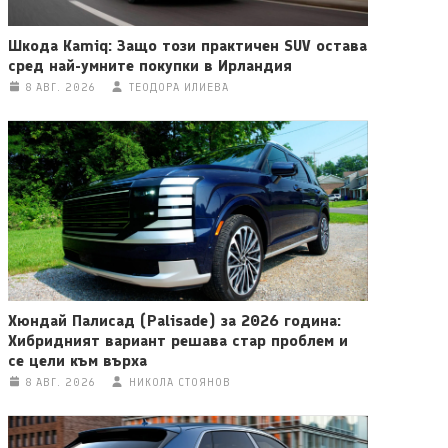
Шкода Kamiq: Защо този практичен SUV остава
сред най-умните покупки в Ирландия
8 АВГ. 2026
ТЕОДОРА ИЛИЕВА
Хюндай Палисад (Palisade) за 2026 година:
Хибридният вариант решава стар проблем и
се цели към върха
8 АВГ. 2026
НИКОЛА СТОЯНОВ