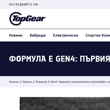
Skip
ПОСЛЕДВАЙТЕ НИ:
to
content
(Press
Enter)
Новини
Хибриди
Електрически
Спортни Кол
ФОРМУЛА Е GEN4: ПЪРВИЯ
/
/
Начало
Новини
Формула Е Gen4: Първият състезателен автомобил с 