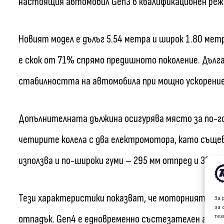
настоящия автомобил Gen3 в квалификационен реж
Новият модел е дълъг 5.54 метра и широк 1.80 метр
е скок от 71% спрямо предишното поколение. Дълга
стабилността на автомобила при мощно ускорение
Допълнителната дължина осигурява място за по-го
четирите колела с два електромотора, като съще
използва и по-широки гуми – 295 мм отпред и 330 
Тези характеристики показват, че моторният спор
За 
за 
тез
отпадък. Gen4 е едновременно състезателен авто