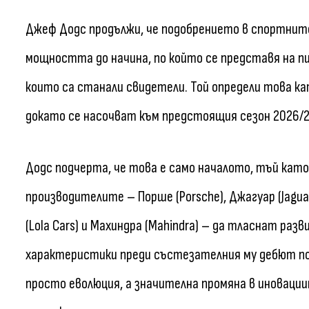
Джеф Додс продължи, че подобрението в спортнит
мощността до начина, по който се представя на пи
които са станали свидетели. Той определи това 
докато се насочват към предстоящия сезон 2026/27,
Додс подчерта, че това е само началото, тъй кат
производителите – Порше (Porsche), Джагуар (Jaguar)
(Lola Cars) и Махиндра (Mahindra) – да тласнат ра
характеристики преди състезателния му дебют по-к
просто еволюция, а значителна промяна в иновац