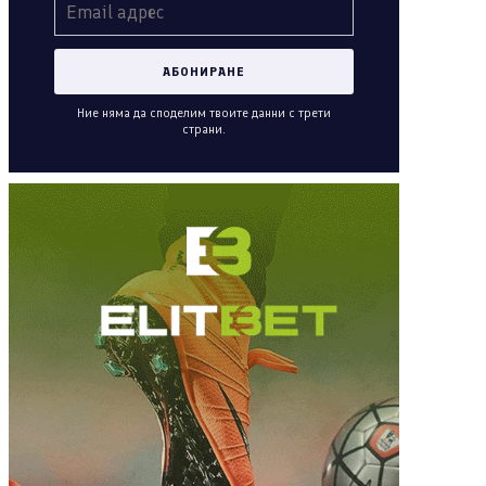
Ние няма да споделим твоите данни с трети
страни.