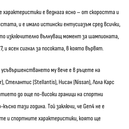
е характеристики е веднага ясно – от скоростта и
стата, и е имало истински ентусиазъм сред всички,
като изключително вълнуващ момент за шампионата,
 и ясен сигнал за посоката, в която вървят.
о усъвършенстването му вече е в ръцете на
, Стелантис (Stellantis), Нисан (Nissan), Лола Карс
звитието до още по-високи граници на спортни
ъсно тази година. Той заключи, че Gen4 не е
иите и спортните характеристики, която ще