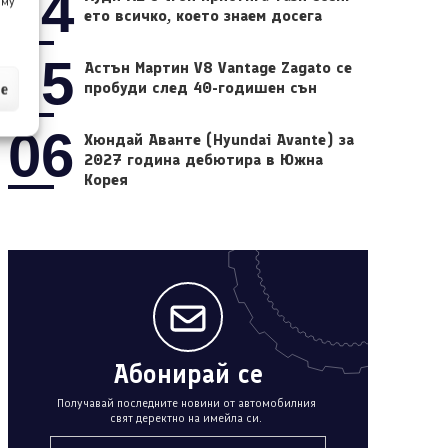
04
 му
ето всичко, което знаем досега
05
Астън Мартин V8 Vantage Zagato се
пробуди след 40-годишен сън
ие
06
Хюндай Аванте (Hyundai Avante) за
2027 година дебютира в Южна
Корея
Абонирай се
Получавай последните новини от автомобилния
свят деректно на имейла си.