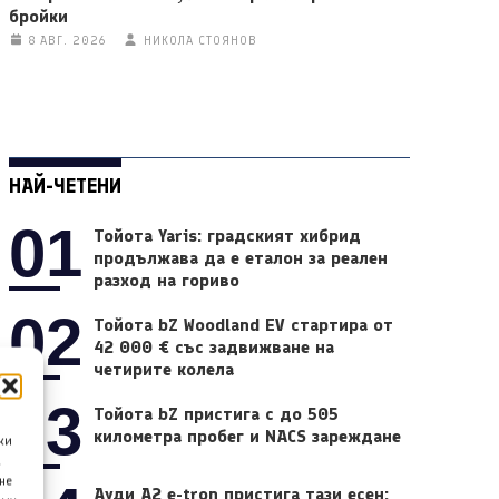
бройки
8 АВГ. 2026
НИКОЛА СТОЯНОВ
НАЙ-ЧЕТЕНИ
01
Тойота Yaris: градският хибрид
продължава да е еталон за реален
разход на гориво
02
Тойота bZ Woodland EV стартира от
42 000 € със задвижване на
четирите колела
03
Тойота bZ пристига с до 505
километра пробег и NACS зареждане
ки
а
не
Ауди A2 e-tron пристига тази есен: