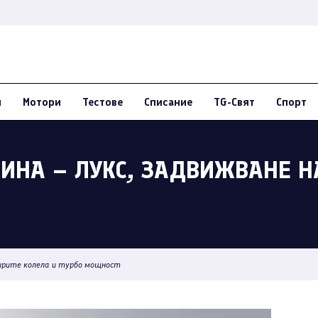
и
Мотори
Тестове
Списание
TG-Свят
Спорт
ДИНА – ЛУКС, ЗАДВИЖВАНЕ Н
етирите колела и турбо мощност