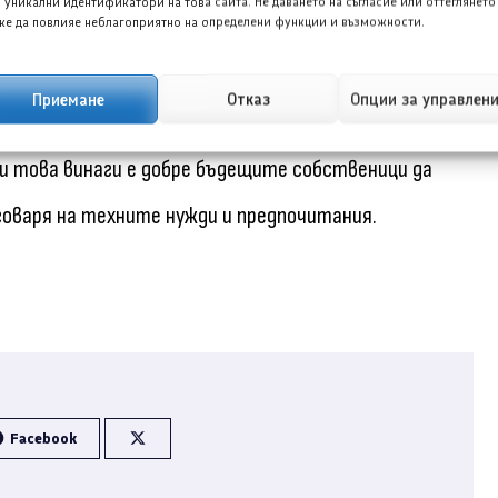
 уникални идентификатори на това сайта. Не даването на съгласие или оттеглянето
е да повлияе неблагоприятно на определени функции и възможности.
ите, предлагани от други производители, но в крайна
Приемане
Отказ
Опции за управлен
ки това винаги е добре бъдещите собственици да
говаря на техните нужди и предпочитания.
Facebook