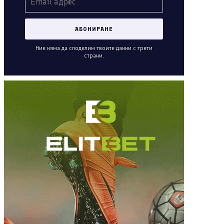
Ние няма да споделим твоите данни с трети
страни.