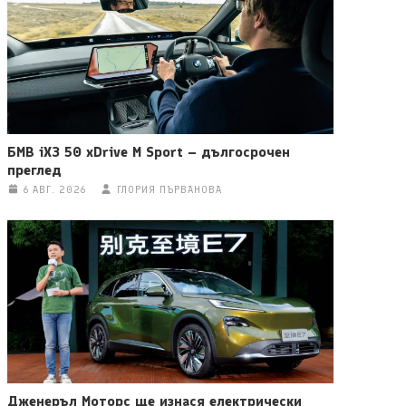
БМВ iX3 50 xDrive M Sport – дългосрочен
преглед
6 АВГ. 2026
ГЛОРИЯ ПЪРВАНОВА
Дженеръл Моторс ще изнася електрически