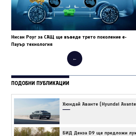
Нисан Роуг за САЩ ще въведе трето поколение е-
Пауър технология
←
ПОДОБНИ ПУБЛИКАЦИИ
Хюндай Аванте (Hyundai Avant
БИД Денза D9 ще предложи лук