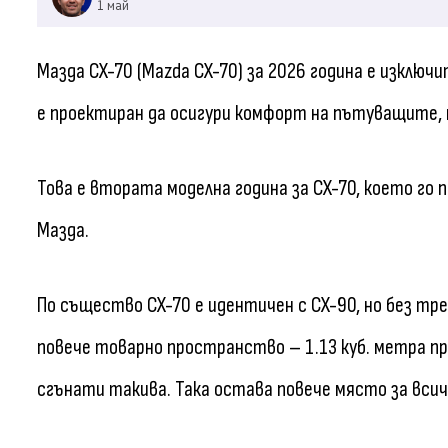
1 май
Мазда CX-70 (Mazda CX-70) за 2026 година е изклю
е проектиран да осигури комфорт на пътуващите,
Това е втората моделна година за CX-70, което го 
Мазда.
По същество CX-70 е идентичен с CX-90, но без трет
повече товарно пространство – 1.13 куб. метра при
сгънати такива. Така остава повече място за всич