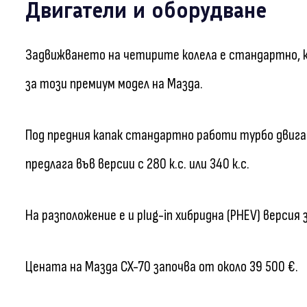
Двигатели и оборудване
Задвижването на четирите колела е стандартно, к
за този премиум модел на Мазда.
Под предния капак стандартно работи турбо двигат
предлага във версии с 280 к.с. или 340 к.с.
На разположение е и plug-in хибридна (PHEV) верси
Цената на Мазда CX-70 започва от около 39 500 €.