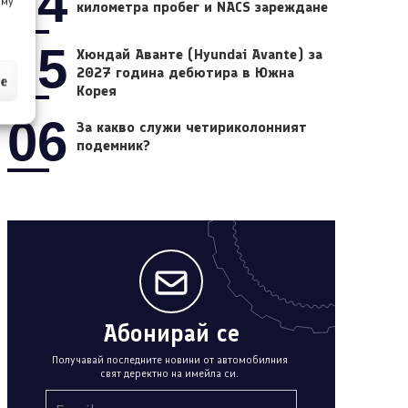
04
 му
километра пробег и NACS зареждане
05
Хюндай Аванте (Hyundai Avante) за
2027 година дебютира в Южна
ие
Корея
06
За какво служи четириколонният
подемник?
Абонирай се
Получавай последните новини от автомобилния
свят деректно на имейла си.