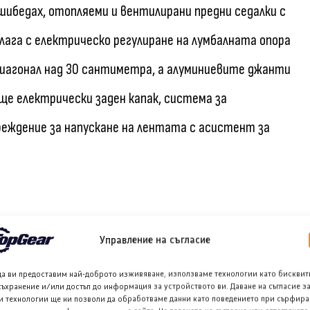
шибедах, отопляеми и вентилирани предни седалки с
лага с електрическо регулиране на лумбалната опора
диагонал над 30 сантиметра, а алуминиевите джанти
ще електрически заден капак, система за
реждение за напускане на лентата с асистент за
Управление на съгласие
Мазда, макар и добра и ефективна, изисква известно
да ви предоставим най-доброто изживяване, използваме технологии като бисквит
съхранение и/или достъп до информация за устройството ви. Даване на съгласие з
и технологии ще ни позволи да обработваме данни като поведението при сърфира