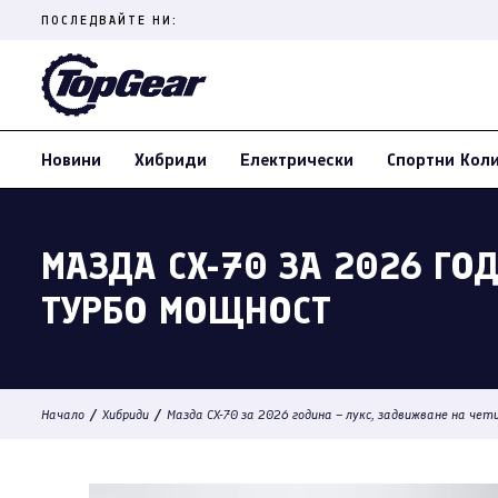
Skip
ПОСЛЕДВАЙТЕ НИ:
to
content
(Press
Enter)
Новини
Хибриди
Електрически
Спортни Кол
МАЗДА CX-70 ЗА 2026 ГО
ТУРБО МОЩНОСТ
/
/
Начало
Хибриди
Мазда CX-70 за 2026 година – лукс, задвижване на ч