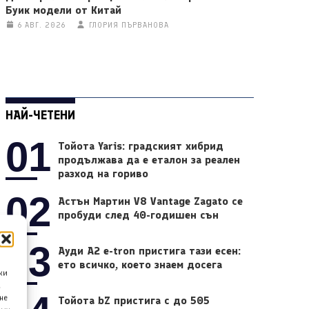
Буик модели от Китай
6 АВГ. 2026
ГЛОРИЯ ПЪРВАНОВА
НАЙ-ЧЕТЕНИ
01
Тойота Yaris: градският хибрид
продължава да е еталон за реален
разход на гориво
02
Астън Мартин V8 Vantage Zagato се
пробуди след 40-годишен сън
03
Ауди A2 e-tron пристига тази есен:
ето всичко, което знаем досега
ки
а
не
Тойота bZ пристига с до 505