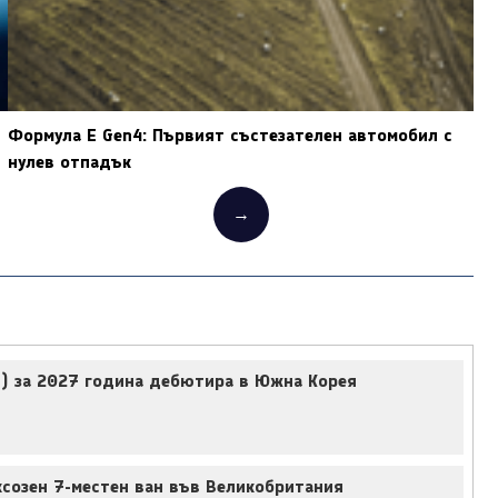
Формула Е Gen4: Първият състезателен автомобил с
нулев отпадък
→
e) за 2027 година дебютира в Южна Корея
созен 7-местен ван във Великобритания