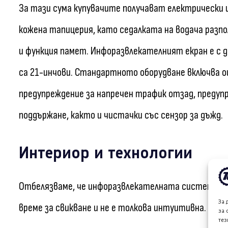
За тази сума купувачите получават електрически 
кожена тапицерия, като седалката на водача разпо
и функция памет. Инфоразвлекателният екран е с 
са 21-инчови. Стандартното оборудване включва о
предупреждение за напречен трафик отзад, предуп
поддържане, както и чистачки със сензор за дъжд.
Интериор и технологии
Отбелязваме, че инфоразвлекателната система на 
За 
време за свикване и не е толкова интуитивна.
за 
тез