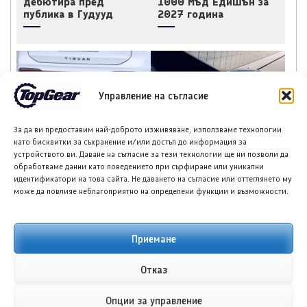
дебютира пред
1000 Мъд Едишън за
публика в Гудууд
2027 година
Управление на съгласие
Фолксваген Тигуан R
Хюндай Елантра
За да ви предоставим най-доброто изживяване, използваме технологии
моделна година 2027
постави нов
като бисквитки за съхранение и/или достъп до информация за
е заснет без камуфлаж
исторически рекорд с
устройството ви. Даване на съгласие за тези технологии ще ни позволи да
над 11 000 поръчки за
обработваме данни като поведението при сърфиране или уникални
ден
идентификатори на това сайта. Не даването на съгласие или оттеглянето му
може да повлияе неблагоприятно на определени функции и възможности.
Приемане
НОВИ ПУБЛИКАЦИИ
Отказ
Опции за управление