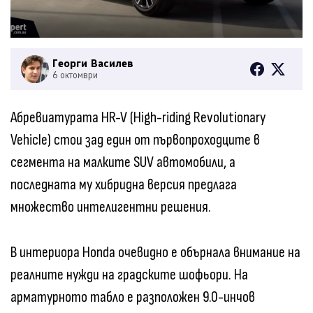
Георги Василев
6 октомври
Абревиатурата HR-V (High-riding Revolutionary
Vehicle) стои зад един от първопроходците в
сегмента на малките SUV автомобили, а
последната му хибридна версия предлага
множество интелигентни решения.
В интериора Honda очевидно е обърнала внимание на
реалните нужди на градските шофьори. На
арматурното табло е разположен 9.0-инчов