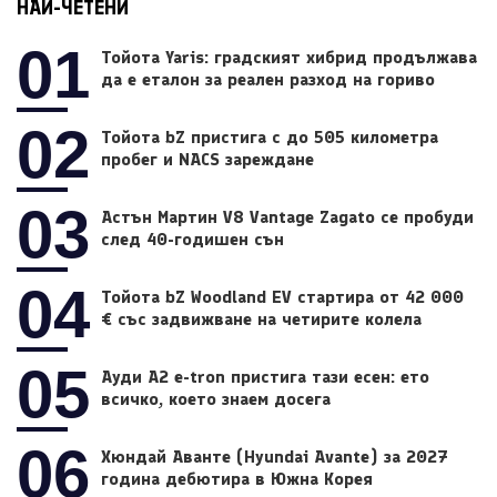
НАЙ-ЧЕТЕНИ
01
Тойота Yaris: градският хибрид продължава
да е еталон за реален разход на гориво
02
Тойота bZ пристига с до 505 километра
пробег и NACS зареждане
03
Астън Мартин V8 Vantage Zagato се пробуди
след 40-годишен сън
04
Тойота bZ Woodland EV стартира от 42 000
€ със задвижване на четирите колела
05
Ауди A2 e-tron пристига тази есен: ето
всичко, което знаем досега
06
Хюндай Аванте (Hyundai Avante) за 2027
година дебютира в Южна Корея