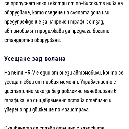
се пропуснат някои екстри от по-високите нива на
оборудване, като следене на сляпата зона или
предупреждение за напречен трафик отзад,
автомобилът продължава да предлага богато
стандартно оборудване.
Усещане зад волана
На пътя HR-V е един от онези автомобили, които се
усещат свои от първия момент. Управлението е
достатъчно леко за безпроблемно маневриране в
трафика, но същевременно остава стабилно и
уверено при движение по магистрала.
Окачването се справя отлично с градските