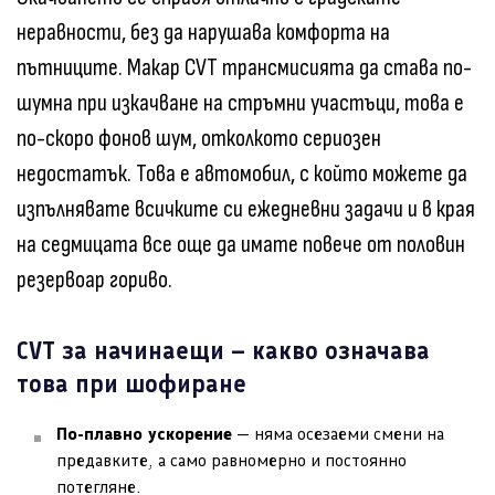
неравности, без да нарушава комфорта на
пътниците. Макар CVT трансмисията да става по-
шумна при изкачване на стръмни участъци, това е
по-скоро фонов шум, отколкото сериозен
недостатък. Това е автомобил, с който можете да
изпълнявате всичките си ежедневни задачи и в края
на седмицата все още да имате повече от половин
резервоар гориво.
CVT за начинаещи – какво означава
това при шофиране
По-плавно ускорение
— няма осезаеми смени на
предавките, а само равномерно и постоянно
потегляне.