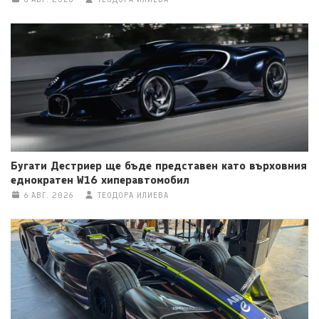
Бугати Дестриер ще бъде представен като върховния
еднократен W16 хиперавтомобил
6 АВГ. 2026
ТЕОДОРА ИЛИЕВА