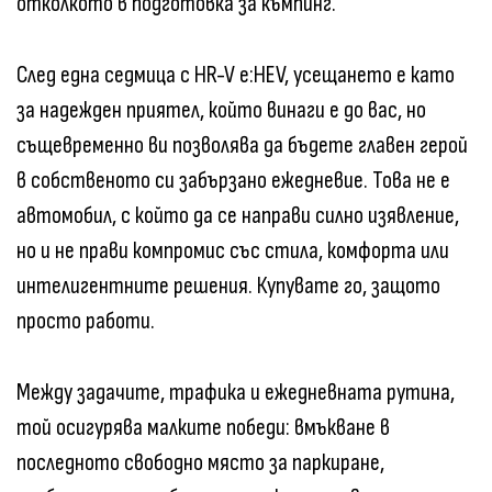
отколкото в подготовка за къмпинг.
След една седмица с HR-V e:HEV, усещането е като
за надежден приятел, който винаги е до вас, но
същевременно ви позволява да бъдете главен герой
в собственото си забързано ежедневие. Това не е
автомобил, с който да се направи силно изявление,
но и не прави компромис със стила, комфорта или
интелигентните решения. Купувате го, защото
просто работи.
Между задачите, трафика и ежедневната рутина,
той осигурява малките победи: вмъкване в
последното свободно място за паркиране,