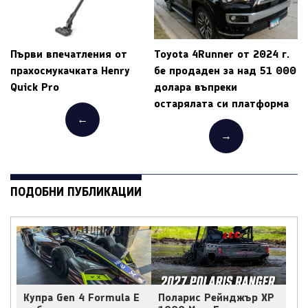
Първи впечатления от
Toyota 4Runner от 2024 г.
прахосмукачката Henry
бе продаден за над 51 000
Quick Pro
долара въпреки
остарялата си платформа
←
→
ПОДОБНИ ПУБЛИКАЦИИ
Купра Gen 4 Formula E
Поларис Рейнджър ХР