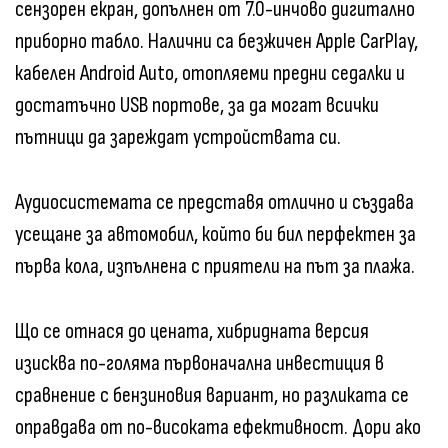
сензорен екран, допълнен от 7.0-инчово дигитално
приборно табло. Налични са безжичен Apple CarPlay,
кабелен Android Auto, отопляеми предни седалки и
достатъчно USB портове, за да могат всички
пътници да зареждат устройствата си.
Аудиосистемата се представя отлично и създава
усещане за автомобил, който би бил перфектен за
първа кола, изпълнена с приятели на път за плажа.
Що се отнася до цената, хибридната версия
изисква по-голяма първоначална инвестиция в
сравнение с бензиновия вариант, но разликата се
оправдава от по-високата ефективност. Дори ако