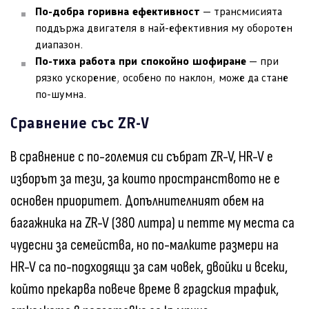
По-добра горивна ефективност
— трансмисията
поддържа двигателя в най-ефективния му оборотен
диапазон.
По-тиха работа при спокойно шофиране
— при
рязко ускорение, особено по наклон, може да стане
по-шумна.
Сравнение със ZR-V
В сравнение с по-големия си събрат ZR-V, HR-V е
изборът за тези, за които пространството не е
основен приоритет. Допълнителният обем на
багажника на ZR-V (380 литра) и петте му места са
чудесни за семейства, но по-малките размери на
HR-V са по-подходящи за сам човек, двойки и всеки,
който прекарва повече време в градския трафик,