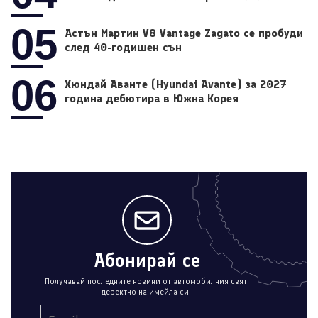
05
Астън Мартин V8 Vantage Zagato се пробуди
след 40-годишен сън
06
Хюндай Аванте (Hyundai Avante) за 2027
година дебютира в Южна Корея
Абонирай се
Получавай последните новини от автомобилния свят
деректно на имейла си.