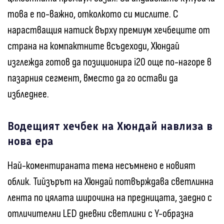
това е по-важно, отколкото си мислите. С
нарастващия натиск върху премиум хечбеците от
страна на компактните всъдеходи, Хюндай
изглежда готов да позиционира i20 още по-нагоре в
пазарния сегмент, вместо да го остави да
избледнее.
Водещият хечбек на Хюндай навлиза в
нова ера
Най-коментираната тема несъмнено е новият
облик. Тийзърът на Хюндай потвърждава светлинна
лента по цялата широчина на предницата, заедно с
отличителни LED дневни светлини с Y-образна