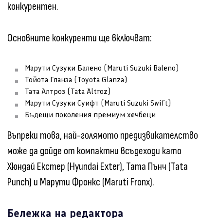
конкурентен.
Основните конкуренти ще включват:
Марути Сузуки Балено (Maruti Suzuki Baleno)
Тойота Гланза (Toyota Glanza)
Тата Алтроз (Tata Altroz)
Марути Сузуки Суифт (Maruti Suzuki Swift)
Бъдещи поколения премиум хечбеци
Въпреки това, най-голямото предизвикателство
може да дойде от компактни всъдеходи като
Хюндай Екстер (Hyundai Exter), Тата Пънч (Tata
Punch) и Марути Фронкс (Maruti Fronx).
Бележка на редактора