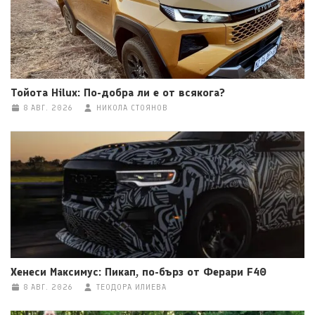
Тойота Hilux: По-добра ли е от всякога?
8 АВГ. 2026
НИКОЛА СТОЯНОВ
Хенеси Максимус: Пикап, по-бърз от Ферари F40
8 АВГ. 2026
ТЕОДОРА ИЛИЕВА