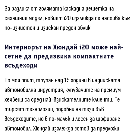
За разлика от голямата каскадна решетка на
сегашния модел, новият i20 изглежда се насочва към
по-изчистен и изискан преден облик.
Интериорът на Хюндай i20 може най-
сетне да предизвика компактните
всъдеходи
По моя опит, трупан над 15 години в индийската
автомобилна индустрия, купувачите на премиум
хечбеци са сред най-взискателните клиенти. Те
търсят технологии, подобни на тези във
всъдеходите, но в по-малък и лесен за шофиране
автомобил. Хюндай изглежда готов да предложи