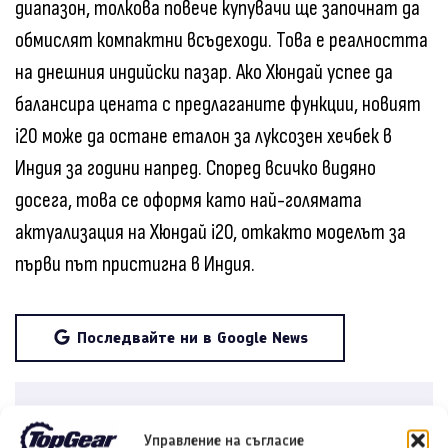
диапазон, толкова повече купувачи ще започнат да
обмислят компактни всъдеходи. Това е реалността
на днешния индийски пазар. Ако Хюндай успее да
балансира цената с предлаганите функции, новият
i20 може да остане еталон за луксозен хечбек в
Индия за години напред. Според всичко видяно
досега, това се оформя като най-голямата
актуализация на Хюндай i20, откакто моделът за
първи път пристигна в Индия.
Последвайте ни в Google News
Споделете в социалните мрежи:
Управление на съгласие