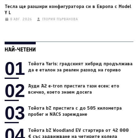
Тесла ще разшири конфигуратора си в Европа с Model
Y L
8 АВГ. 2026
ГЛОРИЯ ПЪРВАНОВА
НАЙ-ЧЕТЕНИ
01
Тойота Yaris: градският хибрид продължава
да е еталон за реален разход на гориво
02
Ауди A2 e-tron пристига тази есен: ето
всичко, което знаем досега
03
Тойота bZ пристига с до 505 километра
пробег и NACS зареждане
04
Тойота bZ Woodland EV стартира от 42 000
€ със задвижване на четирите колела