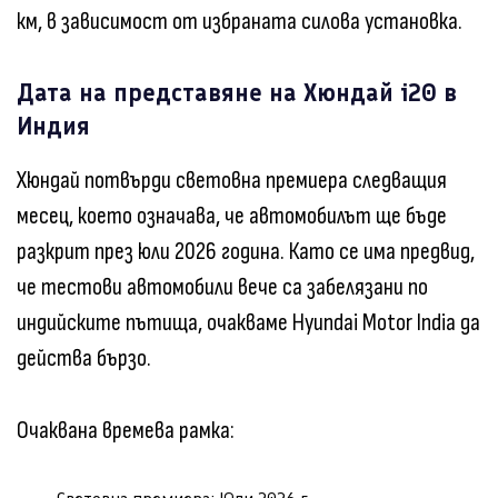
км, в зависимост от избраната силова установка.
Дата на представяне на Хюндай i20 в
Индия
Хюндай потвърди световна премиера следващия
месец, което означава, че автомобилът ще бъде
разкрит през юли 2026 година. Като се има предвид,
че тестови автомобили вече са забелязани по
индийските пътища, очакваме Hyundai Motor India да
действа бързо.
Очаквана времева рамка: