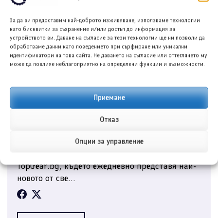
За да ви предоставим най-доброто изживяване, използваме технологии
като бисквитки за съхранение и/или достъп до информация за
устройството ви. Даване на съгласие за тези технологии ще ни позволи да
обработваме данни като поведението при сърфиране или уникални
идентификатори на това сайта. Не даването на съгласие или оттеглянето му
може да повлияе неблагоприятно на определени функции и възможности.
Приемане
Отказ
Георги Василев
Опции за управление
Георги Василев е автомобилен журналист в
TopGear.bg, където ежедневно представя най-
новото от све...