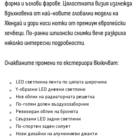
форма и ъглови фарове. Цялостната визия изглежда
вдъхновена от най-новите глобални модели на
Хюндай и дори носи нотки от премиум европейски
хечбеци. По-ранни шпионски снимки вече разкриха
няколко интересни подробности.
Очакваните промени по екстериора включват:
LED светлинна лента по цялата широчина
Y-образни LED дневни светлини
Нов облик на радиаторната решетка
По-голям долен въздухозаборник
Ревизиран облик на бронята
Свързани LED задни светлини
По-спортен заден силует
Нови дизайни на алуминиеви джанти