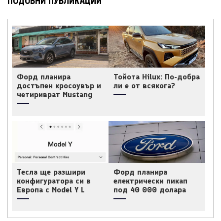
ПОДОБНИ ПУБЛИКАЦИИ
Форд планира
Тойота Hilux: По-добра
достъпен кросоувър и
ли е от всякога?
четириврат Mustang
Тесла ще разшири
Форд планира
конфигуратора си в
електрически пикап
Европа с Model Y L
под 40 000 долара