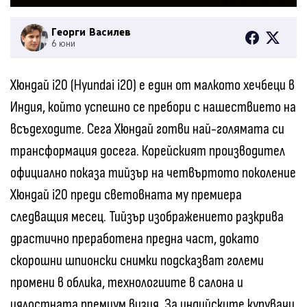
Георги Василев
6 юни
Хюндай i20 (Hyundai i20) е един от малкото хечбеци в
Индия, който успешно се пребори с нашествието на
всъдеходите. Сега Хюндай готви най-голямата си
трансформация досега. Корейският производител
официално показа тийзър на четвъртото поколение
Хюндай i20 преди световната му премиера
следващия месец. Тийзър изображението разкрива
драстично преработена предна част, докато
скорошни шпионски снимки подсказват големи
промени в облика, технологиите в салона и
цялостната премиум визия. За индийските купувачи