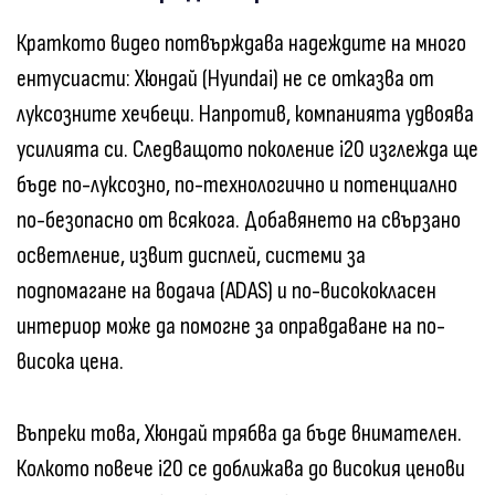
Краткото видео потвърждава надеждите на много
ентусиасти: Хюндай (Hyundai) не се отказва от
луксозните хечбеци. Напротив, компанията удвоява
усилията си. Следващото поколение i20 изглежда ще
бъде по-луксозно, по-технологично и потенциално
по-безопасно от всякога. Добавянето на свързано
осветление, извит дисплей, системи за
подпомагане на водача (ADAS) и по-висококласен
интериор може да помогне за оправдаване на по-
висока цена.
Въпреки това, Хюндай трябва да бъде внимателен.
Колкото повече i20 се доближава до високия ценови