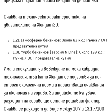
предлага познатата гама бензинови двигатели.
Очаквани технически характеристики на
двигателите на Хюндай i20:
1.2L атмосферен бензинов: Около 83 к.с.; Ръчна / CVT
предавателна кутия
1.0L турбо бензинов (версия N Line): Около 120 к.с.;
Ръчна / DCT предавателна кутия
Има и спекулации за въвеждане на мека хибридна
технология, тъй като Хюндай се подготвя за по-
строги екологични норми и нарастващи очаквания
за икономия на гориво. За индийските купувачи
разходът на гориво ще остане решаващ фактор.
Очаква се разходът да бъде между 10.7 и 13.1 л/100