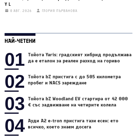
Y L
8 АВГ. 2026
ГЛОРИЯ ПЪРВАНОВА
НАЙ-ЧЕТЕНИ
01
Тойота Yaris: градският хибрид продължава
да е еталон за реален разход на гориво
02
Тойота bZ пристига с до 505 километра
пробег и NACS зареждане
03
Тойота bZ Woodland EV стартира от 42 000
€ със задвижване на четирите колела
04
Ауди A2 e-tron пристига тази есен: ето
всичко, което знаем досега