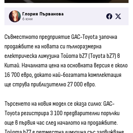
Глория Първанова
6 юни
Съвместното предприятие GAC-Toyota започна
продажбите на новата си пълноразмерна
електрическа лимузина Тойота bZ7 (Toyota bZ7) в
Китай. Началната цена на основната версия е около
16 700 евро, докато най-богатата комплектация
ще струва приблизително 27 000 евро.
Търсенето на новия модел се оказа силно: GAC-
Toyota регистрира 3 100 предварителни поръчки
още в първия час след началото на продажбите.
Тойота bZ7 е петместна лимузина със задвижване