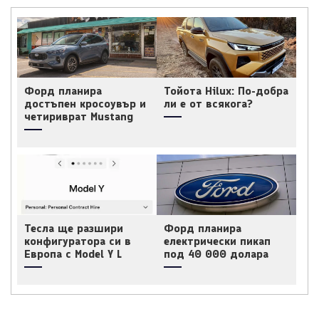
Форд планира
Тойота Hilux: По-добра
достъпен кросоувър и
ли е от всякога?
четириврат Mustang
Тесла ще разшири
Форд планира
конфигуратора си в
електрически пикап
Европа с Model Y L
под 40 000 долара