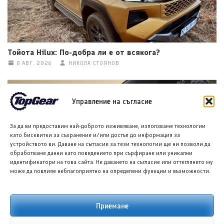
Тойота Hilux: По-добра ли е от всякога?
8 АВГ. 2026
НИКОЛА СТОЯНОВ
Управление на съгласие
За да ви предоставим най-доброто изживяване, използваме технологии
като бисквитки за съхранение и/или достъп до информация за
устройството ви. Даване на съгласие за тези технологии ще ни позволи да
обработваме данни като поведението при сърфиране или уникални
идентификатори на това сайта. Не даването на съгласие или оттеглянето му
може да повлияе неблагоприятно на определени функции и възможности.
Хенеси Максимус: Пикап, по-бърз от Ферари F40
8 АВГ. 2026
ТЕОДОРА ИЛИЕВА
Приемане