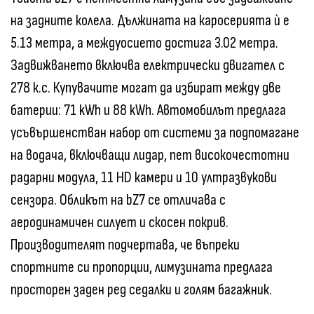
на задните колела. Дължината на каросерията ѝ е
5.13 метра, а междуосието достига 3.02 метра.
Задвижването включва електрически двигател с
278 к.с. Купувачите могат да избират между две
батерии: 71 kWh и 88 kWh. Автомобилът предлага
усъвършенстван набор от системи за подпомагане
на водача, включващи лидар, пет високочестотни
радарни модула, 11 HD камери и 10 ултразвукови
сензора. Обликът на bZ7 се отличава с
аеродинамичен силует и скосен покрив.
Производителят подчертава, че въпреки
спортните си пропорции, лимузината предлага
просторен заден ред седалки и голям багажник.