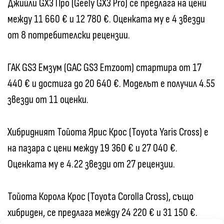
Джийли GX3 Про (Geely GX3 Pro) се предлага на цени
между 11 660 € и 12 780 €. Оценката му е 4 звезди
от 8 потребителски рецензии.
ГАК GS3 Емзум (GAC GS3 Emzoom) стартира от 17
440 € и достига до 20 640 €. Моделът е получил 4.55
звезди от 11 оценки.
Хибридният Тойота Ярис Крос (Toyota Yaris Cross) е
на пазара с цени между 19 360 € и 27 040 €.
Оценката му е 4.22 звезди от 27 рецензии.
Тойота Корола Крос (Toyota Corolla Cross), също
хибриден, се предлага между 24 220 € и 31 150 €.