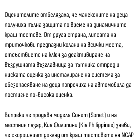
Оценителите отбелязаха, че манекените на деца
получиха пълна защита по време на динамичните
краш тестове. От друга страна, липсата на
триточкови предпазни колани на всички места,
отсъствието на ключ за деактивиране на
въздушната възглавница за пътника отпред и
ниската оценка за инсталиране на система за
обезопасяване на деца попречиха на автомобила да
постигне по-висока оценка.
Въпреки че продава модела Сонет (Sonet) и на
местния пазар, Киа Филипини (Kia Philippines) заяви,
че скорошният доклад от краш тестовете на NCAP