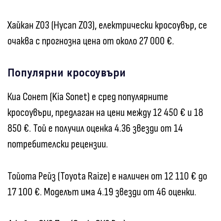
Хайкан Z03 (Hycan Z03), електрически кросоувър, се
очаква с прогнозна цена от около 27 000 €.
Популярни кросоувъри
Киа Сонет (Kia Sonet) е сред популярните
кросоувъри, предлаган на цени между 12 450 € и 18
850 €. Той е получил оценка 4.36 звезди от 14
потребителски рецензии.
Тойота Рейз (Toyota Raize) е наличен от 12 110 € до
17 100 €. Моделът има 4.19 звезди от 46 оценки.