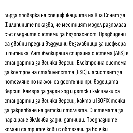
Бърза проверка на спецификациите на Киа Сонет за
Филипините показва, че местният модел разполага
със следните системи за безопасност: Предвидени
са двойни предни въздушни възглавници за шофьора
и пътника. Антиблокираща спирачна система (ABS) е
стандартна за всички версии. Електронна система
за контрол на стабилността (ESC) и асистент за
потегляне по наклон са достъпни при водещата
версия. Камера за заден ход и детски ключалки са
стандартни за всички версии, както и ISOFIX точки
за закрепване на детски столчета. Системата за
паркиране включва задни датчици. Предпазните
колани са триточкови с обтегачи за всички