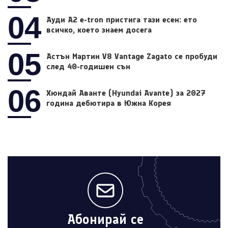
04
Ауди A2 e-tron пристига тази есен: ето
всичко, което знаем досега
05
Астън Мартин V8 Vantage Zagato се пробуди
след 40-годишен сън
06
Хюндай Аванте (Hyundai Avante) за 2027
година дебютира в Южна Корея
Абонирай се