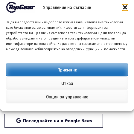
Моделът е оценен с 4.12 звезди от 50
Управление на съгласие
потребителски рецензии.
За да ви предоставим най-доброто изживяване, използваме технологии
като бисквитки за съхранение и/или достъп до информация за
Колега, прегледах внимателно предоставения
устройството ви. Даване на съгласие за тези технологии ще ни позволи да
обработваме данни като поведението при сърфиране или уникални
материал. За съжаление, в него липсва същинска
идентификатори на това сайта. Не даването на съгласие или оттеглянето му
може да повлияе неблагоприятно на определени функции и възможности.
статия за преразказване. Виждам само
навигационни връзки, лога и съобщение за
бисквитки. Моля, предоставете ми текста на
Приемане
статията, за да мога да изпълня задачата и да ви
Отказ
подготвя качествено журналистическо
Опции за управление
съдържание.
Последвайте ни в Google News