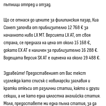
пътници отпред и отзад.
Що се отнася до цените за филипинския пазар, Киа
Сонет започва от приблизително 12 768 € за
началното ниво LX MT. Версията LX AT, от своя
страна, се предлага на цена от около 15 168 €,
докато EX AT е наличен за приблизително 16 288 €.
Водещата версия SX AT е оценена на около 19 488 €.
Здравейте! Предоставеният от Вас текст
изглежда като списък с новинарски заглавия и
кратки откъси от различни статии, както и други
секции, а не като една цялостна английска статия.
Моля, предоставете ми една пълна статия, за да