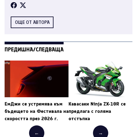
ОЩЕ ОТ АВТОРА
ПРЕДИШНА/СЛЕДВАЩА
ЕмДжи се устремява към
Кавасаки Ninja ZX-10R се
бъдещето на Фестивала на
предлага с голяма
скоростта през 2026 г.
отстъпка
←
→