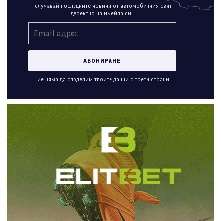
Получавай последните новини от автомобилния свят
деректно на имейла си.
Ние няма да споделим твоите данни с трети страни.