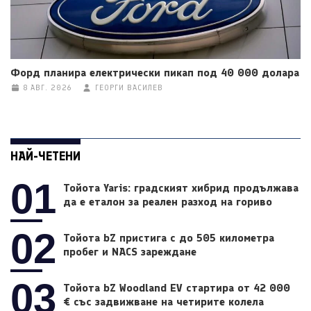
Форд планира електрически пикап под 40 000 долара
8 АВГ. 2026
ГЕОРГИ ВАСИЛЕВ
НАЙ-ЧЕТЕНИ
01
Тойота Yaris: градският хибрид продължава
да е еталон за реален разход на гориво
02
Тойота bZ пристига с до 505 километра
пробег и NACS зареждане
03
Тойота bZ Woodland EV стартира от 42 000
€ със задвижване на четирите колела