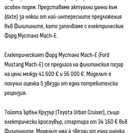
особен подем. Представяме актуални данни към
{date} за някои от най-интересните предложения
във Филипините, като започваме с електрическия
Форд Мустанг Mach-E.
Електрическият Форд Мустанг Mach-E (Ford
Mustang Mach-E) се предлага на филипинския пазар
на цени между 41 600 € и 56 000 €. Моделът е
получил оценка 5 звезди от една потребителска
рецензия.
Тойота Ърбън Крузър (Toyota Urban Cruiser), също
електрически кросоувър, стартира от 34 160 € във
Филипините. Моделът има 4 звезди от една оценка.