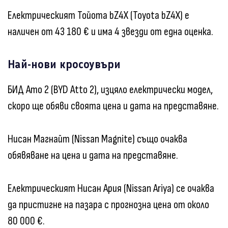
Електрическият Тойота bZ4X (Toyota bZ4X) е
наличен от 43 180 € и има 4 звезди от една оценка.
Най-нови кросоувъри
БИД Ато 2 (BYD Atto 2), изцяло електрически модел,
скоро ще обяви своята цена и дата на представяне.
Нисан Магнайт (Nissan Magnite) също очаква
обявяване на цена и дата на представяне.
Електрическият Нисан Ария (Nissan Ariya) се очаква
да пристигне на пазара с прогнозна цена от около
80 000 €.