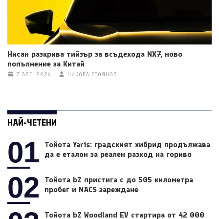
Нисан разкрива тийзър за всъдехода NX7, ново
попълнение за Китай
7 АВГ. 2026
НИКОЛА СТОЯНОВ
НАЙ-ЧЕТЕНИ
01
Тойота Yaris: градският хибрид продължава
да е еталон за реален разход на гориво
02
Тойота bZ пристига с до 505 километра
пробег и NACS зареждане
Тойота bZ Woodland EV стартира от 42 000