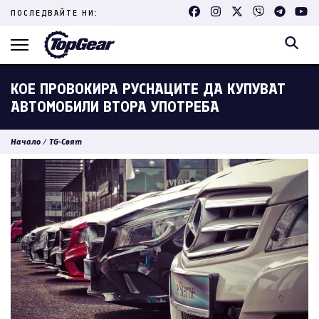
Skip
ПОСЛЕДВАЙТЕ НИ:
to
content
(Press
Enter)
КОЕ ПРОВОКИРА РУСНАЦИТЕ ДА КУПУВАТ
АВТОМОБИЛИ ВТОРА УПОТРЕБА
Начало
/
TG-Свят