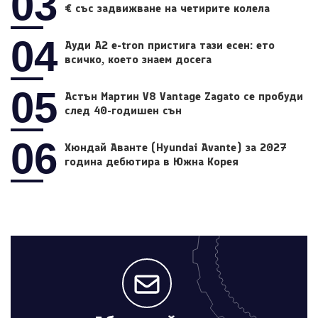
03
€ със задвижване на четирите колела
04
Ауди A2 e-tron пристига тази есен: ето
всичко, което знаем досега
05
Астън Мартин V8 Vantage Zagato се пробуди
след 40-годишен сън
06
Хюндай Аванте (Hyundai Avante) за 2027
година дебютира в Южна Корея