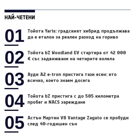
НАЙ-ЧЕТЕНИ
01
Тойота Yaris: градският хибрид продължава
да е еталон за реален разход на гориво
02
Тойота bZ Woodland EV стартира от 42 000
€ със задвижване на четирите колела
03
Ауди A2 e-tron пристига тази есен: ето
всичко, което знаем досега
04
Тойота bZ пристига с до 505 километра
пробег и NACS зареждане
05
Астън Мартин V8 Vantage Zagato се пробуди
след 40-годишен сън