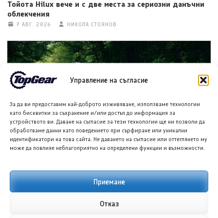
Тойота Hilux вече и с две места за сериозни данъчни
облекчения
7 АВГ. 2026
НИКОЛА СТОЯНОВ
Управление на съгласие
За да ви предоставим най-доброто изживяване, използваме технологии
като бисквитки за съхранение и/или достъп до информация за
устройството ви. Даване на съгласие за тези технологии ще ни позволи да
обработваме данни като поведението при сърфиране или уникални
Форд Експлорър за Китай намеква за следваща
идентификатори на това сайта. Не даването на съгласие или оттеглянето му
актуализация в САЩ
може да повлияе неблагоприятно на определени функции и възможности.
7 АВГ. 2026
НИКОЛА СТОЯНОВ
Приемане
Отказ