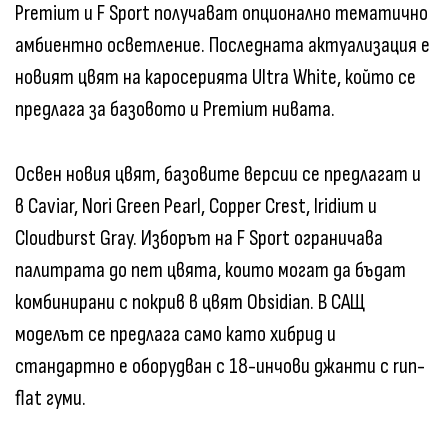
Premium и F Sport получават опционално тематично
амбиентно осветление. Последната актуализация е
новият цвят на каросерията Ultra White, който се
предлага за базовото и Premium нивата.
Освен новия цвят, базовите версии се предлагат и
в Caviar, Nori Green Pearl, Copper Crest, Iridium и
Cloudburst Gray. Изборът на F Sport ограничава
палитрата до пет цвята, които могат да бъдат
комбинирани с покрив в цвят Obsidian. В САЩ
моделът се предлага само като хибрид и
стандартно е оборудван с 18-инчови джанти с run-
flat гуми.