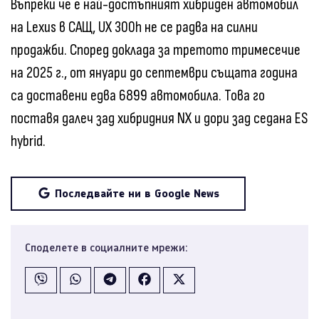
Въпреки че е най-достъпният хибриден автомобил
на Lexus в САЩ, UX 300h не се радва на силни
продажби. Според доклада за третото тримесечие
на 2025 г., от януари до септември същата година
са доставени едва 6899 автомобила. Това го
поставя далеч зад хибридния NX и дори зад седана ES
hybrid.
Последвайте ни в Google News
Споделете в социалните мрежи: