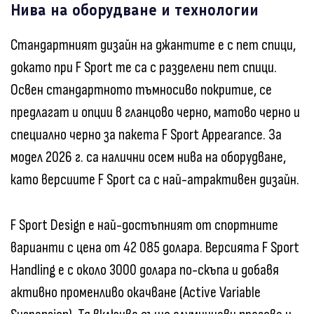
Нива на оборудване и технологии
Стандартният дизайн на джантите е с пет спици,
докато при F Sport те са с разделени пет спици.
Освен стандартното тъмносиво покритие, се
предлагат и опции в гланцово черно, матово черно и
специално черно за пакета F Sport Appearance. За
модел 2026 г. са налични осем нива на оборудване,
като версиите F Sport са с най-атрактивен дизайн.
F Sport Design е най-достъпният от спортните
варианти с цена от 42 085 долара. Версията F Sport
Handling е с около 3000 долара по-скъпа и добавя
активно променливо окачване (Active Variable