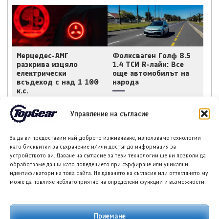
Мерцедес-АМГ
Фолксваген Голф 8.5
разкрива изцяло
1.4 ТСИ R-лайн: Все
електрически
още автомобилът на
всъдеход с над 1 100
народа
к.с.
Управление на съгласие
За да ви предоставим най-доброто изживяване, използваме технологии
като бисквитки за съхранение и/или достъп до информация за
устройството ви. Даване на съгласие за тези технологии ще ни позволи да
обработваме данни като поведението при сърфиране или уникални
Мазда потвърди
Хюндай Тусон
идентификатори на това сайта. Не даването на съгласие или оттеглянето му
следващо поколение
(Hyundai Tucson) за
може да повлияе неблагоприятно на определени функции и възможности.
CX-3
2027 г. разкрива
изцяло нов облик
Приемане