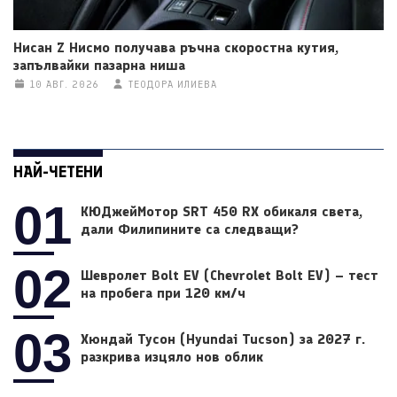
Нисан Z Нисмо получава ръчна скоростна кутия,
запълвайки пазарна ниша
10 АВГ. 2026
ТЕОДОРА ИЛИЕВА
НАЙ-ЧЕТЕНИ
01
КЮДжейМотор SRT 450 RX обикаля света,
дали Филипините са следващи?
02
Шевролет Bolt EV (Chevrolet Bolt EV) – тест
на пробега при 120 км/ч
03
Хюндай Тусон (Hyundai Tucson) за 2027 г.
разкрива изцяло нов облик