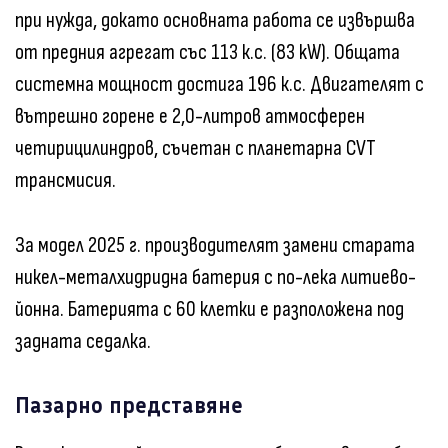
при нужда, докато основната работа се извършва
от предния агрегат със 113 к.с. (83 kW). Общата
системна мощност достига 196 к.с. Двигателят с
вътрешно горене е 2,0-литров атмосферен
четирицилиндров, съчетан с планетарна CVT
трансмисия.
За модел 2025 г. производителят замени старата
никел-металхидридна батерия с по-лека литиево-
йонна. Батерията с 60 клетки е разположена под
задната седалка.
Пазарно представяне