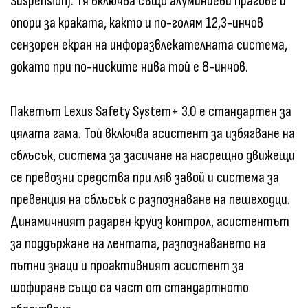
Suspension). Тя включва също алуминиеви прагове и
опори за краката, както и по-голям 12,3-инчов
сензорен екран на инфоразвлекателната система,
докато при по-ниските нива той е 8-инчов.
Пакетът Lexus Safety System+ 3.0 е стандартен за
цялата гама. Той включва асистент за избягване на
сблъсък, система за засичане на насрещно движещи
се превозни средства при ляв завой и система за
превенция на сблъсък с разпознаване на пешеходци.
Динамичният радарен круиз контрол, асистентът
за поддържане на лентата, разпознаването на
пътни знаци и проактивният асистент за
шофиране също са част от стандартното