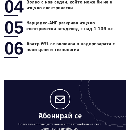
04
Волво с нов седан, който може би не е
изцяло електрически
05
Мерцедес-АМГ разкрива изцяло
електрически всъдеход с над 1 100 к.с.
06
Аватр 07L се включва в надпреварата с
нови цени и технологии
Абонирай се
Получавай последните новини от автомобилния свят
деректно на имейла си.