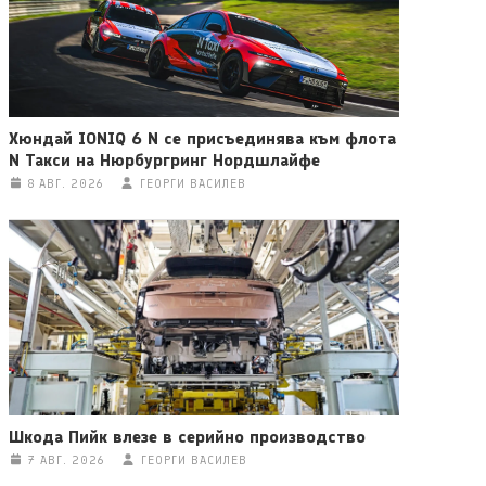
Хюндай IONIQ 6 N се присъединява към флота
N Такси на Нюрбургринг Нордшлайфе
8 АВГ. 2026
ГЕОРГИ ВАСИЛЕВ
Шкода Пийк влезе в серийно производство
7 АВГ. 2026
ГЕОРГИ ВАСИЛЕВ