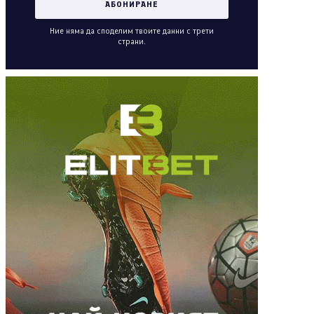
Ние няма да споделим твоите данни с трети
страни.