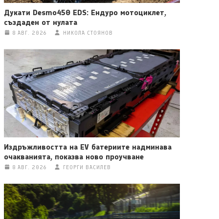
Дукати Desmo450 EDS: Ендуро мотоциклет,
създаден от нулата
8 АВГ. 2026
НИКОЛА СТОЯНОВ
Издръжливостта на EV батериите надминава
очакванията, показва ново проучване
8 АВГ. 2026
ГЕОРГИ ВАСИЛЕВ