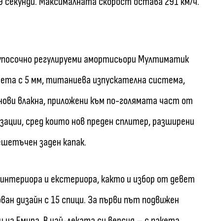
3.9 секунди. Максималната скорост остава 291 км/ч.
вупосочно регулируеми амортисьори Мултиматик
света с 5 мм, титаниева изпускателна система,
нови влакна, приложени към по-голямата част от
зации, сред които нов преден сплитер, разширени
ешетъчен заден капак.
 интериора и екстериора, както и избор от девет
ван дизайн с 15 спици. За първи път подвижен
и на Емира. В най-леката си версия – с пакета