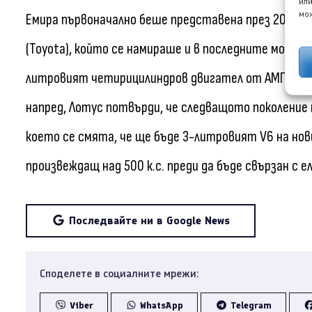
или
мож
Емира първоначално беше представена през 2020 г.
(Toyota), който се намираше и в последните модели
литровият четирицилиндров двигател от АМГ, изпол
напред, Лотус потвърди, че следващото поколение н
което се смята, че ще бъде 3-литровият V6 на нови
произвеждащ над 500 к.с. преди да бъде свързан с 
Последвайте ни в Google News
Споделете в социалните мрежи:
Viber
WhatsApp
Telegram