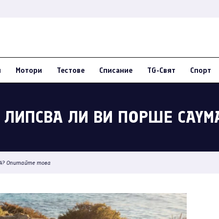
и
Мотори
Тестове
Списание
TG-Свят
Спорт
– ЛИПСВА ЛИ ВИ ПОРШЕ CAYM
GT4? Опитайте това