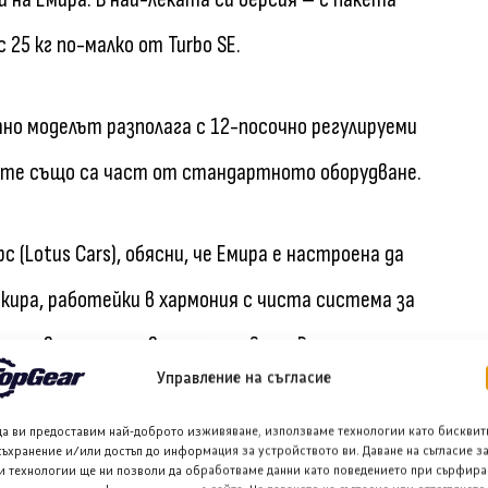
с 25 кг по-малко от Turbo SE.
но моделът разполага с 12-посочно регулируеми
вките също са част от стандартното оборудване.
 (Lotus Cars), обясни, че Емира е настроена да
икира, работейки в хармония с чиста система за
и основа и са я развили още повече. Регулируеми
Управление на съгласие
 реакция, намален наклон на каросерията – всеки
ча по-голям контрол.
да ви предоставим най-доброто изживяване, използваме технологии като бисквит
съхранение и/или достъп до информация за устройството ви. Даване на съгласие з
и технологии ще ни позволи да обработваме данни като поведението при сърфира