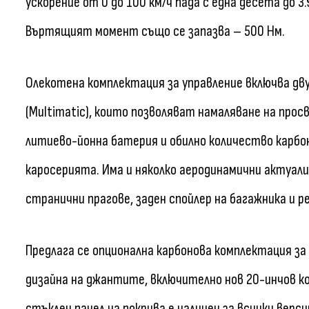
ускорение от 0 до 100 км/ч пада с една десета до 
Въртящият момент също се запазва – 500 Нм.
Олекотена комплектация за управление включва д
(Multimatic), които позволяват намаляване на про
литиево-йонна батерия и обилно количество карбо
каросерията. Има и няколко аеродинамични актуали
странични прагове, заден спойлер на багажника и р
Предлага се опционална карбонова комплектация за
дизайна на джантите, включително нов 20-инчов ко
стъклен панел на покрива е наличен за всички верси