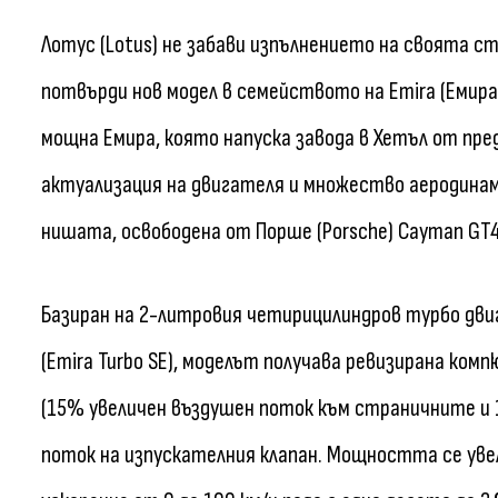
Лотус (Lotus) не забави изпълнението на своята ст
потвърди нов модел в семейството на Emira (Емира):
мощна Емира, която напуска завода в Хетъл от пре
актуализация на двигателя и множество аеродинами
нишата, освободена от Порше (Porsche) Cayman GT4 и
Базиран на 2-литровия четирицилиндров турбо двиг
(Emira Turbo SE), моделът получава ревизирана ко
(15% увеличен въздушен поток към страничните и 
поток на изпускателния клапан. Мощността се увелич