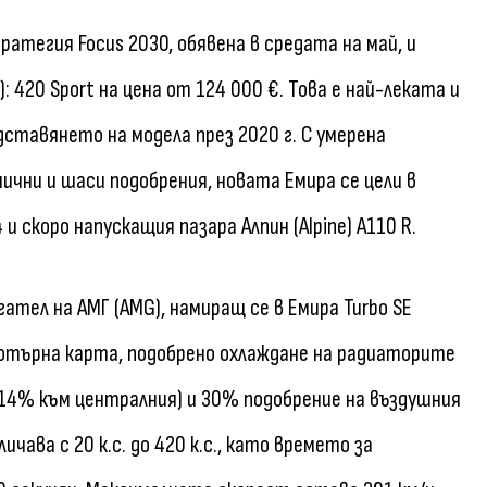
ратегия Focus 2030, обявена в средата на май, и
 420 Sport на цена от 124 000 €. Това е най-леката и
дставянето на модела през 2020 г. С умерена
чни и шаси подобрения, новата Емира се цели в
 скоро напускащия пазара Алпин (Alpine) A110 R.
ател на АМГ (AMG), намиращ се в Емира Turbo SE
мпютърна карта, подобрено охлаждане на радиаторите
14% към централния) и 30% подобрение на въздушния
ава с 20 к.с. до 420 к.с., като времето за