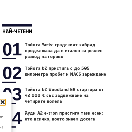
НАЙ-ЧЕТЕНИ
01
Тойота Yaris: градският хибрид
продължава да е еталон за реален
разход на гориво
02
Тойота bZ пристига с до 505
километра пробег и NACS зареждане
03
Тойота bZ Woodland EV стартира от
42 000 € със задвижване на
четирите колела
04
Ауди A2 e-tron пристига тази есен:
ки
ето всичко, което знаем досега
а
не