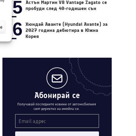
05
 му
Астън Мартин V8 Vantage Zagato се
пробуди след 40-годишен сън
06
Хюндай Аванте (Hyundai Avante) за
ие
2027 година дебютира в Южна
Корея
Абонирай се
Получавай последните новини от автомобилния
свят деректно на имейла си.