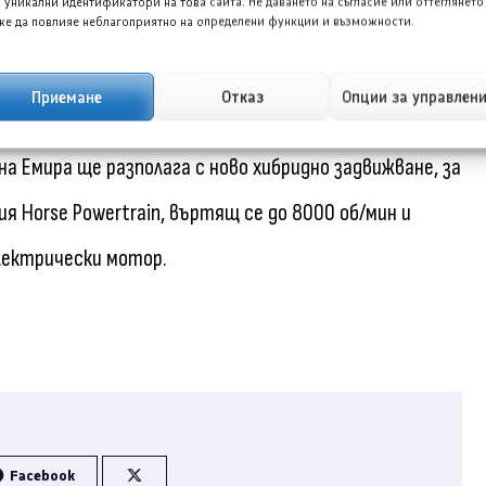
 уникални идентификатори на това сайта. Не даването на съгласие или оттеглянето
е да повлияе неблагоприятно на определени функции и възможности.
 с уважавания 3.5-литров V6 двигател на Тойота
 Exige. По-късно към гамата се присъедини 2-
Приемане
Отказ
Опции за управлен
зван в горещите хечбеци A35 и A45. Гледайки
а Емира ще разполага с ново хибридно задвижване, за
я Horse Powertrain, въртящ се до 8000 об/мин и
електрически мотор.
Facebook