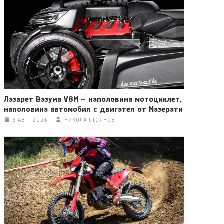
Лазарет Вазума V8M – наполовина мотоциклет,
наполовина автомобил с двигател от Мазерати
8 АВГ. 2026
НИКОЛА СТОЯНОВ