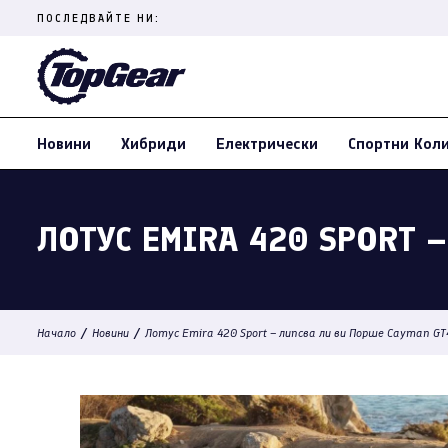
Skip
ПОСЛЕДВАЙТЕ НИ:
to
content
(Press
Enter)
Новини
Хибриди
Електрически
Спортни Кол
ЛОТУС EMIRA 420 SPORT 
/
/
Начало
Новини
Лотус Emira 420 Sport – липсва ли ви Порше Cayman 