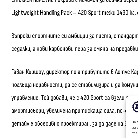
Lightweight Handling Pack – 420 Sport тежи 1430 кг, 
Въпреки спортните си амбиции за писта, стандарт
седалки, а нови карбонови пера за смяна на преда
Гаван Кършоу, директор по атрибутите в Лотус Карс
поглъща неравности, да се стабилизира и да комун
управление. Той добави, че с 420 Sport са взели таз
амортисьори, увеличена притискаща сила, по-остра
детайл е обсесивно проектиран, за да даде на вода
За 
за 
тез