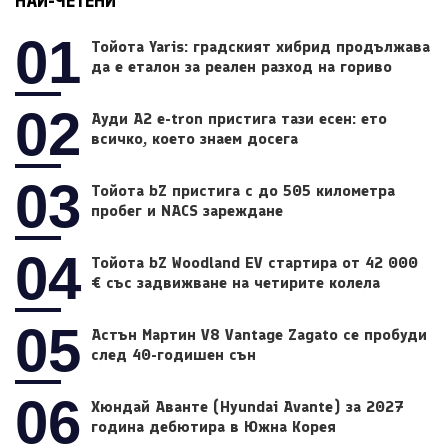
НАЙ-ЧЕТЕНИ
01
Тойота Yaris: градският хибрид продължава
да е еталон за реален разход на гориво
02
Ауди A2 e-tron пристига тази есен: ето
всичко, което знаем досега
03
Тойота bZ пристига с до 505 километра
пробег и NACS зареждане
04
Тойота bZ Woodland EV стартира от 42 000
€ със задвижване на четирите колела
05
Астън Мартин V8 Vantage Zagato се пробуди
след 40-годишен сън
06
Хюндай Аванте (Hyundai Avante) за 2027
година дебютира в Южна Корея