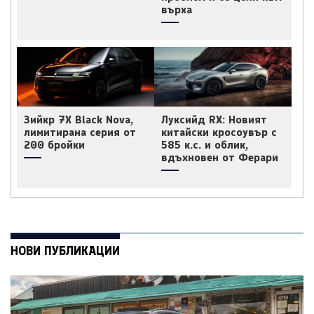
върха
Зийкр 7X Black Nova,
Луксийд RX: Новият
лимитирана серия от
китайски кросоувър с
200 бройки
585 к.с. и облик,
вдъхновен от Ферари
НОВИ ПУБЛИКАЦИИ