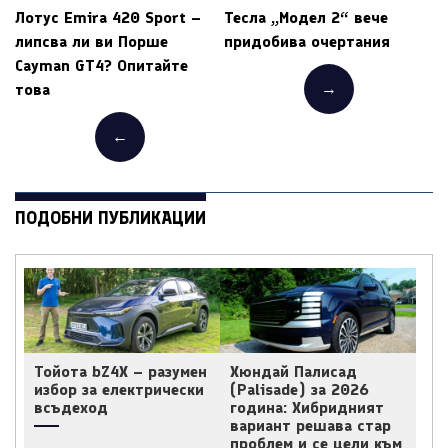
Лотус Emira 420 Sport –
Тесла „Модел 2“ вече
липсва ли ви Порше
придобива очертания
Cayman GT4? Опитайте
→
това
←
ПОДОБНИ ПУБЛИКАЦИИ
Тойота bZ4X – разумен
Хюндай Палисад
избор за електрически
(Palisade) за 2026
всъдеход
година: Хибридният
вариант решава стар
проблем и се цели към