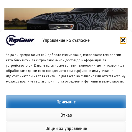
Управление на съгласие
За да ви предоставим най-доброто изживяване, използваме технологии
като бисквитки за съхранение и/или достъп до информация за
устройството ви. Даване на съгласие за тези технологии ще ни позволи да
Хенеси Максимус: Пикап, по-бърз от Ферари F40
обработваме данни като поведението при сърфиране или уникални
8 АВГ. 2026
ТЕОДОРА ИЛИЕВА
идентификатори на това сайта. Не даването на съгласие или оттеглянето му
може да повлияе неблагоприятно на определени функции и възможности.
Приемане
Отказ
Опции за управление