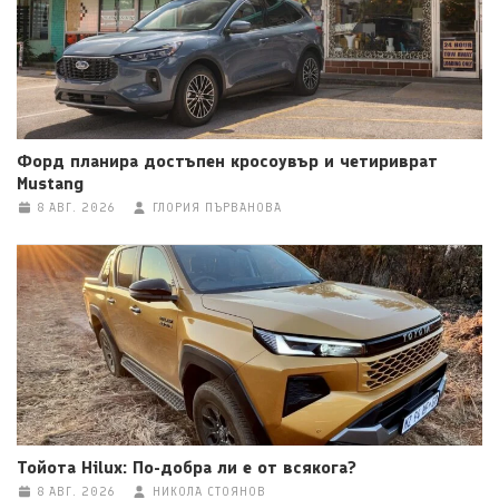
Форд планира достъпен кросоувър и четириврат
Mustang
8 АВГ. 2026
ГЛОРИЯ ПЪРВАНОВА
Тойота Hilux: По-добра ли е от всякога?
8 АВГ. 2026
НИКОЛА СТОЯНОВ