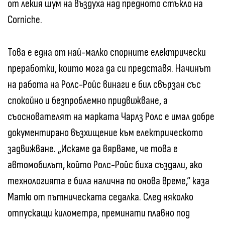
от лекия шум на въздуха над предното стъкло на
Corniche.
Това е една от най-малко спорните електрически
преработки, които мога да си представя. Начинът
на работа на Ролс-Ройс винаги е бил свързан със
спокойно и безпроблемно придвижване, а
съоснователят на марката Чарлз Ролс е имал добре
документирано възхищение към електрическото
задвижване. „Искаме да вярваме, че това е
автомобилът, който Ролс-Ройс биха създали, ако
технологията е била налична по онова време,“ каза
Матю от пътническата седалка. След няколко
отпускащи километра, преминати плавно под