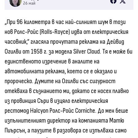
26 май
„При 96 километра в час най-силният шум в този
нов Ролс-Ройс (Rolls-Royce) идва от електрическия
часовник,“ гласяла прочутата реклама на Дейвид
Огилви от 1958 г. за модела Silver Cloud. Тя е може би
единственото изречение в аналите на
автомобилната реклама, което се е оказало и
пророческо. Думите на Огилви със сигурност
отекваха в съзнанието ми, докато се носех плавно
из провинция Съри в изцяло електрическия
рестомод Halcyon Ролс-Ройс Corniche. До мен беше
изпълнителният директор на компанията Матю
Пиърсън, а паузите в разговора се изпълваха само