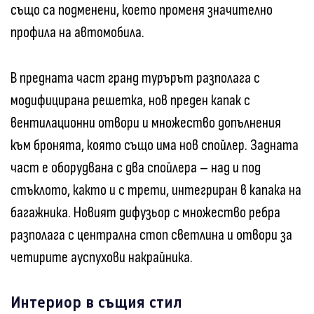
също са подменени, което променя значително
профила на автомобила.
В предната част гранд турърът разполага с
модифицирана решетка, нов преден капак с
вентилационни отвори и множество допълнения
към бронята, която също има нов спойлер. Задната
част е оборудвана с два спойлера – над и под
стъклото, както и с трети, интегриран в капака на
багажника. Новият дифузьор с множество ребра
разполага с централна стоп светлина и отвори за
четирите ауспухови накрайника.
Интериор в същия стил