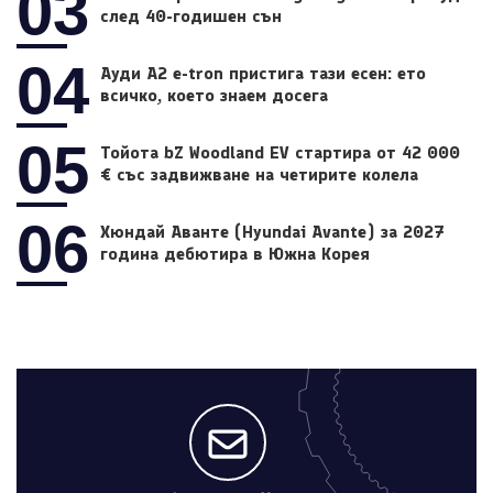
03
след 40-годишен сън
04
Ауди A2 e-tron пристига тази есен: ето
всичко, което знаем досега
05
Тойота bZ Woodland EV стартира от 42 000
€ със задвижване на четирите колела
06
Хюндай Аванте (Hyundai Avante) за 2027
година дебютира в Южна Корея