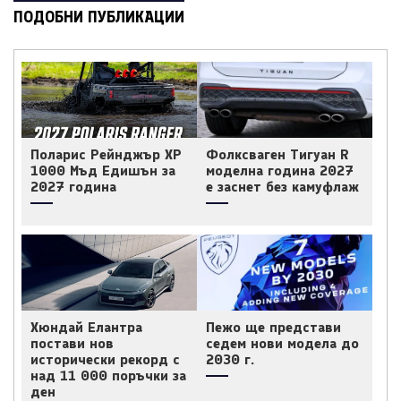
ПОДОБНИ ПУБЛИКАЦИИ
Поларис Рейнджър ХР
Фолксваген Тигуан R
1000 Мъд Едишън за
моделна година 2027
2027 година
е заснет без камуфлаж
Хюндай Елантра
Пежо ще представи
постави нов
седем нови модела до
исторически рекорд с
2030 г.
над 11 000 поръчки за
ден