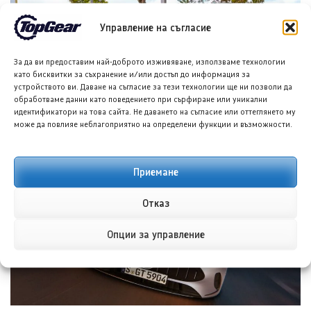
Управление на съгласие
За да ви предоставим най-доброто изживяване, използваме технологии
като бисквитки за съхранение и/или достъп до информация за
устройството ви. Даване на съгласие за тези технологии ще ни позволи да
обработваме данни като поведението при сърфиране или уникални
идентификатори на това сайта. Не даването на съгласие или оттеглянето му
може да повлияе неблагоприятно на определени функции и възможности.
Нисан Кашкай постави рекорд на Гинес за пробег с
хибрид
6 АВГ. 2026
ГЕОРГИ ВАСИЛЕВ
Приемане
Отказ
Опции за управление