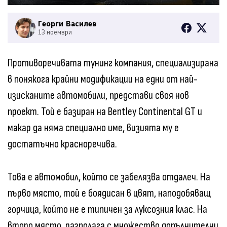
Георги Василев
13 ноември
Противоречивата тунинг компания, специализирана
в понякога крайни модификации на едни от най-
изисканите автомобили, представи своя нов
проект. Той е базиран на Bentley Continental GT и
макар да няма специално име, визията му е
достатъчно красноречива.
Това е автомобил, който се забелязва отдалеч. На
първо място, той е боядисан в цвят, наподобяващ
горчица, който не е типичен за луксозния клас. На
второ място, разполага с множество допълнителни