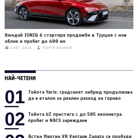
Хюндай IONIQ 6 стартира продажби в Турция с нов
облик и пробег до 680 км
6 АВГ. 2026
ГЕОРГИ ВАСИЛЕВ
НАЙ-ЧЕТЕНИ
01
Тойота Yaris: градският хибрид продължава
да е еталон за реален разход на гориво
02
Тойота bZ пристига с до 505 километра
пробег и NACS зареждане
Астън Мартин V8 Vantage Zagato се пробуди