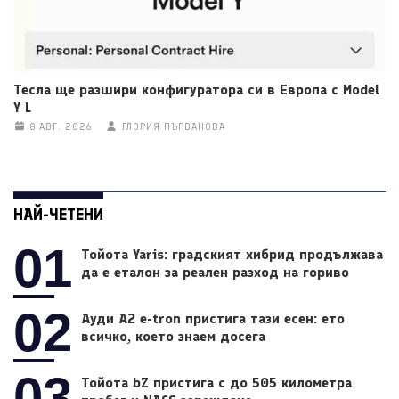
Тесла ще разшири конфигуратора си в Европа с Model
Y L
8 АВГ. 2026
ГЛОРИЯ ПЪРВАНОВА
НАЙ-ЧЕТЕНИ
01
Тойота Yaris: градският хибрид продължава
да е еталон за реален разход на гориво
02
Ауди A2 e-tron пристига тази есен: ето
всичко, което знаем досега
03
Тойота bZ пристига с до 505 километра