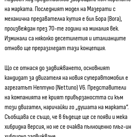
на марката. Последният модел на Мазерати с
механична предавателна кутия е бил Бора (Bora),
произвеждан през 70-те години на миналия век.
Изминали са няколко десетилетия и италианците
отново ще преразгледат тази концепция.
Що се отнася до задвижването, основният
кандидат за двигателя на новия суперавтомобил е
агрегатът Нептуно (Nettuno) V6. Представители
на компанията не крият привързаността си към
този двигател, наричайки го „душата на марката“.
Съобщава се също, че в бъдеще ще се появи и мека
хибридна версия, но не се очаква пълноценно плъг-ин
хибридно задвижване.