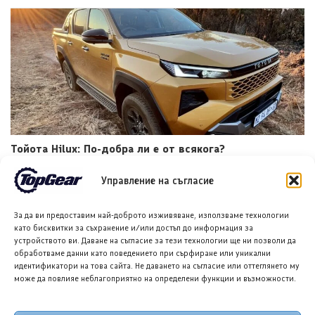
Тойота Hilux: По-добра ли е от всякога?
8 АВГ. 2026
НИКОЛА СТОЯНОВ
Управление на съгласие
За да ви предоставим най-доброто изживяване, използваме технологии
като бисквитки за съхранение и/или достъп до информация за
устройството ви. Даване на съгласие за тези технологии ще ни позволи да
обработваме данни като поведението при сърфиране или уникални
идентификатори на това сайта. Не даването на съгласие или оттеглянето му
може да повлияе неблагоприятно на определени функции и възможности.