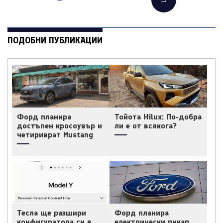
ПОДОБНИ ПУБЛИКАЦИИ
Форд планира
Тойота Hilux: По-добра
достъпен кросоувър и
ли е от всякога?
четириврат Mustang
Тесла ще разшири
Форд планира
конфигуратора си в
електрически пикап