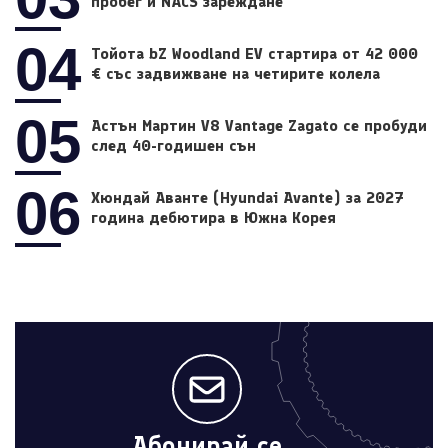
пробег и NACS зареждане
04
Тойота bZ Woodland EV стартира от 42 000
€ със задвижване на четирите колела
05
Астън Мартин V8 Vantage Zagato се пробуди
след 40-годишен сън
06
Хюндай Аванте (Hyundai Avante) за 2027
година дебютира в Южна Корея
Абонирай се