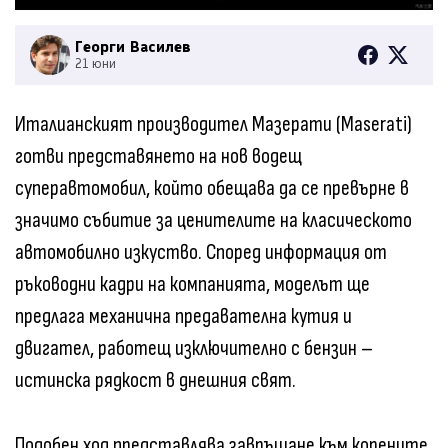
Георги Василев
21 юни
Италианският производител Мазерати (Maserati)
готви представянето на нов водещ
суперавтомобил, който обещава да се превърне в
значимо събитие за ценителите на класическото
автомобилно изкуство. Според информация от
ръководни кадри на компанията, моделът ще
предлага механична предавателна кутия и
двигател, работещ изключително с бензин –
истинска рядкост в днешния свят.
Подобен ход представлява завръщане към корените