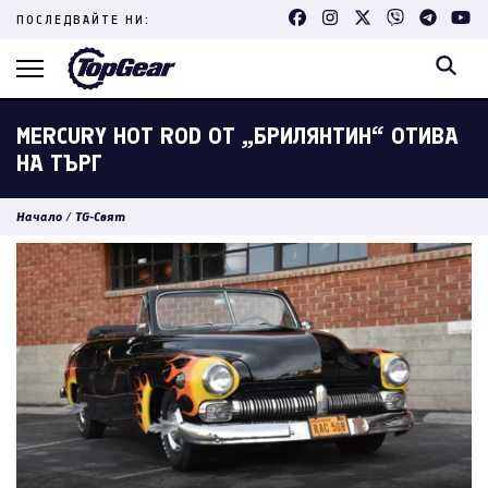
Skip
ПОСЛЕДВАЙТЕ НИ:
to
content
(Press
Enter)
MERCURY HOT ROD ОТ „БРИЛЯНТИН“ ОТИВА
НА ТЪРГ
Начало
/
TG-Свят