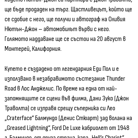
ще бъде продаден на търг. Щастливецът, който ще
се сдобие с него, ще получи и автограф на Оливия
Нютън-Джон – автомобилът върви с него.
Голямото наддаване ще се състои на 20 август в
Монтерей, Калифорния.
Купето е създадено от легендарния Еди Пол и е
използвано в незабравимото състезание Thunder
Road в Лос Анджелис. По време на една от най-
запомнящите се сцени във филма, Дани Зуко (Джон
Траволта) се изправя срещу съперника си Лео
„Craterface“ Балмундо (Денис Стюарт) зад волана на
„Greased Lightning“, Ford De Luxe кабриолет от 1948
г. Балмундо, от друга страна, кара „Hell’s Chariot“,