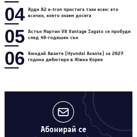
04
Ауди A2 e-tron пристига тази есен: ето
всичко, което знаем досега
05
Астън Мартин V8 Vantage Zagato се пробуди
след 40-годишен сън
06
Хюндай Аванте (Hyundai Avante) за 2027
година дебютира в Южна Корея
Абонирай се