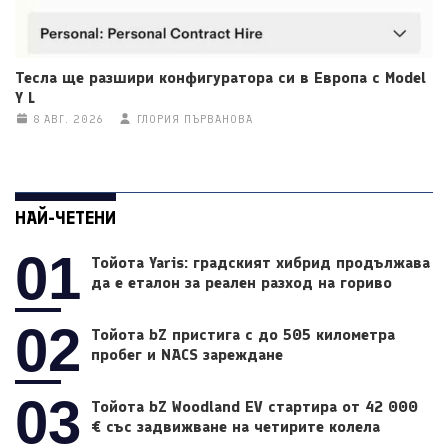
Тесла ще разшири конфигуратора си в Европа с Model
Y L
8 АВГ. 2026
ГЛОРИЯ ПЪРВАНОВА
НАЙ-ЧЕТЕНИ
01
Тойота Yaris: градският хибрид продължава
да е еталон за реален разход на гориво
02
Тойота bZ пристига с до 505 километра
пробег и NACS зареждане
03
Тойота bZ Woodland EV стартира от 42 000
€ със задвижване на четирите колела