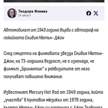
Теодора Илиева
14 август
Автомобилът от 1949 година върви с автограф на
покойната Оливия Нютън- Джон
След смъртта на филмовата звезда Оливия Нютън-
Джон, на 73-годишна възраст, не е изненада, че
филмът „Брилянтин“ и реквизитите от него
получават повишено внимание.
Известният Mercury Hot Rod от 1949 година, който
„участва“ в култовия мюзикъл от 1978 година,
където Нютън-Джон си партнира с Джон Траволта,