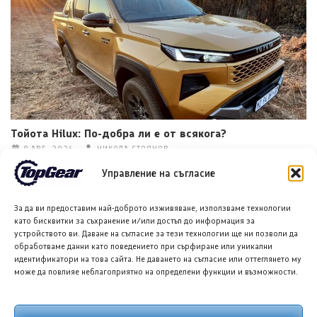
Тойота Hilux: По-добра ли е от всякога?
8 АВГ. 2026
НИКОЛА СТОЯНОВ
Управление на съгласие
За да ви предоставим най-доброто изживяване, използваме технологии
като бисквитки за съхранение и/или достъп до информация за
устройството ви. Даване на съгласие за тези технологии ще ни позволи да
обработваме данни като поведението при сърфиране или уникални
идентификатори на това сайта. Не даването на съгласие или оттеглянето му
може да повлияе неблагоприятно на определени функции и възможности.
Хенеси Максимус: Пикап, по-бърз от Ферари F40