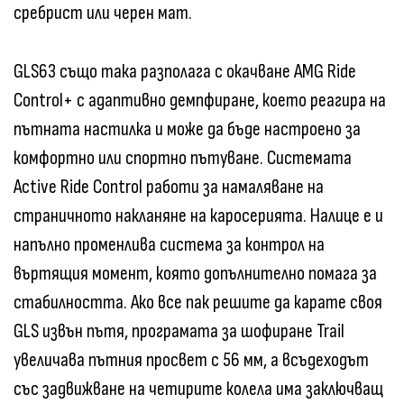
сребрист или черен мат.
GLS63 също така разполага с окачване AMG Ride
Control+ с адаптивно демпфиране, което реагира на
пътната настилка и може да бъде настроено за
комфортно или спортно пътуване. Системата
Active Ride Control работи за намаляване на
страничното накланяне на каросерията. Налице е и
напълно променлива система за контрол на
въртящия момент, която допълнително помага за
стабилността. Ако все пак решите да карате своя
GLS извън пътя, програмата за шофиране Trail
увеличава пътния просвет с 56 мм, а всъдеходът
със задвижване на четирите колела има заключващ