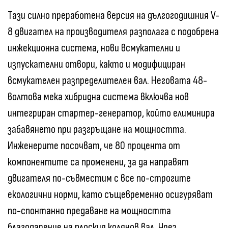
Тази силно преработена версия на дългогодишния V-
8 двигател на производителя разполага с подобрена
инжекционна система, нови всмукателни и
изпускателни отвори, както и модифициран
всмукателен разпределителен вал. Неговата 48-
волтова мека хибридна система включва нов
интегриран стартер-генератор, който елиминира
забавянето при разгръщане на мощността.
Инженерите посочват, че 80 процента от
компонентите са променени, за да направят
двигателя по-съвместим с все по-строгите
екологични норми, като същевременно осигуряват
по-спонтанно предаване на мощността
благодарение на плоския колянов вал. Чрез