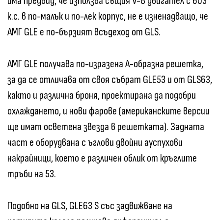
има предвид, че използва същия V-8 двигател с 603
к.с. в по-малък и по-лек корпус, не е изненадващо, че
АМГ GLE е по-бързият всъдеход от GLS.
АМГ GLE получава по-изразена А-образна решетка,
за да се отличава от своя събрат GLE53 и от GLS63,
както и различна броня, проектирана да подобри
охлаждането, и нови фарове (американските версии
ще имат осветена звезда в решетката). Задната
част е оборудвана с ъглови двойни ауспухови
накрайници, което е различен облик от кръглите
тръби на 53.
Подобно на GLS, GLE63 S със задвижване на