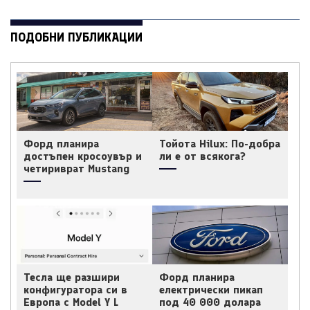
ПОДОБНИ ПУБЛИКАЦИИ
Форд планира
Тойота Hilux: По-добра
достъпен кросоувър и
ли е от всякога?
четириврат Mustang
Тесла ще разшири
Форд планира
конфигуратора си в
електрически пикап
Европа с Model Y L
под 40 000 долара