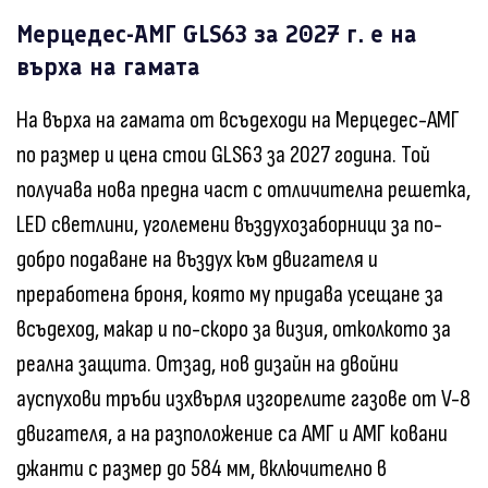
Мерцедес-АМГ GLS63 за 2027 г. е на
върха на гамата
На върха на гамата от всъдеходи на Мерцедес-АМГ
по размер и цена стои GLS63 за 2027 година. Той
получава нова предна част с отличителна решетка,
LED светлини, уголемени въздухозаборници за по-
добро подаване на въздух към двигателя и
преработена броня, която му придава усещане за
всъдеход, макар и по-скоро за визия, отколкото за
реална защита. Отзад, нов дизайн на двойни
ауспухови тръби изхвърля изгорелите газове от V-8
двигателя, а на разположение са АМГ и АМГ ковани
джанти с размер до 584 мм, включително в