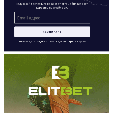
Получавай последните новини от автомобилния свят
деректно на имейла си.
Ние няма да споделим твоите данни с трети страни.