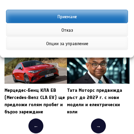
ОЩЕ ОТ АВТОРА
Приемане
Отказ
ПРЕДИШНА/СЛЕДВАЩА
Опции за управление
Мерцедес-Бенц КЛА ЕВ
Тата Моторс предвижда
(Mercedes-Benz CLA EV) ще
ръст до 2027 г. с нови
предложи голям пробег и
модели и електрически
бързо зареждане
коли
←
→