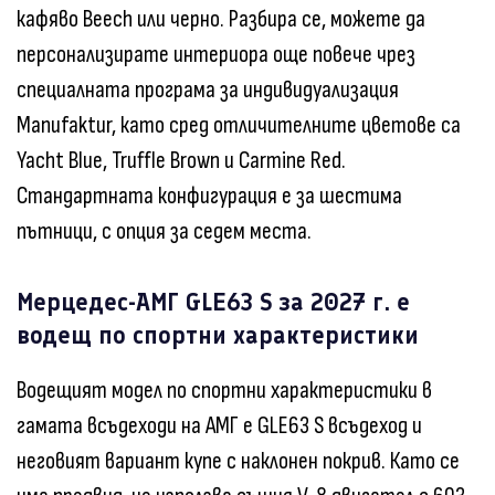
кафяво Beech или черно. Разбира се, можете да
персонализирате интериора още повече чрез
специалната програма за индивидуализация
Manufaktur, като сред отличителните цветове са
Yacht Blue, Truffle Brown и Carmine Red.
Стандартната конфигурация е за шестима
пътници, с опция за седем места.
Мерцедес-АМГ GLE63 S за 2027 г. е
водещ по спортни характеристики
Водещият модел по спортни характеристики в
гамата всъдеходи на АМГ е GLE63 S всъдеход и
неговият вариант купе с наклонен покрив. Като се