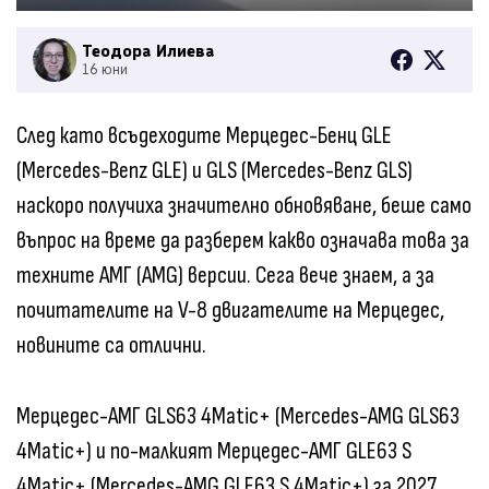
Теодора Илиева
16 юни
След като всъдеходите Мерцедес-Бенц GLE
(Mercedes-Benz GLE) и GLS (Mercedes-Benz GLS)
наскоро получиха значително обновяване, беше само
въпрос на време да разберем какво означава това за
техните АМГ (AMG) версии. Сега вече знаем, а за
почитателите на V-8 двигателите на Мерцедес,
новините са отлични.
Мерцедес-АМГ GLS63 4Matic+ (Mercedes-AMG GLS63
4Matic+) и по-малкият Мерцедес-АМГ GLE63 S
4Matic+ (Mercedes-AMG GLE63 S 4Matic+) за 2027