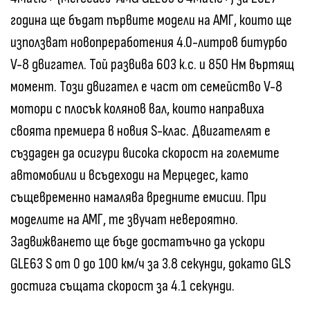
година ще бъдат първите модели на АМГ, които ще
използват новопреработения 4.0-литров битурбо
V-8 двигател. Той развива 603 к.с. и 850 Нм въртящ
момент. Този двигател е част от семейство V-8
мотори с плосък колянов вал, които направиха
своята премиера в новия S-клас. Двигателят е
създаден да осигури висока скорост на големите
автомобили и всъдеходи на Мерцедес, като
същевременно намалява вредните емисии. При
моделите на АМГ, те звучат невероятно.
Задвижването ще бъде достатъчно да ускори
GLE63 S от 0 до 100 км/ч за 3.8 секунди, докато GLS
достига същата скорост за 4.1 секунди.