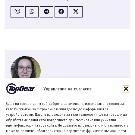
Управление на съгласие
Теодора Илиева
Автор на съдържание в онлайн медии и
За да ви предоставим най-доброто изживяване, използваме технологии
като бисквитки за съхранение и/или достъп до информация за
копирайътър с интереси в областта на
устройството ви. Даване на съгласие за тези технологии ще ни позволи да
технологиите, спорта и ...
обработваме данни като поведението при сърфиране или уникални
идентификатори на това сайта. Не даването на съгласие или оттеглянето му
може да повлияе неблагоприятно на определени функции и възможности.