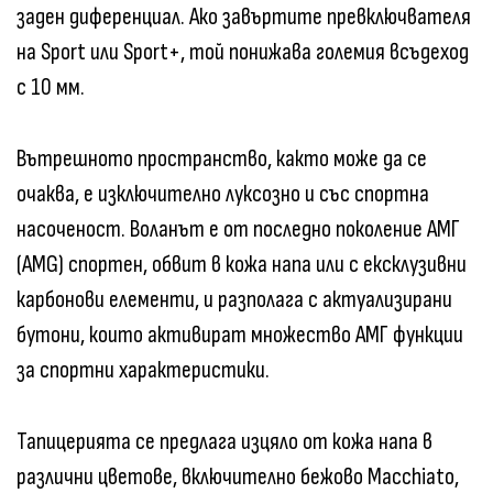
заден диференциал. Ако завъртите превключвателя
на Sport или Sport+, той понижава големия всъдеход
с 10 мм.
Вътрешното пространство, както може да се
очаква, е изключително луксозно и със спортна
насоченост. Воланът е от последно поколение АМГ
(AMG) спортен, обвит в кожа напа или с ексклузивни
карбонови елементи, и разполага с актуализирани
бутони, които активират множество АМГ функции
за спортни характеристики.
Тапицерията се предлага изцяло от кожа напа в
различни цветове, включително бежово Macchiato,