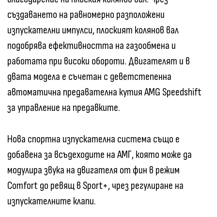
създаването на равномерно разположени
изпускателни импулси, плоският колянов вал
подобрява ефективността на газообмена и
работата при високи обороти. Двигателят и в
двата модела е съчетан с деветстепенна
автоматична предавателна кутия AMG Speedshift
за управление на предавките.
Нова спортна изпускателна система също е
добавена за всъдеходите на АМГ, която може да
модулира звука на двигателя от фин в режим
Comfort до ревящ в Sport+, чрез регулиране на
изпускателните клапи.