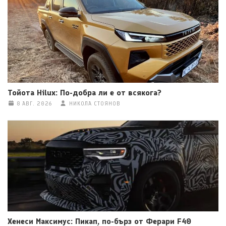
Тойота Hilux: По-добра ли е от всякога?
8 АВГ. 2026
НИКОЛА СТОЯНОВ
Хенеси Максимус: Пикап, по-бърз от Ферари F40