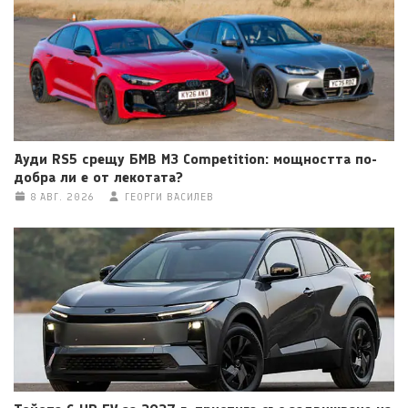
Ауди RS5 срещу БМВ M3 Competition: мощността по-
добра ли е от лекотата?
8 АВГ. 2026
ГЕОРГИ ВАСИЛЕВ