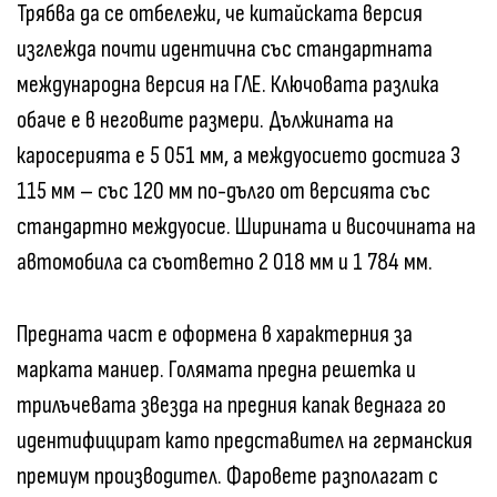
Трябва да се отбележи, че китайската версия
изглежда почти идентична със стандартната
международна версия на ГЛЕ. Ключовата разлика
обаче е в неговите размери. Дължината на
каросерията е 5 051 мм, а междуосието достига 3
115 мм – със 120 мм по-дълго от версията със
стандартно междуосие. Ширината и височината на
автомобила са съответно 2 018 мм и 1 784 мм.
Предната част е оформена в характерния за
марката маниер. Голямата предна решетка и
трилъчевата звезда на предния капак веднага го
идентифицират като представител на германския
премиум производител. Фаровете разполагат с