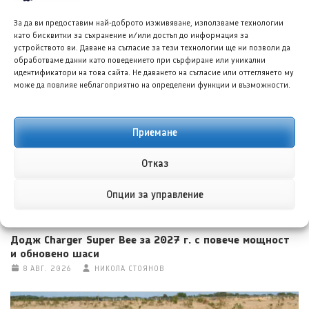
За да ви предоставим най-доброто изживяване, използваме технологии
като бисквитки за съхранение и/или достъп до информация за
устройството ви. Даване на съгласие за тези технологии ще ни позволи да
обработваме данни като поведението при сърфиране или уникални
Форд планира електрически пикап под 40 000 долара
идентификатори на това сайта. Не даването на съгласие или оттеглянето му
8 АВГ. 2026
ГЕОРГИ ВАСИЛЕВ
може да повлияе неблагоприятно на определени функции и възможности.
Приемане
Отказ
Опции за управление
Додж Charger Super Bee за 2027 г. с повече мощност
и обновено шаси
8 АВГ. 2026
НИКОЛА СТОЯНОВ