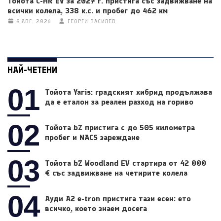
Тойота C-HR EV за 2027 г. пристига със задвижване на
всички колела, 338 к.с. и пробег до 462 км
8 АВГ. 2026
ГЕОРГИ ВАСИЛЕВ
НАЙ-ЧЕТЕНИ
01
Тойота Yaris: градският хибрид продължава
да е еталон за реален разход на гориво
02
Тойота bZ пристига с до 505 километра
пробег и NACS зареждане
03
Тойота bZ Woodland EV стартира от 42 000
€ със задвижване на четирите колела
04
Ауди A2 e-tron пристига тази есен: ето
всичко, което знаем досега