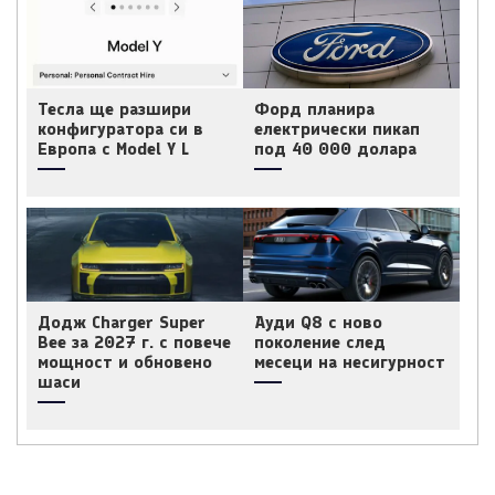
Тесла ще разшири
Форд планира
конфигуратора си в
електрически пикап
Европа с Model Y L
под 40 000 долара
Додж Charger Super
Ауди Q8 с ново
Bee за 2027 г. с повече
поколение след
мощност и обновено
месеци на несигурност
шаси