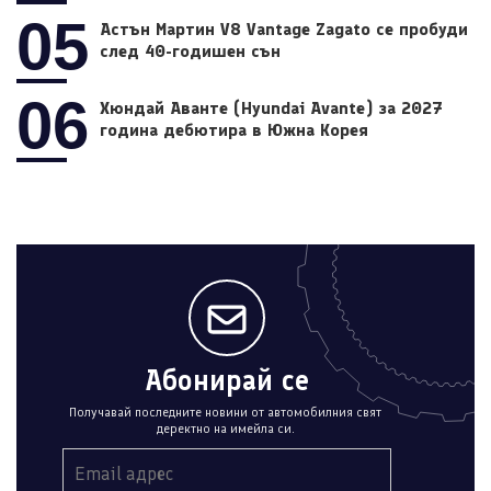
05
Астън Мартин V8 Vantage Zagato се пробуди
след 40-годишен сън
06
Хюндай Аванте (Hyundai Avante) за 2027
година дебютира в Южна Корея
Абонирай се
Получавай последните новини от автомобилния свят
деректно на имейла си.