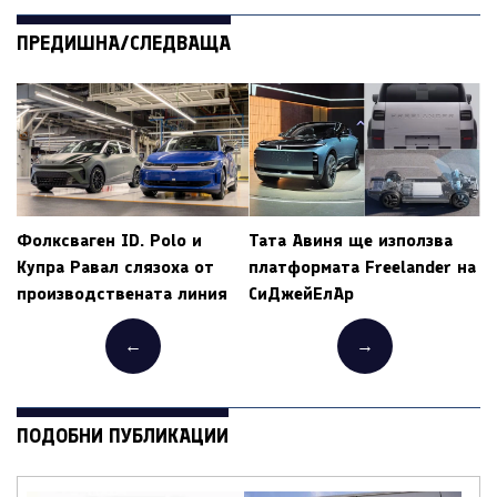
ПРЕДИШНА/СЛЕДВАЩА
Фолксваген ID. Polo и
Тата Авиня ще използва
Купра Равал слязоха от
платформата Freelander на
производствената линия
СиДжейЕлАр
←
→
ПОДОБНИ ПУБЛИКАЦИИ