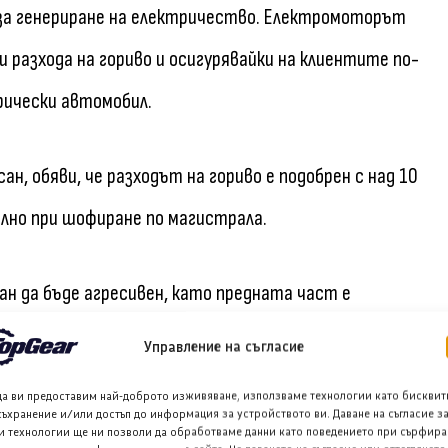
о за генериране на електричество. Електромоторът
 разхода на гориво и осигурявайки на клиентите по-
рически автомобил.
н, обяви, че разходът на гориво е подобрен с над 10
елно при шофиране по магистрала.
н да бъде агресивен, като предната част е
рена е и функционалността на товарното
Управление на съгласие
м.
да ви предоставим най-доброто изживяване, използваме технологии като бисквит
съхранение и/или достъп до информация за устройството ви. Даване на съгласие з
и технологии ще ни позволи да обработваме данни като поведението при сърфира