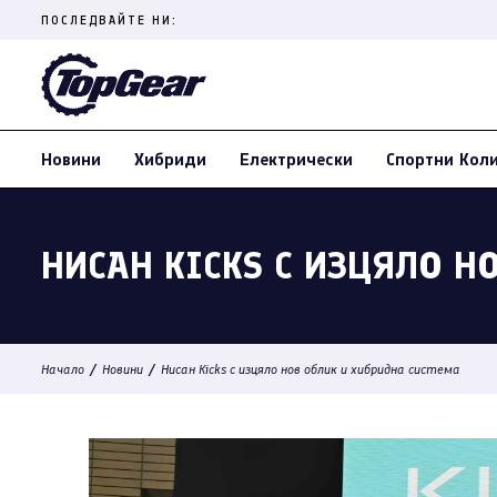
Skip
ПОСЛЕДВАЙТЕ НИ:
to
content
(Press
Enter)
Новини
Хибриди
Електрически
Спортни Кол
НИСАН KICKS С ИЗЦЯЛО Н
/
/
Начало
Новини
Нисан Kicks с изцяло нов облик и хибридна система