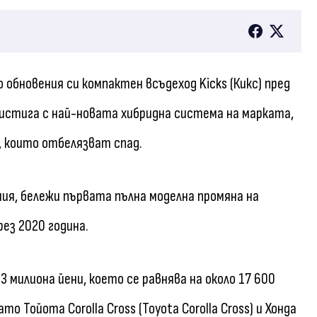
о обновения си компактен всъдеход Kicks (Кикс) пред
ристига с най-новата хибридна система на марката,
 които отбелязват спад.
ния, бележи първата пълна моделна промяна на
ез 2020 година.
3 милиона йени, което се равнява на около 17 600
о Тойота Corolla Cross (Toyota Corolla Cross) и Хонда