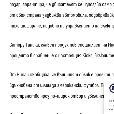
пазар, гарантира, че двигателят се използва сам
от своя страна задвижва автомобила, подобрявайки
тихо шофиране, подобно на управлението на елект
Сатору Танака, главен продуктов специалист на Ниса
процента в сравнение с настоящия Kicks, включит
От Нисан съобщиха, че външният облик е проектира
вдъхновена от шлем за американски футбол. Подоб
пространство чрез по-широк отвор и увеличен обе
За 
за 
тез