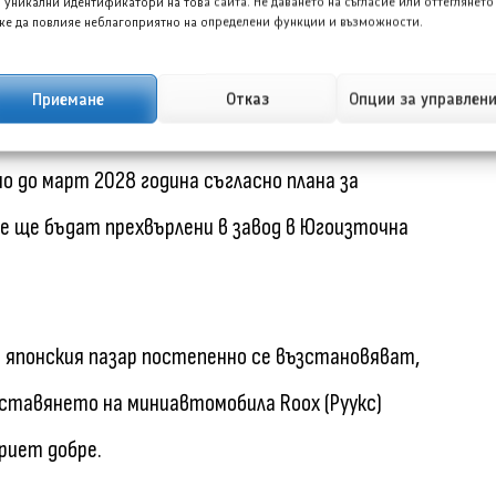
е за новия модел, но планира да го представи и на
 уникални идентификатори на това сайта. Не даването на съгласие или оттеглянето
е да повлияе неблагоприятно на определени функции и възможности.
Приемане
Отказ
Опции за управлен
Нисан в Опама, префектура Канагава, където
 до март 2028 година съгласно плана за
е ще бъдат прехвърлени в завод в Югоизточна
 японския пазар постепенно се възстановяват,
дставянето на миниавтомобила Roox (Руукс)
риет добре.