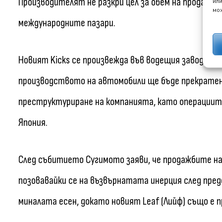
Производителят не разкри цел за обем на продажбит
или
мож
международните пазари.
Новият Kicks се произвежда във водещия завод на 
производството на автомобили ще бъде прекратено
преструктуриране на компанията, като операциит
Япония.
След събитието Сугимото заяви, че продажбите на
позовавайки се на възвърнатата инерция след пре
миналата есен, докато новият Leaf (Лийф) също е п