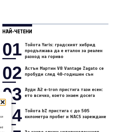
НАЙ-ЧЕТЕНИ
01
Тойота Yaris: градският хибрид
продължава да е еталон за реален
разход на гориво
02
Астън Мартин V8 Vantage Zagato се
пробуди след 40-годишен сън
03
Ауди A2 e-tron пристига тази есен:
ето всичко, което знаем досега
04
Тойота bZ пристига с до 505
километра пробег и NACS зареждане
ки
а
не
За какво служи четириколонният