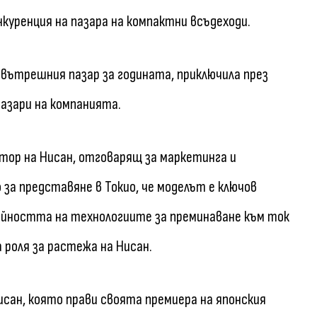
онкуренция на пазара на компактни всъдеходи.
 вътрешния пазар за годината, приключила през
азари на компанията.
тор на Нисан, отговарящ за маркетинга и
 за представяне в Токио, че моделът е ключов
йността на технологиите за преминаване към ток
 роля за растежа на Нисан.
сан, която прави своята премиера на японския