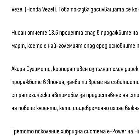
Vezel (Honda Vezel). Това показва засилващата се к
Нисан отчете 13.5 процента спад в продажбите на
март, което е най-големият спад сред основните п
Акира Сугимото, корпоративен изпълнителен дирек
продажбите в Япония, заяви по време на събитието
стратегически автомобил за предоставяне на сто
на повече клиенти, като същевременно играе важна
Третото поколение хибридна система e-Power на Ни