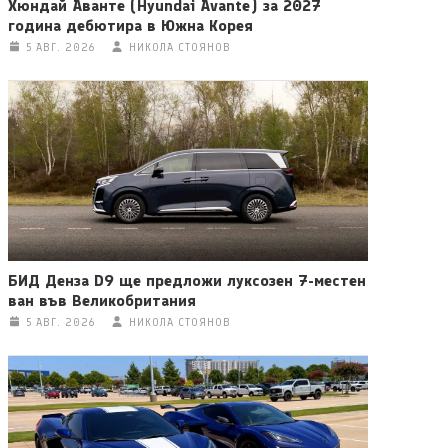
Хюндай Аванте (Hyundai Avante) за 2027
година дебютира в Южна Корея
5 АВГ. 2026
НИКОЛА СТОЯНОВ
БИД Денза D9 ще предложи луксозен 7-местен
ван във Великобритания
5 АВГ. 2026
НИКОЛА СТОЯНОВ