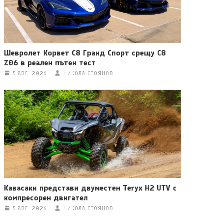
Шевролет Корвет C8 Гранд Спорт срещу C8
Z06 в реален пътен тест
5 АВГ. 2026
НИКОЛА СТОЯНОВ
Кавасаки представи двуместен Teryx H2 UTV с
компресорен двигател
5 АВГ. 2026
НИКОЛА СТОЯНОВ