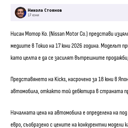
Никола Стоянов
17 юни
Нисан Мотор Ко. (Nissan Motor Co.) представи изцял
медиите в Токио на 17 юни 2026 година. Моделът п
като целта е да се засилят вътрешните продажби,
Представянето на Kicks, насрочено за 18 юни в Япо
автомобила, откакто той дебютира в страната пр
Началната цена на автомобила е определена на под 
евро, съобразено с цените на конкурентни модели кат