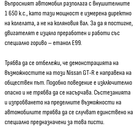
Въпросният автомобил разполага с внушителните
1 650 к.с., като тази мощност е измерена директно
на колелата, а не на коляновия вал. За да я постигне,
двигателят е изцяло преработен и работи със
специално гориво – етанол E99.
Трябва да се отбележи, че демонстрацията на
възможностите на този Nissan GT-R е направена на
обществен път. Подобно поведение е изключително
опасно и не трябва да се насърчава. Състезанията
и изпробването на пределните възможности на
автомобилите трябва да се случват единствено на
специално предназначени за това писти.