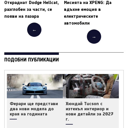
Откраднат Dodge Hellcat,
Мисията на XPENG: Да
разглобен за части, се
вдъхне емоция в
появи на пазара
електрическите
автомобили
←
→
ПОДОБНИ ПУБЛИКАЦИИ
Ферари ще представи
Хюндай Tucson с
два нови модела до
изтекъл интериор и
края на годината
нови детайли за 2027
г.