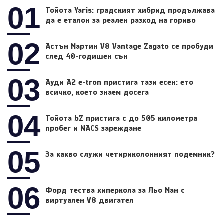
01
Тойота Yaris: градският хибрид продължава
да е еталон за реален разход на гориво
02
Астън Мартин V8 Vantage Zagato се пробуди
след 40-годишен сън
03
Ауди A2 e-tron пристига тази есен: ето
всичко, което знаем досега
04
Тойота bZ пристига с до 505 километра
пробег и NACS зареждане
05
За какво служи четириколонният подемник?
06
Форд тества хиперкола за Льо Ман с
виртуален V8 двигател