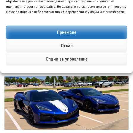
обработваме данни като поведението при сърфиране или уникални
идентификатори на това сайта. Не даването на съгласие или оттеглянето му
може да повлияе неблагоприятно на определени функции и възможности.
Приемане
Отказ
БИД Денза D9 ще предложи луксозен 7-местен ван
Опции за управление
във Великобритания
5 АВГ. 2026
НИКОЛА СТОЯНОВ