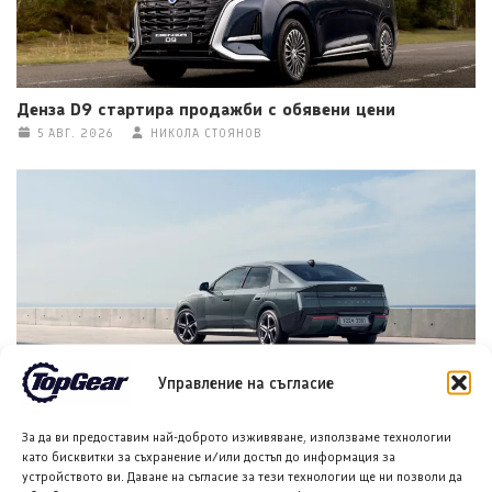
Денза D9 стартира продажби с обявени цени
5 АВГ. 2026
НИКОЛА СТОЯНОВ
Управление на съгласие
Хюндай Аванте (Hyundai Avante) за 2027 година
дебютира в Южна Корея
За да ви предоставим най-доброто изживяване, използваме технологии
5 АВГ. 2026
НИКОЛА СТОЯНОВ
като бисквитки за съхранение и/или достъп до информация за
устройството ви. Даване на съгласие за тези технологии ще ни позволи да