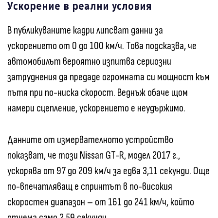
Ускорение в реални условия
В публикуваните кадри липсват данни за
ускорението от 0 до 100 км/ч. Това подсказва, че
автомобилът вероятно изпитва сериозни
затруднения да предаде огромната си мощност към
пътя при по-ниска скорост. Веднъж обаче щом
намери сцепление, ускорението е неудържимо.
Данните от измервателното устройство
показват, че този Nissan GT-R, модел 2017 г.,
ускорява от 97 до 209 км/ч за едва 3,11 секунди. Още
по-впечатляващ е спринтът в по-високия
скоростен диапазон – от 161 до 241 км/ч, който
отнема само 2,59 секунди.