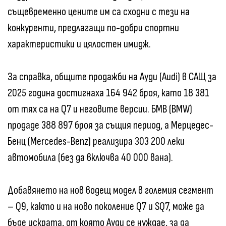
същевременно цените им са сходни с тези на
конкуренти, предлагащи по-добри спортни
характеристики и цялостен имидж.
За справка, общите продажби на Ауди (Audi) в САЩ за
2025 година достигнаха 164 942 броя, като 18 381
от тях са на Q7 и неговите версии. БМВ (BMW)
продаде 388 897 броя за същия период, а Мерцедес-
Бенц (Mercedes-Benz) реализира 303 200 леки
автомобила (без да включва 40 000 вана).
Добавянето на нов водещ модел в големия сегмент
– Q9, както и на ново поколение Q7 и SQ7, може да
бъде искрата, от която Ауди се нуждае, за да