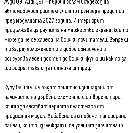
Ауди Q9 (Audi Q9) – първия голям всъдеход на
автомобилостроителя, чиято премиера предстои
през моделната 2027 година. Интериорът
продължава да разчита на множество екрани, което
може да не се хареса на всички почитатели. Въпреки
това, разположението е добре обмислено и
осигурява лесен достъп до всички функции както за
шофьора, така и за пътника отпред.
Купувачите ще бъдат приятно изненадани от
наличието на дървени елементи с отворени пори,
които заместват черната пластмаса от
предишния модел. Добавени са и повече тапицирани
панели, които изглеждат и се усещат значително