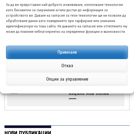
За да ви предоставим най-доброто изживяване, използваме технологии
Мерцедес-АМГ
Фолксваген Голф 8.5
като бисквитки за съхранение и/или достъп до информация за
разкрива изцяло
1.4 ТСИ R-лайн: Все
устройството ви. Даване на съгласие за тези технологии ще ни позволи да
електрически
още автомобилът на
обработваме данни като поведението при сърфиране или уникални
всъдеход с над 1 100
народа
идентификатори на това сайта. Не даването на съгласие или оттеглянето му
к.с.
може да повлияе неблагоприятно на определени функции и възможности.
Приемане
Отказ
Мазда потвърди
Хюндай Тусон
Опции за управление
следващо поколение
(Hyundai Tucson) за
CX-3
2027 г. разкрива
изцяло нов облик
НОВИ ПУБЛИКАЦИИ