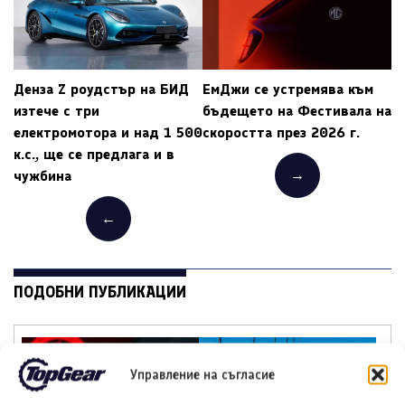
Денза Z роудстър на БИД
ЕмДжи се устремява към
изтече с три
бъдещето на Фестивала на
електромотора и над 1 500
скоростта през 2026 г.
к.с., ще се предлага и в
→
чужбина
←
ПОДОБНИ ПУБЛИКАЦИИ
Управление на съгласие