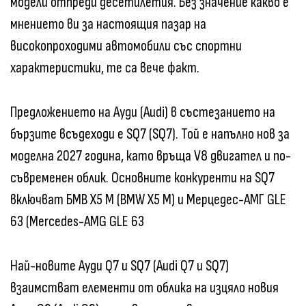
модели отпреди десетилетия. Без значение какво е
мнението ви за настоящия пазар на
високопроходими автомобили със спортни
характеристики, те са вече факт.
Предложението на Ауди (Audi) в състезанието на
бързите всъдеходи е SQ7 (SQ7). Той е напълно нов за
моделна 2027 година, като връща V8 двигател и по-
съвременен облик. Основните конкуренти на SQ7
включват БМВ X5 M (BMW X5 M) и Мерцедес-АМГ GLE
63 (Mercedes-AMG GLE 63
Най-новите Ауди Q7 и SQ7 (Audi Q7 и SQ7)
взаимстват елементи от облика на изцяло новия