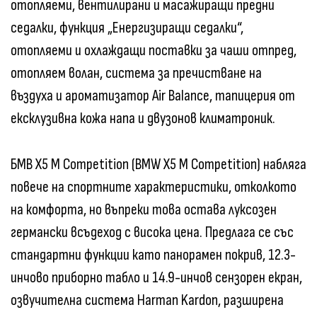
отопляеми, вентилирани и масажиращи предни
седалки, функция „Енергизиращи седалки“,
отопляеми и охлаждащи поставки за чаши отпред,
отопляем волан, система за пречистване на
въздуха и ароматизатор Air Balance, тапицерия от
ексклузивна кожа напа и двузонов климатроник.
БМВ X5 M Competition (BMW X5 M Competition) набляга
повече на спортните характеристики, отколкото
на комфорта, но въпреки това остава луксозен
германски всъдеход с висока цена. Предлага се със
стандартни функции като панорамен покрив, 12.3-
инчово приборно табло и 14.9-инчов сензорен екран,
озвучителна система Harman Kardon, разширена