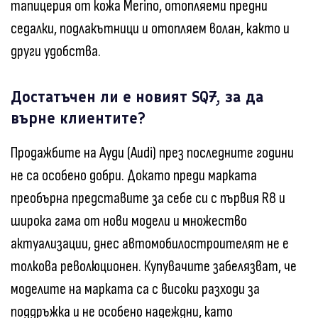
тапицерия от кожа Merino, отопляеми предни
седалки, подлакътници и отопляем волан, както и
други удобства.
Достатъчен ли е новият SQ7, за да
върне клиентите?
Продажбите на Ауди (Audi) през последните години
не са особено добри. Докато преди марката
преобърна представите за себе си с първия R8 и
широка гама от нови модели и множество
актуализации, днес автомобилостроителят не е
толкова революционен. Купувачите забелязват, че
моделите на марката са с високи разходи за
поддръжка и не особено надеждни, като