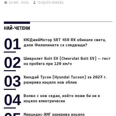
10 АВГ. 2026
ТЕОДОРА ИЛИЕВА
НАЙ-ЧЕТЕНИ
01
КЮДжейМотор SRT 450 RX обикаля света,
дали Филипините са следващи?
02
Шевролет Bolt EV (Chevrolet Bolt EV) – тест
на пробега при 120 км/ч
03
Хюндай Тусон (Hyundai Tucson) за 2027 г.
разкрива изцяло нов облик
04
Волво с нов седан, който може би не е
изцяло електрически
Мерцедес-АМГ разкрива изцяло