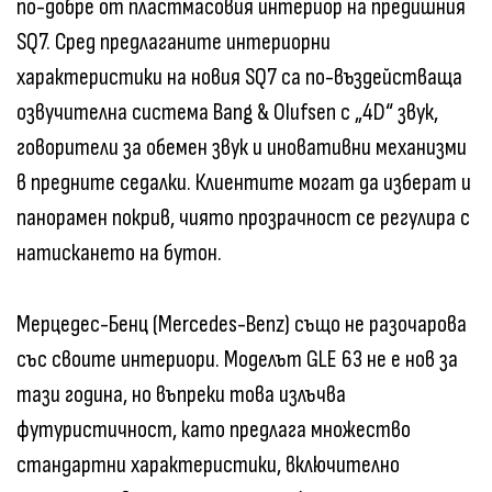
по-добре от пластмасовия интериор на предишния
SQ7. Сред предлаганите интериорни
характеристики на новия SQ7 са по-въздействаща
озвучителна система Bang & Olufsen с „4D“ звук,
говорители за обемен звук и иновативни механизми
в предните седалки. Клиентите могат да изберат и
панорамен покрив, чиято прозрачност се регулира с
натискането на бутон.
Мерцедес-Бенц (Mercedes-Benz) също не разочарова
със своите интериори. Моделът GLE 63 не е нов за
тази година, но въпреки това излъчва
футуристичност, като предлага множество
стандартни характеристики, включително