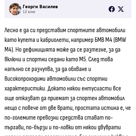
Георги Василев
12 юни
Лесно е да си представим спортните автомобили
като купета и кабриолети, например БМВ M4 (BMW
M4). Но дефиницията може да се разтегне, за да
включи и спортни седани като M5. След това
напълно се разчупва, за да обхване и
високопроходими автомобили със спортни
характеристики. Докато някои ентусиасти все
още отказват да приемат за спортен автомобил
нещо с повече от две врати, простата истина е, че
по-големите превозни средства стават по-
пъргави, по-бързи и по-ловки от някои двуврати