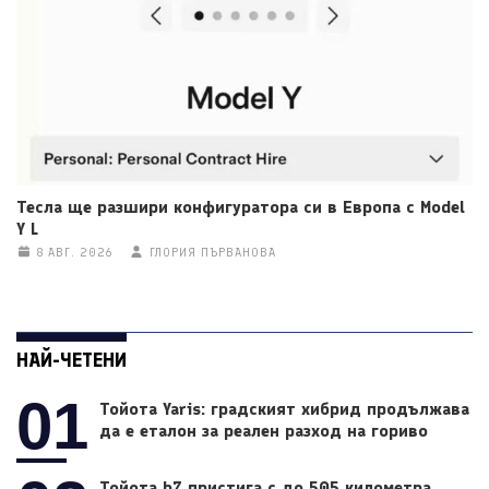
Тесла ще разшири конфигуратора си в Европа с Model
Y L
8 АВГ. 2026
ГЛОРИЯ ПЪРВАНОВА
НАЙ-ЧЕТЕНИ
01
Тойота Yaris: градският хибрид продължава
да е еталон за реален разход на гориво
Тойота bZ пристига с до 505 километра