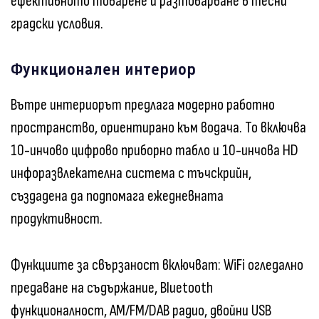
ефективното товарене и разтоварване в тесни
градски условия.
Функционален интериор
Вътре интериорът предлага модерно работно
пространство, ориентирано към водача. То включва
10-инчово цифрово приборно табло и 10-инчова HD
инфоразвлекателна система с тъчскрийн,
създадена да подпомага ежедневната
продуктивност.
Функциите за свързаност включват: WiFi огледално
предаване на съдържание, Bluetooth
функционалност, AM/FM/DAB радио, двойни USB