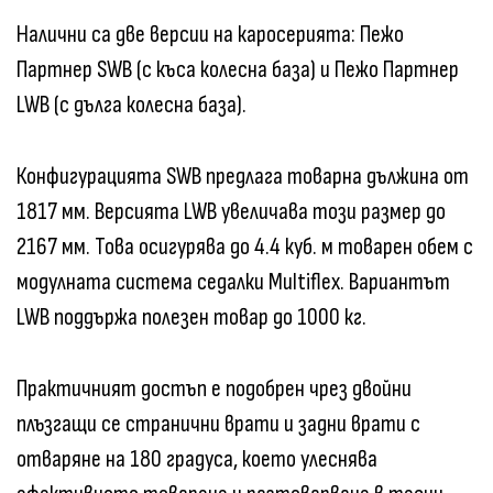
Налични са две версии на каросерията: Пежо
Партнер SWB (с къса колесна база) и Пежо Партнер
LWB (с дълга колесна база).
Конфигурацията SWB предлага товарна дължина от
1817 мм. Версията LWB увеличава този размер до
2167 мм. Това осигурява до 4.4 куб. м товарен обем с
модулната система седалки Multiflex. Вариантът
LWB поддържа полезен товар до 1000 кг.
Практичният достъп е подобрен чрез двойни
плъзгащи се странични врати и задни врати с
отваряне на 180 градуса, което улеснява