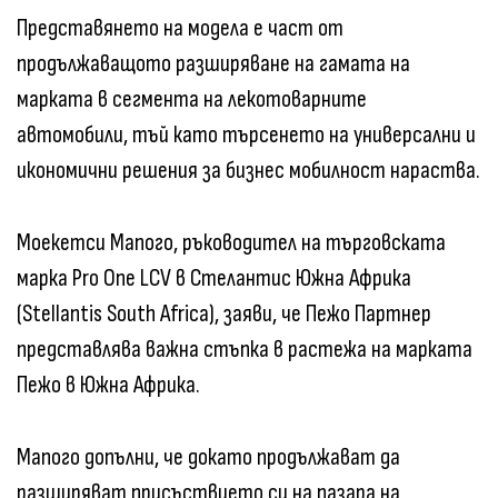
Представянето на модела е част от
продължаващото разширяване на гамата на
марката в сегмента на лекотоварните
автомобили, тъй като търсенето на универсални и
икономични решения за бизнес мобилност нараства.
Моекетси Мапого, ръководител на търговската
марка Pro One LCV в Стелантис Южна Африка
(Stellantis South Africa), заяви, че Пежо Партнер
представлява важна стъпка в растежа на марката
Пежо в Южна Африка.
Мапого допълни, че докато продължават да
разширяват присъствието си на пазара на