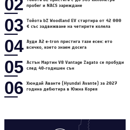
02
пробег и NACS зареждане
03
Тойота bZ Woodland EV стартира от 42 000
€ със задвижване на четирите колела
04
Ауди A2 e-tron пристига тази есен: ето
всичко, което знаем досега
05
Астън Мартин V8 Vantage Zagato се пробуди
след 40-годишен сън
06
Хюндай Аванте (Hyundai Avante) за 2027
година дебютира в Южна Корея