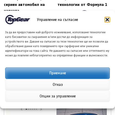
сериен автомобил на
технологии от Формула 1
марката
→
Управление на съгласие
←
За да ви предоставим най-доброто изживяване, използваме технологии
като бисквитки за съхранение и/или достъп до информация за
устройството ви. Даване на съгласие за тези технологии ще ни позволи да
ПОДОБНИ ПУБЛИКАЦИИ
обработваме данни като поведението при сърфиране или уникални
идентификатори на това сайта. Не даването на съгласие или оттеглянето му
може да повлияе неблагоприятно на определени функции и възможности.
Приемане
Форд планира
Тойота Hilux: По-добра
Отказ
достъпен кросоувър и
ли е от всякога?
четириврат Mustang
Опции за управление