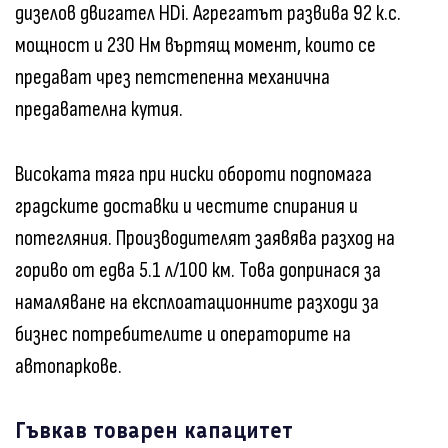
дизелов двигател HDi. Агрегатът развива 92 к.с.
мощност и 230 Нм въртящ момент, които се
предават чрез петстепенна механична
предавателна кутия.
Високата тяга при ниски обороти подпомага
градските доставки и честите спирания и
потегляния. Производителят заявява разход на
гориво от едва 5.1 л/100 км. Това допринася за
намаляване на експлоатационните разходи за
бизнес потребителите и операторите на
автопаркове.
Гъвкав товарен капацитет