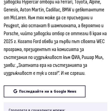
заводски Hypercar отбори на Ferrari, Toyota, Alpine,
Genesis, Aston Martin, Cadillac, BMW и дебютантите
от McLaren. Към тях може да се присъедини и
Peugeot, ако останат в шампионата, а вероятно и
Porsche, чийто заводски отбор се оттегли в края на
2025 г. Когато Ford обяви за първи път своята WEC
програма, президентът на комисията за
състезания по издръжливост към ФИА, Ришар Мил,
заяви: „Златната ера на състезанията за
издръжливост е тук и сега!“. И не сгреши.
Последвайте ни в Google News
Споделете в социалните мрежи: