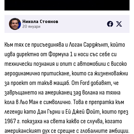
Никола Стоянов
20 януари
Към тях се присъединява и Логан Сарджънт, който
идва директно от Формула 1 и носи със себе си
технически познания и опит с автомобили с високо
аеродинамично притискане, които са жизненоважни
за проект от такъв мащаб. От Ford добавят, че
завръщането на американец зад волана на тяхна
кола в Льо Ман е символично. Това е препратка към
легенди като Дан Гърни и Ей Джей Фойт, които през
1967 г. показаха на света какво се случва, когато
американският дух се срещне с глобалните амбиции.