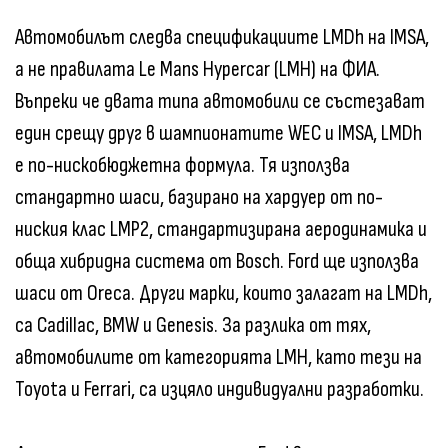
Автомобилът следва спецификациите LMDh на IMSA,
а не правилата Le Mans Hypercar (LMH) на ФИА.
Въпреки че двата типа автомобили се състезават
един срещу друг в шампионатите WEC и IMSA, LMDh
е по-нискобюджетна формула. Тя използва
стандартно шаси, базирано на хардуер от по-
ниския клас LMP2, стандартизирана аеродинамика и
обща хибридна система от Bosch. Ford ще използва
шаси от Oreca. Други марки, които залагат на LMDh,
са Cadillac, BMW и Genesis. За разлика от тях,
автомобилите от категорията LMH, като тези на
Toyota и Ferrari, са изцяло индивидуални разработки.