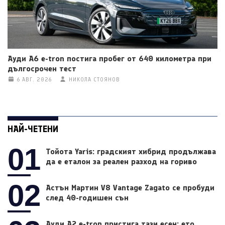
Ауди A6 e-tron постига пробег от 640 километра при
дългосрочен тест
6 АВГ. 2026
НИКОЛА СТОЯНОВ
НАЙ-ЧЕТЕНИ
01
Тойота Yaris: градският хибрид продължава
да е еталон за реален разход на гориво
02
Астън Мартин V8 Vantage Zagato се пробуди
след 40-годишен сън
Ауди A2 e-tron пристига тази есен: ето