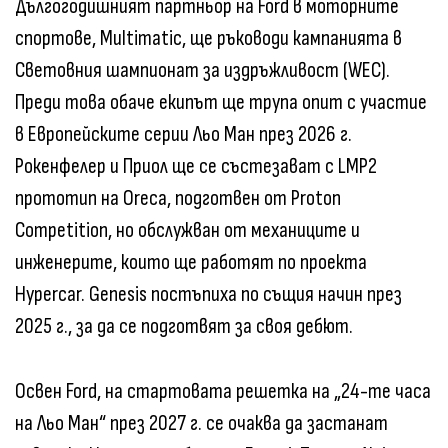
Дългогодишният партньор на Ford в моторните
спортове, Multimatic, ще ръководи кампанията в
Световния шампионат за издръжливост (WEC).
Преди това обаче екипът ще трупа опит с участие
в Европейските серии Льо Ман през 2026 г.
Рокенфелер и Приол ще се състезават с LMP2
прототип на Oreca, подготвен от Proton
Competition, но обслужван от механиците и
инженерите, които ще работят по проекта
Hypercar. Genesis постъпиха по същия начин през
2025 г., за да се подготвят за своя дебют.
Освен Ford, на стартовата решетка на „24-те часа
на Льо Ман“ през 2027 г. се очаква да застанат