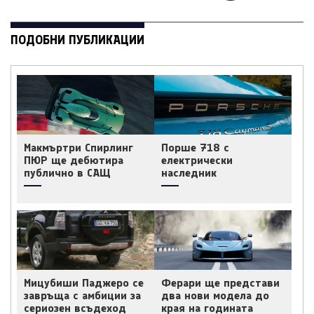
ПОДОБНИ ПУБЛИКАЦИИ
Макмъртри Спирлинг
Порше 718 с
ПЮР ще дебютира
електрически
публично в САЩ
наследник
Мицубиши Паджеро се
Ферари ще представи
завръща с амбиции за
два нови модела до
сериозен всъдеход
края на годината