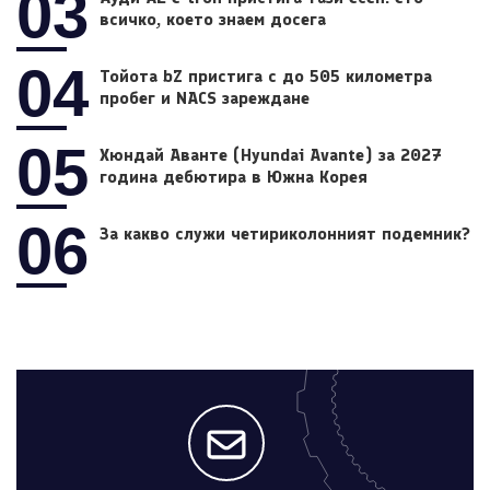
03
всичко, което знаем досега
04
Тойота bZ пристига с до 505 километра
пробег и NACS зареждане
05
Хюндай Аванте (Hyundai Avante) за 2027
година дебютира в Южна Корея
06
За какво служи четириколонният подемник?