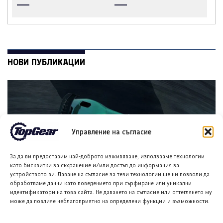
НОВИ ПУБЛИКАЦИИ
Управление на съгласие
За да ви предоставим най-доброто изживяване, използваме технологии
като бисквитки за съхранение и/или достъп до информация за
устройството ви. Даване на съгласие за тези технологии ще ни позволи да
Макмъртри Спирлинг ПЮР ще дебютира публично в
обработваме данни като поведението при сърфиране или уникални
САЩ
идентификатори на това сайта. Не даването на съгласие или оттеглянето му
6 АВГ. 2026
ГЛОРИЯ ПЪРВАНОВА
може да повлияе неблагоприятно на определени функции и възможности.