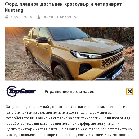
Форд планира достъпен кросоувър и четириврат
Mustang
8 АВГ. 2026
ГЛОРИЯ ПЪРВАНОВА
Тойота Hilux: По-добра ли е от всякога?
Управление на съгласие
8 АВГ. 2026
НИКОЛА СТОЯНОВ
За да ви предоставим най-доброто изживяване, използваме технологии
като бисквитки за съхранение и/или достъп до информация за
устройството ви. Даване на съгласие за тези технологии ще ни позволи да
обработваме данни като поведението при сърфиране или уникални
идентификатори на това сайта. Не даването на съгласие или оттеглянето му
може да повлияе неблагоприятно на определени функции и възможности.