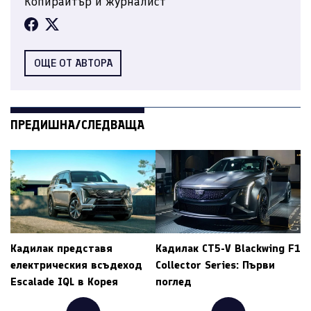
Копирайтър и журналист
ОЩЕ ОТ АВТОРА
ПРЕДИШНА/СЛЕДВАЩА
Кадилак представя
Кадилак CT5-V Blackwing F1
електрическия всъдеход
Collector Series: Първи
Escalade IQL в Корея
поглед