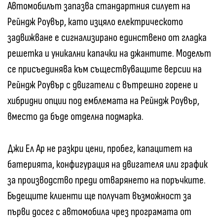
Автомобилът запазва стандартния силует на
Рейндж Роувър, като изцяло електрическото
задвижване е сигнализирано единствено от гладка
решетка и уникални капачки на джантите. Моделът
се присъединява към съществуващите версии на
Рейндж Роувър с двигатели с вътрешно горене и
хибридни опции под емблемата на Рейндж Роувър,
вместо да бъде отделна подмарка.
Джи Ел Ар не разкри цени, пробег, капацитет на
батерията, конфигурация на двигателя или график
за производство преди отварянето на поръчките.
Бъдещите клиенти ще получат възможност за
първи досег с автомобила чрез програмата от