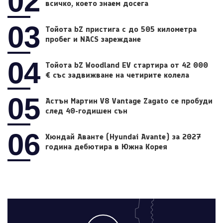
02
всичко, което знаем досега
03
Тойота bZ пристига с до 505 километра
пробег и NACS зареждане
04
Тойота bZ Woodland EV стартира от 42 000
€ със задвижване на четирите колела
05
Астън Мартин V8 Vantage Zagato се пробуди
след 40-годишен сън
06
Хюндай Аванте (Hyundai Avante) за 2027
година дебютира в Южна Корея