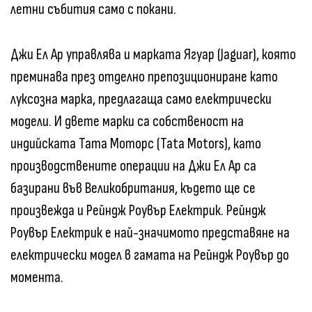
летни събития само с покани.
Джи Ел Ар управлява и марката Ягуар (Jaguar), която
преминава през отделно препозициониране като
луксозна марка, предлагаща само електрически
модели. И двете марки са собственост на
индийската Тата Моторс (Tata Motors), като
производствените операции на Джи Ел Ар са
базирани във Великобритания, където ще се
произвежда и Рейндж Роувър Електрик. Рейндж
Роувър Електрик е най-значимото представяне на
електрически модел в гамата на Рейндж Роувър до
момента.