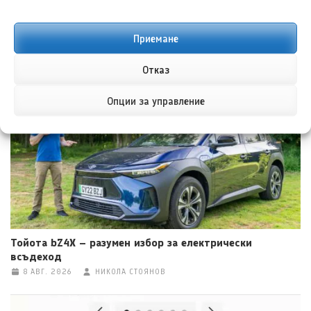
Приемане
Хенеси Максимус: Пикап, по-бърз от Ферари F40
Отказ
8 АВГ. 2026
ТЕОДОРА ИЛИЕВА
Опции за управление
Тойота bZ4X – разумен избор за електрически
всъдеход
8 АВГ. 2026
НИКОЛА СТОЯНОВ