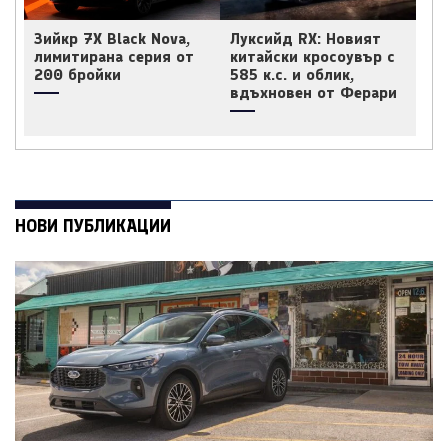
Зийкр 7X Black Nova,
Луксийд RX: Новият
лимитирана серия от
китайски кросоувър с
200 бройки
585 к.с. и облик,
вдъхновен от Ферари
НОВИ ПУБЛИКАЦИИ