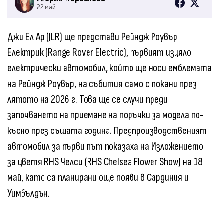
22 май
Джи Ел Ар (JLR) ще представи Рейндж Роувър
Електрик (Range Rover Electric), първият изцяло
електрически автомобил, който ще носи емблемата
на Рейндж Роувър, на събития само с покани през
лятото на 2026 г. Това ще се случи преди
започването на приемане на поръчки за модела по-
късно през същата година. Предпроизводственият
автомобил за първи път показаха на Изложението
за цветя RHS Челси (RHS Chelsea Flower Show) на 18
май, като са планирани още появи в Сардиния и
Уимбълдън.