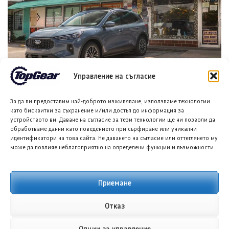
Управление на съгласие
Форд планира достъпен кросоувър и четириврат
Mustang
За да ви предоставим най-доброто изживяване, използваме технологии
8 АВГ. 2026
ГЛОРИЯ ПЪРВАНОВА
като бисквитки за съхранение и/или достъп до информация за
устройството ви. Даване на съгласие за тези технологии ще ни позволи да
обработваме данни като поведението при сърфиране или уникални
идентификатори на това сайта. Не даването на съгласие или оттеглянето му
може да повлияе неблагоприятно на определени функции и възможности.
Приемане
Отказ
Тойота Hilux: По-добра ли е от всякога?
Опции за управление