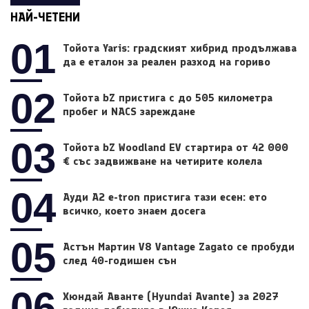
НАЙ-ЧЕТЕНИ
01
Тойота Yaris: градският хибрид продължава
да е еталон за реален разход на гориво
02
Тойота bZ пристига с до 505 километра
пробег и NACS зареждане
03
Тойота bZ Woodland EV стартира от 42 000
€ със задвижване на четирите колела
04
Ауди A2 e-tron пристига тази есен: ето
всичко, което знаем досега
05
Астън Мартин V8 Vantage Zagato се пробуди
след 40-годишен сън
06
Хюндай Аванте (Hyundai Avante) за 2027