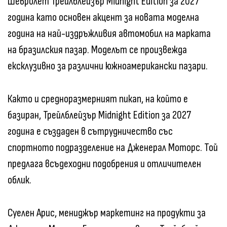
Шевролет Трейлблейзър Midnight Edition за 2027
година като основен акцент за новата моделна
година на най-издръжливия автомобил на марката
на бразилския пазар. Моделът се произвежда
ексклузивно за различни южноамерикански пазари.
Както и средноразмерният пикап, на който е
базиран, Трейлблейзър Midnight Edition за 2027
година е създаден в сътрудничество със
спортното подразделение на Дженерал Моторс. Той
предлага всъдеходни подобрения и отличителен
облик.
Суелен Арис, мениджър маркетинг на продукти за