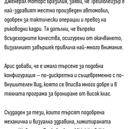
Дженерал Моторс Бразилия, заяви, че Трейлблейзър е
най-здравият местно произведен автомобил,
одобрен за тактически операции и превоз на
ръководни кадри. Тя допълни, че въпреки
всъдеходните качества, осигурени от окачването,
визуалният завършек привлича най-много внимание.
Арис добави, че е имало търсене за подобна
конфигурация – по-дискретна и същевременно с по-
внушителен вид, която се вписва много добре и в
тяхната програма за брониране от висок клас.
Създаден за тези, които търсят подобрена
механична и визуална здравина, лимитираната