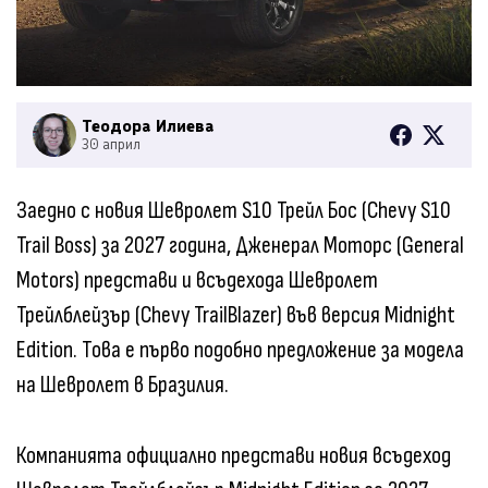
Теодора Илиева
30 април
Заедно с новия Шевролет S10 Трейл Бос (Chevy S10
Trail Boss) за 2027 година, Дженерал Моторс (General
Motors) представи и всъдехода Шевролет
Трейлблейзър (Chevy TrailBlazer) във версия Midnight
Edition. Това е първо подобно предложение за модела
на Шевролет в Бразилия.
Компанията официално представи новия всъдеход