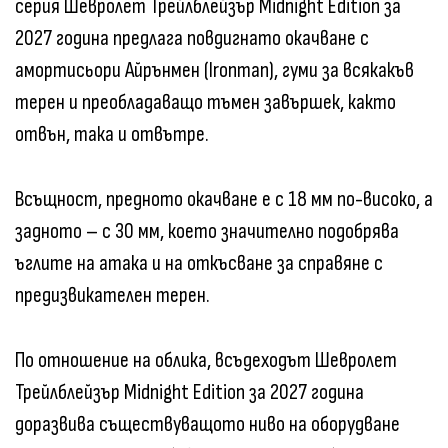
серия Шевролет Трейлблейзър Midnight Edition за
2027 година предлага повдигнато окачване с
амортисьори Айрънмен (Ironman), гуми за всякакъв
терен и преобладаващо тъмен завършек, както
отвън, така и отвътре.
Всъщност, предното окачване е с 18 мм по-високо, а
задното – с 30 мм, което значително подобрява
ъглите на атака и на откъсване за справяне с
предизвикателен терен.
По отношение на облика, всъдеходът Шевролет
Трейлблейзър Midnight Edition за 2027 година
доразвива съществуващото ниво на оборудване