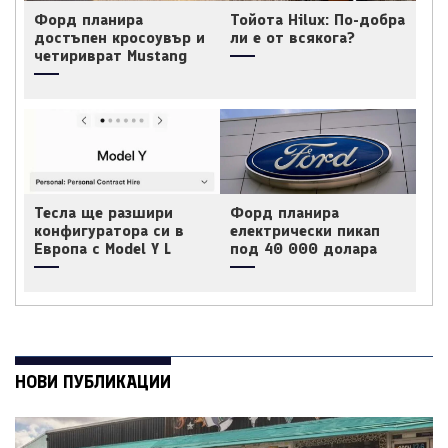
Форд планира
Тойота Hilux: По-добра
достъпен кросоувър и
ли е от всякога?
четириврат Mustang
Тесла ще разшири
Форд планира
конфигуратора си в
електрически пикап
Европа с Model Y L
под 40 000 долара
НОВИ ПУБЛИКАЦИИ