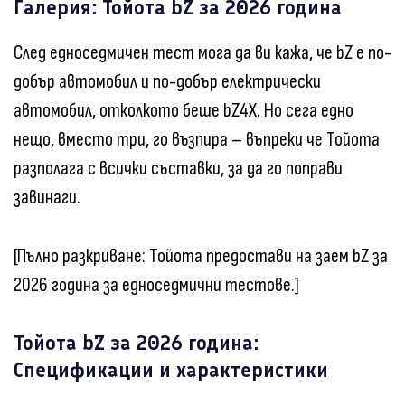
Галерия: Тойота bZ за 2026 година
След едноседмичен тест мога да ви кажа, че bZ е по-
добър автомобил и по-добър електрически
автомобил, отколкото беше bZ4X. Но сега едно
нещо, вместо три, го възпира – въпреки че Тойота
разполага с всички съставки, за да го поправи
завинаги.
[Пълно разкриване: Тойота предостави на заем bZ за
2026 година за едноседмични тестове.]
Тойота bZ за 2026 година:
Спецификации и характеристики