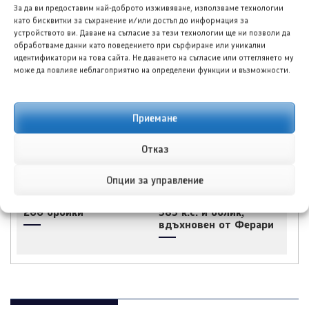
За да ви предоставим най-доброто изживяване, използваме технологии
Тойота bZ4X – разумен
Хюндай Палисад
като бисквитки за съхранение и/или достъп до информация за
избор за електрически
(Palisade) за 2026
устройството ви. Даване на съгласие за тези технологии ще ни позволи да
всъдеход
година: Хибридният
обработваме данни като поведението при сърфиране или уникални
вариант решава стар
идентификатори на това сайта. Не даването на съгласие или оттеглянето му
проблем и се цели към
може да повлияе неблагоприятно на определени функции и възможности.
върха
Приемане
Отказ
Опции за управление
Зийкр 7X Black Nova,
Луксийд RX: Новият
лимитирана серия от
китайски кросоувър с
200 бройки
585 к.с. и облик,
вдъхновен от Ферари