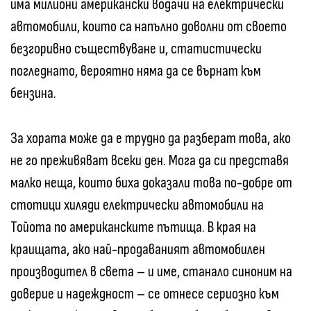
има милиони американски водачи на електрически
автомобили, които са напълно доволни от своето
безгоривно съществуване и, статистически
погледнато, вероятно няма да се върнат към
бензина.
За хората може да е трудно да разберат това, ако
не го преживяват всеки ден. Мога да си представя
малко неща, които биха доказали това по-добре от
стотици хиляди електрически автомобили на
Тойота по американските пътища. В края на
краищата, ако най-продаваният автомобилен
производител в света – и име, станало синоним на
доверие и надеждност – се отнесе сериозно към