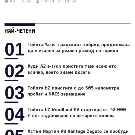
8 АВГ. 2026
ГЛОРИЯ ПЪРВАНОВА
НАЙ-ЧЕТЕНИ
01
Тойота Yaris: градският хибрид продължава
да е еталон за реален разход на гориво
02
Ауди A2 e-tron пристига тази есен: ето
всичко, което знаем досега
03
Тойота bZ пристига с до 505 километра
пробег и NACS зареждане
04
Тойота bZ Woodland EV стартира от 42 000
€ със задвижване на четирите колела
Астън Мартин V8 Vantage Zagato се пробуди