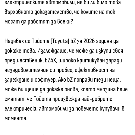
електрическите автомобили, не би ли било това
върховното доказателство, че колите на ток
могат да работят за всеки?
Надявах се Тойота (Toyota) bZ за 2026 година да
докаже това. Изглеждаше, че може да изкупи своя
предшественик, bZ4X, широко критикуван заради
незадоволителния си пробег, ефективност на
зареждане и софтуер. Ако bZ поправи тези неща,
може би щеше да докаже онова, което мнозина вече
смятат: че Тойота произвежда най-добрите
електрически автомобили за повечето купувачи в
момента.