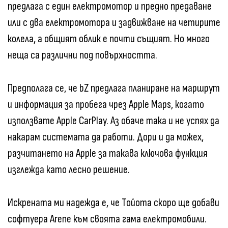
предлага с един електромотор и предно предаване
или с два електромотора и задвижване на четирите
колела, а общият облик е почти същият. Но много
неща са различни под повърхността.
Предполага се, че bZ предлага планиране на маршрут
и информация за пробега чрез Apple Maps, когато
използвате Apple CarPlay. Аз обаче така и не успях да
накарам системата да работи. Дори и да можех,
разчитането на Apple за такава ключова функция
изглежда като лесно решение.
Искрената ми надежда е, че Тойота скоро ще добави
софтуера Arene към своята гама електромобили.