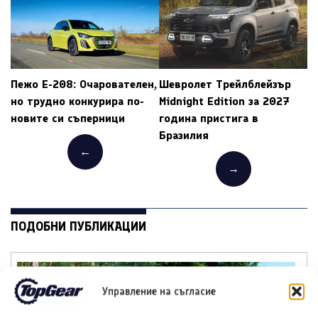
Пежо E-208: Очарователен,
Шевролет Трейлблейзър
но трудно конкурира по-
Midnight Edition за 2027
новите си съперници
година пристига в
Бразилия
←
→
ПОДОБНИ ПУБЛИКАЦИИ
Управление на съгласие