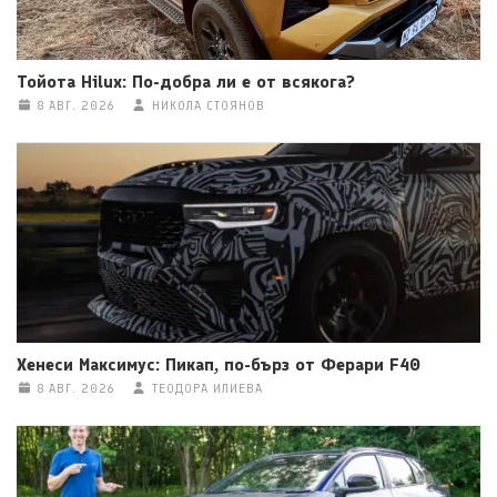
Тойота Hilux: По-добра ли е от всякога?
8 АВГ. 2026
НИКОЛА СТОЯНОВ
Хенеси Максимус: Пикап, по-бърз от Ферари F40
8 АВГ. 2026
ТЕОДОРА ИЛИЕВА