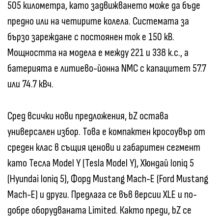
505 километра, като задвижването може да бъде
предно или на четирите колела. Системата за
бързо зареждане с постоянен ток е 150 кВ.
Мощността на модела е между 221 и 338 к.с., а
батерията е литиево-йонна NMC с капацитет 57.7
или 74.7 кВч.
Сред всички нови предложения, bZ остава
универсален избор. Това е компактен кросоувър от
среден клас в същия ценови и габаритен сегмент
като Тесла Model Y (Tesla Model Y), Хюндай Ioniq 5
(Hyundai Ioniq 5), Форд Mustang Mach-E (Ford Mustang
Mach-E) и други. Предлага се във версии XLE и по-
добре оборудваната Limited. Както преди, bZ се