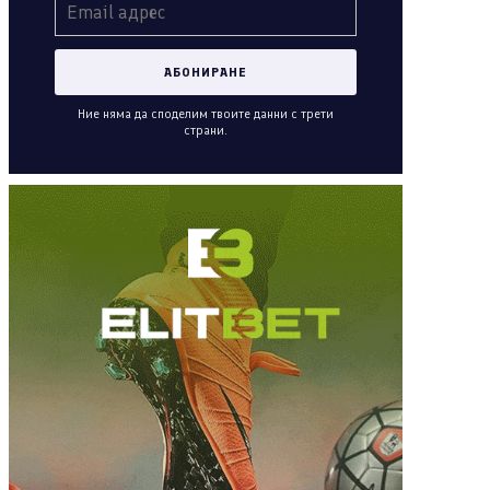
Ние няма да споделим твоите данни с трети
страни.