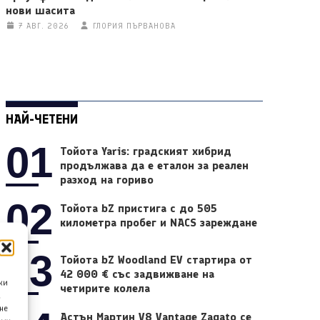
нови шасита
7 АВГ. 2026
ГЛОРИЯ ПЪРВАНОВА
НАЙ-ЧЕТЕНИ
01
Тойота Yaris: градският хибрид
продължава да е еталон за реален
разход на гориво
02
Тойота bZ пристига с до 505
километра пробег и NACS зареждане
03
Тойота bZ Woodland EV стартира от
42 000 € със задвижване на
ки
четирите колела
а
не
Астън Мартин V8 Vantage Zagato се