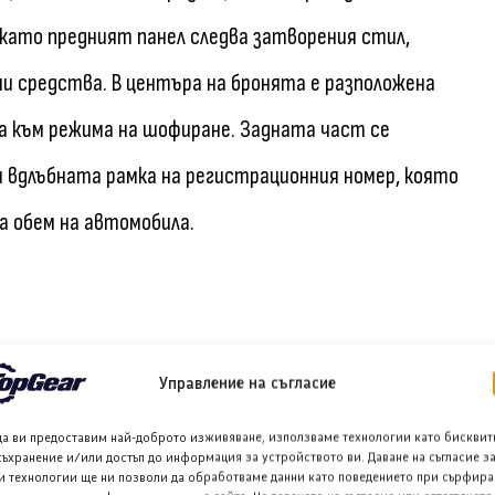
окато предният панел следва затворения стил,
и средства. В центъра на бронята е разположена
 към режима на шофиране. Задната част се
 и вдлъбната рамка на регистрационния номер, която
а обем на автомобила.
Управление на съгласие
да ви предоставим най-доброто изживяване, използваме технологии като бисквит
Facebook
съхранение и/или достъп до информация за устройството ви. Даване на съгласие з
и технологии ще ни позволи да обработваме данни като поведението при сърфира