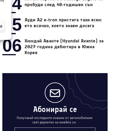
04
 му
пробуди след 40-годишен сън
05
Ауди A2 e-tron пристига тази есен:
ето всичко, което знаем досега
ие
06
Хюндай Аванте (Hyundai Avante) за
2027 година дебютира в Южна
Корея
Абонирай се
Получавай последните новини от автомобилния
свят деректно на имейла си.