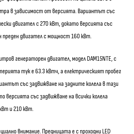
етра в зависимост от версията. Вариантът със
чески двигател с 270 кВт, докато версията със
н преден двигател с мощност 160 кВт.
литров генераторен двигател, модел DAM15NTE, с
ерията тук е 63.3 кВтч, а електрическият пробег
риантът със задвижване на задните колела в тази
то версията със задвижване на всички колела
Вт и 210 кВт.
циално внимание. Предницата е с проходни LED