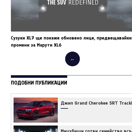
Сузуки XL7 ще покаже обновено лице, предвещавайки
промени за Марути XL6
←
ПОДОБНИ ПУБЛИКАЦИИ
Джип Grand Cherokee SRT Track
Мицубиши готви семейство всъ