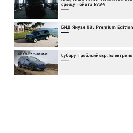
срещу Тойота RAV4
БИД Януан U8L Premium Edition
Субару Трейлсийкър: Електриче