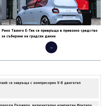
Рено Твинго Е-Тек се превръща в превозно средство
за събиране на градски данни
→
hawk се завръща с компресорен V-8 двигател
деходи Паджеро, включително компактен Монтеро