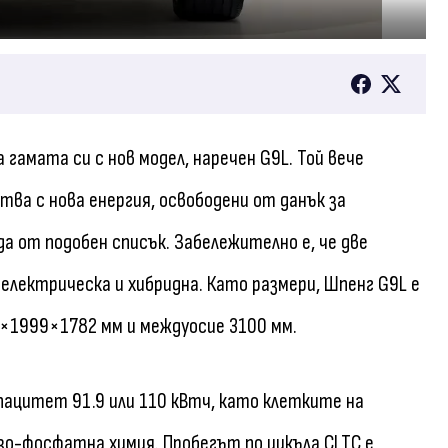
гамата си с нов модел, наречен G9L. Той вече
тва с нова енергия, освободени от данък за
а от подобен списък. Забележително е, че две
 електрическа и хибридна. Като размери, Шпенг G9L е
×1999×1782 мм и междуосие 3100 мм.
пацитет 91.9 или 110 кВтч, като клетките на
зо-фосфатна химия. Пробегът по цикъла CLTC е