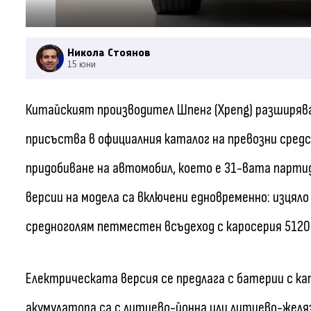
Никола Стоянов
15 юни
Китайският производител Шпенг (Xpeng) разширява 
присъства в официалния каталог на превозни средс
придобиване на автомобил, което е 31-вата партид
версии на модела са включени едновременно: изцяло
средноголям петместен всъдеход с каросерия 5120
Електрическата версия се предлага с батерии с ка
акумулатора са с литиево-йонна или литиево-желя