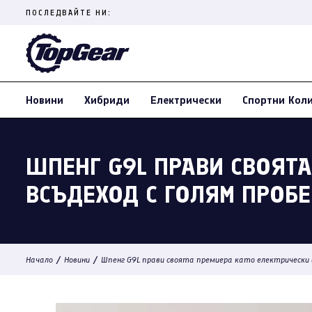
Skip
ПОСЛЕДВАЙТЕ НИ:
to
content
(Press
Enter)
Новини
Хибриди
Електрически
Спортни Кол
ШПЕНГ G9L ПРАВИ СВОЯТА
ВСЪДЕХОД С ГОЛЯМ ПРОБЕ
/
/
Начало
Новини
Шпенг G9L прави своята премиера като електрически и