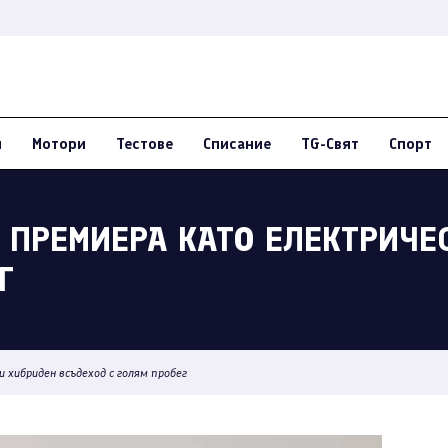
и
Мотори
Тестове
Списание
TG-Свят
Спорт
 ПРЕМИЕРА КАТО ЕЛЕКТРИЧЕ
Г
 хибриден всъдеход с голям пробег