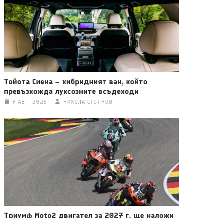
Тойота Сиена – хибридният ван, който
превъзхожда луксозните всъдеходи
7 АВГ. 2026
НИКОЛА СТОЯНОВ
Триумф Moto2 двигател за 2027 г. ще наложи