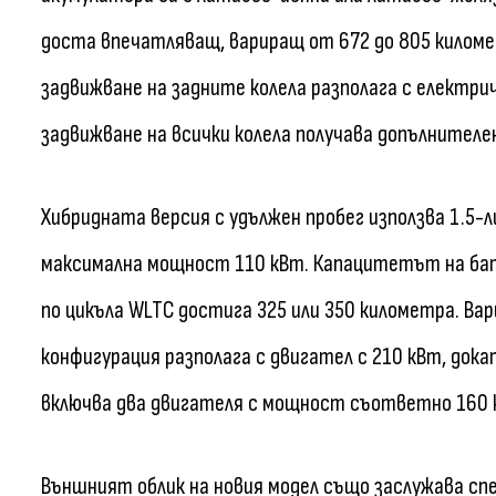
доста впечатляващ, вариращ от 672 до 805 килом
задвижване на задните колела разполага с електри
задвижване на всички колела получава допълнителе
Хибридната версия с удължен пробег използва 1.5-
максимална мощност 110 кВт. Капацитетът на бат
по цикъла WLTC достига 325 или 350 километра. Ва
конфигурация разполага с двигател с 210 кВт, дока
включва два двигателя с мощност съответно 160 к
Външният облик на новия модел също заслужава спе