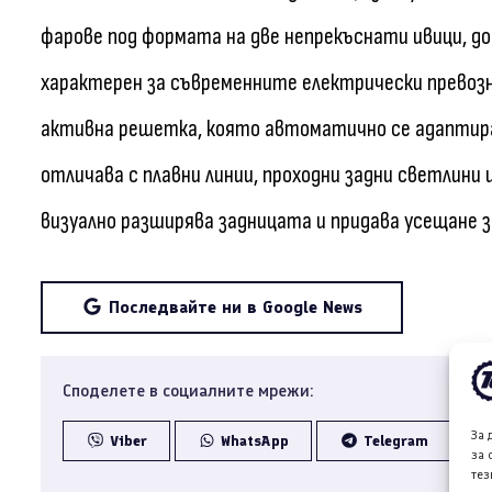
фарове под формата на две непрекъснати ивици, д
характерен за съвременните електрически превозн
активна решетка, която автоматично се адаптира
отличава с плавни линии, проходни задни светлини
визуално разширява задницата и придава усещане з
Последвайте ни в Google News
Споделете в социалните мрежи:
За 
Viber
WhatsApp
Telegram
за 
тез