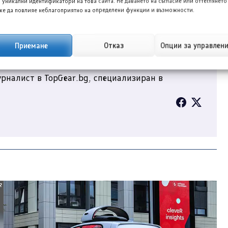
 уникални идентификатори на това сайта. Не даването на съгласие или оттеглянето
е да повлияе неблагоприятно на определени функции и възможности.
Приемане
Отказ
Опции за управлен
рналист в TopGear.bg, специализиран в