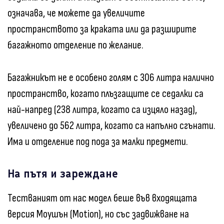
означава, че можете да увеличите
пространството за краката или да разширите
багажното отделение по желание.
Багажникът не е особено голям с 306 литра налично
пространство, когато плъзгащите се седалки са
най-напред (238 литра, когато са изцяло назад),
увеличено до 562 литра, когато са напълно сгънати.
Има и отделение под пода за малки предмети.
На пътя и зареждане
Тестваният от нас модел беше във входящата
версия Моушън (Motion), но със задвижване на