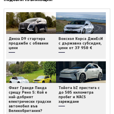
Денза D9 стартира
Воксхол Корса ДжиЕсИ
продажби с обявени
с държавна субсидия,
цени
цени от 37 950 €
Фиат Гранде Панда
Тойота bZ пристига с
срещу Рено 5: Кой е
до 505 километра
най-добрият
пробег и NACS
електрически градски
зареждане
автомобил във
Великобритания?