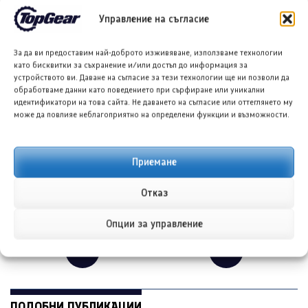
ОЩЕ ОТ АВТОРА
Управление на съгласие
За да ви предоставим най-доброто изживяване, използваме технологии
ПРЕДИШНА/СЛЕДВАЩА
като бисквитки за съхранение и/или достъп до информация за
устройството ви. Даване на съгласие за тези технологии ще ни позволи да
обработваме данни като поведението при сърфиране или уникални
идентификатори на това сайта. Не даването на съгласие или оттеглянето му
може да повлияе неблагоприятно на определени функции и възможности.
Приемане
Нов Хюндай i20 N се
Джийли EX5 Max:
Отказ
задава с хибридна
Китайският дебют, който
мощност
впечатлява
Опции за управление
←
→
ПОДОБНИ ПУБЛИКАЦИИ