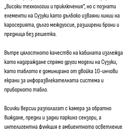
„високи технологии и приключения“, но с познати
елементи на Сузуки като дълбоко изваяни линии на
каросерията, дълго междуосие, разширени брони и
предница без решетка.
Вътре цялостното качество на кабината изглежда
като надграждане спрямо други модели на Сузуки,
като таблото е доминирано от двойка 10-инчови
екрани за инфоразвлекателната система и
приборното табло.
Всички версии разполагат с камера за обратно
виждане, предни и задни паркинг сензори, а
интелигентна функция е амбиентното осветление