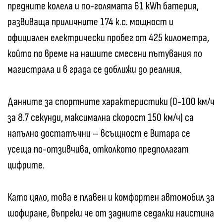
предните колела и по-голямата 61 kWh батерия,
развиваща приличните 174 к.с. мощност и
официален електрически пробег от 425 километра,
който по време на нашите смесени пътувания по
магистрала и в града се доближи до реалния.
Данните за спортните характеристики (0-100 км/ч
за 8.7 секунди, максимална скорост 150 км/ч) са
напълно достатъчни – всъщност е Витара се
усеща по-отзивчива, отколкото предполагат
цифрите.
Като цяло, това е плавен и комфортен автомобил за
шофиране, въпреки че от задните седалки наистина