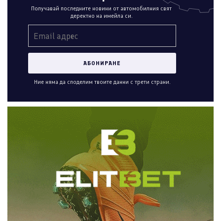
Получавай последните новини от автомобилния свят
деректно на имейла си.
Ние няма да споделим твоите данни с трети страни.