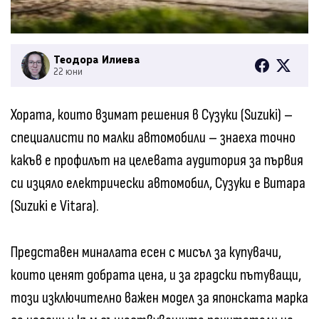
Теодора Илиева
22 юни
Хората, които взимат решения в Сузуки (Suzuki) –
специалисти по малки автомобили – знаеха точно
какъв е профилът на целевата аудитория за първия
си изцяло електрически автомобил, Сузуки е Витара
(Suzuki e Vitara).
Представен миналата есен с мисъл за купувачи,
които ценят добрата цена, и за градски пътуващи,
този изключително важен модел за японската марка