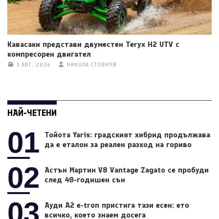
Кавасаки представи двуместен Teryx H2 UTV с
компресорен двигател
5 АВГ. 2026
НИКОЛА СТОЯНОВ
НАЙ-ЧЕТЕНИ
01
Тойота Yaris: градският хибрид продължава
да е еталон за реален разход на гориво
02
Астън Мартин V8 Vantage Zagato се пробуди
след 40-годишен сън
03
Ауди A2 e-tron пристига тази есен: ето
всичко, което знаем досега