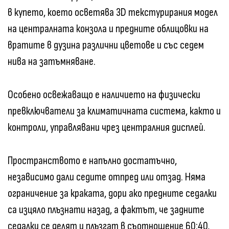
в купето, което осветява 3D текстурирания модел
на централната конзола и предните облицовки на
вратите в дузина различни цветове и със седем
нива на затъмняване.
Особено освежаващо е наличието на физически
превключватели за климатичната система, както и
контроли, управлявани чрез централния дисплей.
Пространството е напълно достатъчно,
независимо дали седите отпред или отзад. Няма
ограничение за краката, дори ако предните седалки
са изцяло плъзнати назад, а фактът, че задните
седалки се делят и плъзгат в съотношение 60:40,