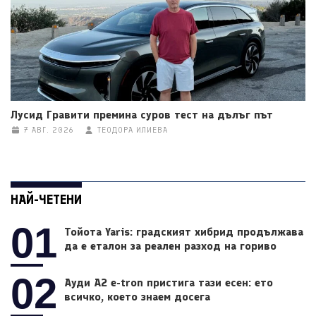
Лусид Гравити премина суров тест на дълъг път
7 АВГ. 2026
ТЕОДОРА ИЛИЕВА
НАЙ-ЧЕТЕНИ
01
Тойота Yaris: градският хибрид продължава
да е еталон за реален разход на гориво
02
Ауди A2 e-tron пристига тази есен: ето
всичко, което знаем досега