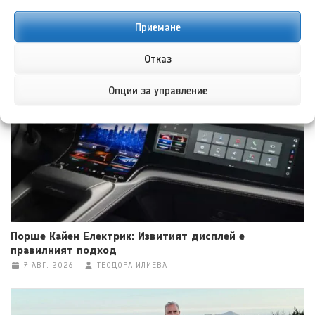
Приемане
Форд Експлорър за Китай намеква за следваща
актуализация в САЩ
Отказ
7 АВГ. 2026
НИКОЛА СТОЯНОВ
Опции за управление
Порше Кайен Електрик: Извитият дисплей е
правилният подход
7 АВГ. 2026
ТЕОДОРА ИЛИЕВА