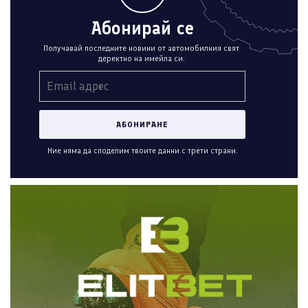
Абонирай се
Получавай последните новини от автомобилния свят
деректно на имейла си.
Ние няма да споделим твоите данни с трети страни.