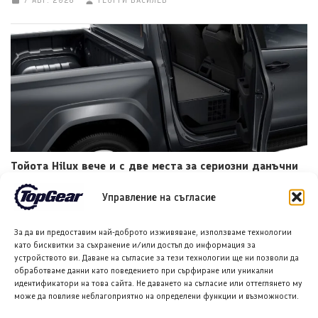
7 АВГ. 2026
ГЕОРГИ ВАСИЛЕВ
Тойота Hilux вече и с две места за сериозни данъчни
облекчения
Управление на съгласие
7 АВГ. 2026
НИКОЛА СТОЯНОВ
За да ви предоставим най-доброто изживяване, използваме технологии
като бисквитки за съхранение и/или достъп до информация за
устройството ви. Даване на съгласие за тези технологии ще ни позволи да
обработваме данни като поведението при сърфиране или уникални
идентификатори на това сайта. Не даването на съгласие или оттеглянето му
може да повлияе неблагоприятно на определени функции и възможности.