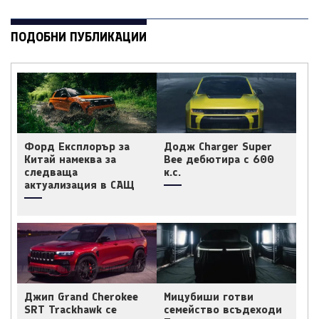
ПОДОБНИ ПУБЛИКАЦИИ
Форд Експлорър за
Додж Charger Super
Китай намеква за
Bee дебютира с 600
следваща
к.с.
актуализация в САЩ
Джип Grand Cherokee
Мицубиши готви
SRT Trackhawk се
семейство всъдеходи