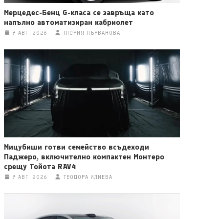
Мерцедес-Бенц G-класа се завръща като
напълно автоматизиран кабриолет
7 АВГ. 2026
ГЛОРИЯ ПЪРВАНОВА
Мицубиши готви семейство всъдеходи
Паджеро, включително компактен Монтеро
срещу Тойота RAV4
7 АВГ. 2026
ТЕОДОРА ИЛИЕВА