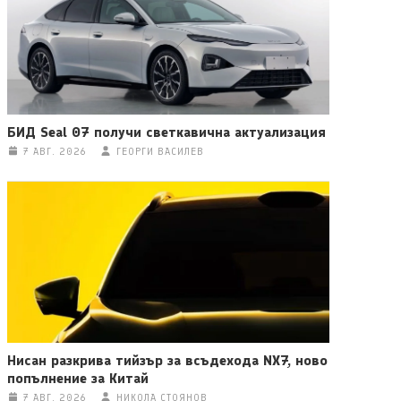
БИД Seal 07 получи светкавична актуализация
7 АВГ. 2026
ГЕОРГИ ВАСИЛЕВ
Нисан разкрива тийзър за всъдехода NX7, ново
попълнение за Китай
7 АВГ. 2026
НИКОЛА СТОЯНОВ