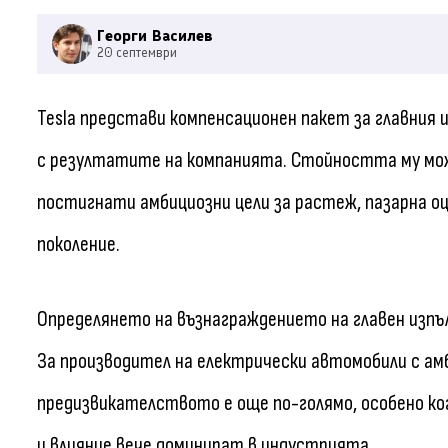
Георги Василев
20 септември
Tesla представи компенсационен пакет за главния 
с резултатите на компанията. Стойността му мож
постигнати амбициозни цели за растеж, пазарна о
поколение.
Определянето на възнаграждението на главен изпъл
За производител на електрически автомобили с амб
предизвикателството е още по-голямо, особено к
и влияние вече доминират в индустрията.