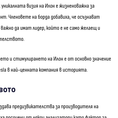
 уникалната визия на Илон е жизненоважна за
т. Членовете на борда добавиха, че осъзнават
 важно да имат лидер, който е не само желаещ и
ателството.
нето и стимулирането на Илон е от основно значение
sla в най-ценната компания в историята.
вото
здава предизвикателства за производителя на
ха посочени от някои анализатори като фактор за