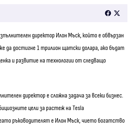
изпълнителен директор Илон Мъск, който е обвързан
е да достигне 1 трилион щатски долара, ако бъдат
ценка и развитие на технологии от следващо
нителен директор е сложна задача за всеки бизнес.
ициозните цели за растеж на Tesla
огато ръководителят е Илон Мъск, чието богатство