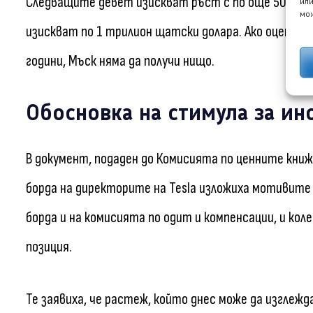
Следващите девет изискват ръст с по още 500 мил
или
мож
изискват по 1 трилион щатски долара. Ако оценката 
години, Мъск няма да получи нищо.
Обосновка на стимула за ин
В документ, подаден до Комисията по ценните книж
борда на директорите на Tesla изложиха мотивите 
борда и на комисията по одит и компенсации, и ко
позиция.
Те заявиха, че растеж, който днес може да изглежд