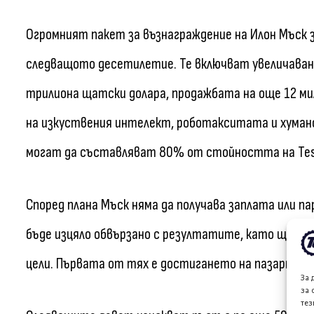
Огромният пакет за възнаграждение на Илон Мъск 
следващото десетилетие. Те включват увеличаване 
трилиона щатски долара, продажбата на още 12 ми
на изкуствения интелект, роботакситата и хуман
могат да съставляват 80% от стойността на Tes
Според плана Мъск няма да получава заплата или п
бъде изцяло обвързано с резултатите, като ще се 
цели. Първата от тях е достигането на пазарна к
За 
за 
тез