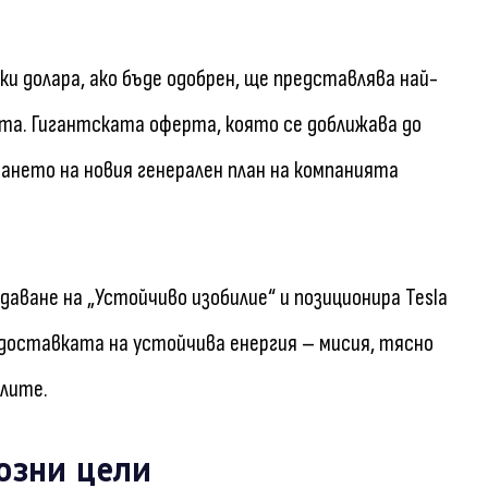
 долара, ако бъде одобрен, ще представлява най-
та. Гигантската оферта, която се доближава до
ването на новия генерален план на компанията
аване на „Устойчиво изобилие“ и позиционира Tesla
доставката на устойчива енергия – мисия, тясно
илите.
озни цели