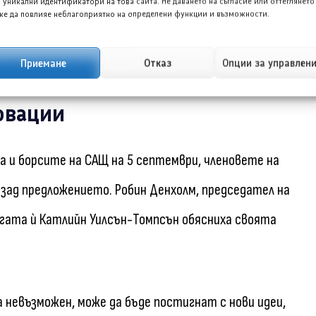
иарда щатски долара всяка, докато последните две
 уникални идентификатори на това сайта. Не даването на съгласие или оттеглянето
е да повлияе неблагоприятно на определени функции и възможности.
на Tesla не успее да се удвои в рамките на 10
Приемане
Отказ
Опции за управлен
овации
а и борсите на САЩ на 5 септември, членовете на
зад предложението. Робин Денхолм, председател на
легата ѝ Катлийн Уилсън-Томпсън обясниха своята
а невъзможен, може да бъде постигнат с нови идеи,