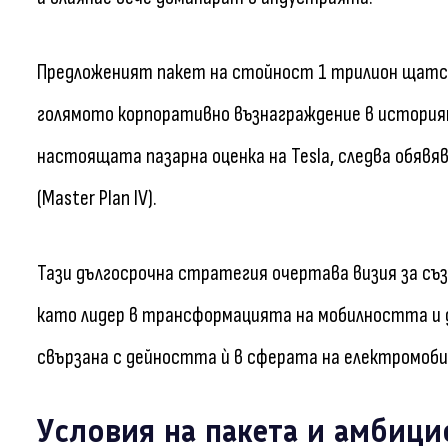
Предложеният пакет на стойност 1 трилион щатски
голямото корпоративно възнаграждение в история
настоящата пазарна оценка на Tesla, следва обявя
(Master Plan IV).
Тази дългосрочна стратегия очертава визия за създ
като лидер в трансформацията на мобилността и 
свързана с дейността ѝ в сферата на електромоб
Условия на пакета и амбици