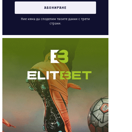
Ние няма да споделим твоите данни с трети
страни.