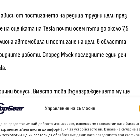
зависи от постигането на редица трудни цели през
на оценката на Tesla почти осем пъти до около 7,5
лиона автомобила и постигане на цели в областта
оидните роботи. Според Мъск последните един ден
la.
арични бонуси. Вместо това възнаграждението му ще
изплаща на 12 транша акции, свързани с 12 пазарни
Управление на съгласие
апитализация от 2 трилиона щатски долара.
да ви предоставим най-доброто изживяване, използваме технологии като бисквит
съхранение и/или достъп до информация за устройството ви. Даване на съгласие з
и технологии ще ни позволи да обработваме данни като поведението при сърфира