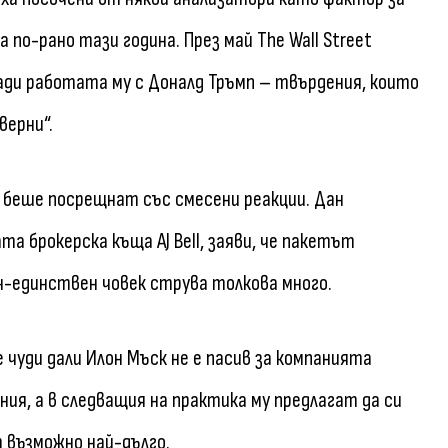
по-рано тази година. През май The Wall Street
аради работата му с Доналд Тръмп – твърдения, които
верни“.
 беше посрещнат със смесени реакции. Дан
а брокерска къща AJ Bell, заяви, че пакетът
ин-единствен човек струва толкова много.
е чуди дали Илон Мъск не е пасив за компанията
ия, а в следващия на практика му предлагат да си
т възможно най-дълго.