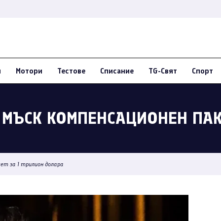
и
Мотори
Тестове
Списание
TG-Свят
Спорт
 МЪСК КОМПЕНСАЦИОНЕН ПАК
кет за 1 трилион долара