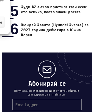
 му
05
Ауди A2 e-tron пристига тази есен:
ето всичко, което знаем досега
ие
06
Хюндай Аванте (Hyundai Avante) за
2027 година дебютира в Южна
Корея
Абонирай се
Получавай последните новини от автомобилния
свят деректно на имейла си.