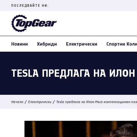
Skip
ПОСЛЕДВАЙТЕ НИ:
to
content
(Press
Enter)
Новини
Хибриди
Електрически
Спортни Кол
TESLA ПРЕДЛАГА НА ИЛОН
/
/
Начало
Електрически
Tesla предлага на Илон Мъск компенсационен па