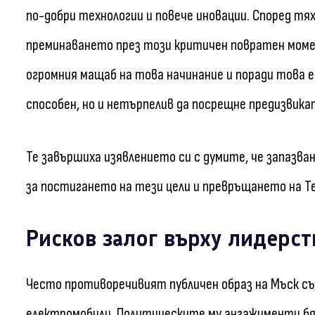
по-добри технологии и повече иновации. Според тях
преминаването през този критичен повратен момен
огромния мащаб на това начинание и поради това е
способен, но и нетърпелив да посрещне предизвик
Те завършиха изявлението си с думите, че запазва
за постигането на тези цели и превръщането на Te
Рисков залог върху лидерст
Често противоречивият публичен образ на Мъск съ
електромобили. Политическите му ангажименти бя