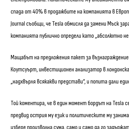
спада от 40% в продажбите на компанията в Европа 
Journal съобщи, че Tesla обмисля да замени Мъск з
компанията публично определи като „абсолютно не
Мащабът на предложения пакет за възнаграждение
Коутсуърт, инвестиционен анализатор в лондонскат
„надхвърля всякакви представи“, и попита дали ед
Той коментира, че в един момент бордът на Tesla с
предвид острия му език и политическите му заниман
избере произволна сума, само и само да го задържа