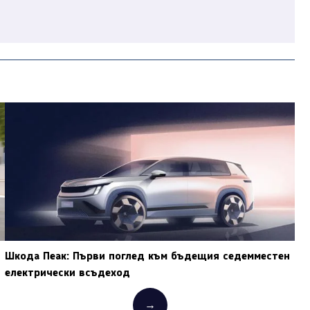
Шкода Пеак: Първи поглед към бъдещия седемместен
електрически всъдеход
→