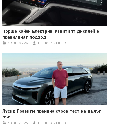
Порше Кайен Електрик: Извитият дисплей е
правилният подход
7 АВГ. 2026
ТЕОДОРА ИЛИЕВА
Лусид Гравити премина суров тест на дълъг
път
7 АВГ. 2026
ТЕОДОРА ИЛИЕВА