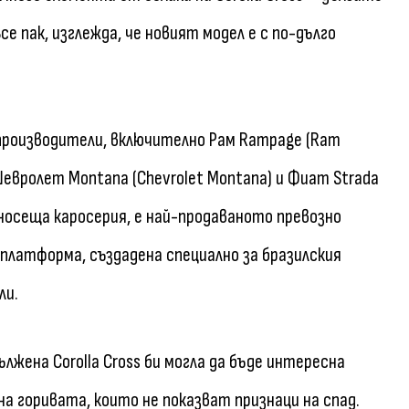
се пак, изглежда, че новият модел е с по-дълго
 производители, включително Рам Rampage (Ram
 Шевролет Montana (Chevrolet Montana) и Фиат Strada
с носеща каросерия, е най-продаваното превозно
а платформа, създадена специално за бразилския
ли.
лжена Corolla Cross би могла да бъде интересна
на горивата, които не показват признаци на спад.