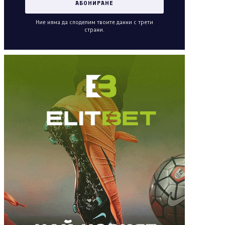
Ние няма да споделим твоите данни с трети
страни.