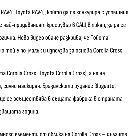
RAV4 (Toyota RAV4), който да се конкурира с успешния
не най-продаваният кросоувър в САЩ в пикап, за да се
гична. Ново видео обаче разкрива, че Тойота
 той е по-малък и използва за основа Corolla Cross.
orolla Cross (Toyota Corolla Cross), а не на
, силно маскиран. Бразилското издание Blogauto,
 ще се осъществява в същата фабрика в страната
едващата година.
ного елементи от облика на Corolla Cross – дългите