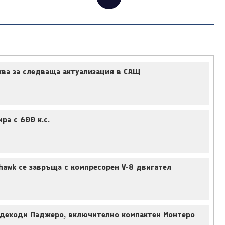
ква за следваща актуализация в САЩ
ра с 600 к.с.
hawk се завръща с компресорен V-8 двигател
деходи Паджеро, включително компактен Монтеро