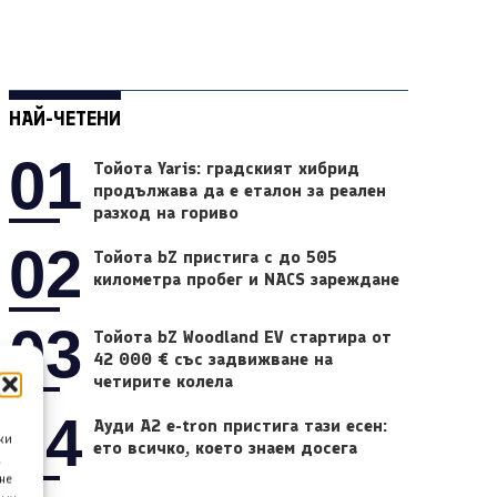
НАЙ-ЧЕТЕНИ
01
Тойота Yaris: градският хибрид
продължава да е еталон за реален
разход на гориво
02
Тойота bZ пристига с до 505
километра пробег и NACS зареждане
03
Тойота bZ Woodland EV стартира от
42 000 € със задвижване на
четирите колела
04
Ауди A2 e-tron пристига тази есен:
ки
ето всичко, което знаем досега
а
не