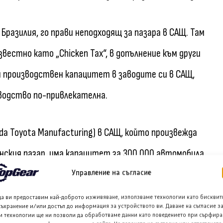
Бразилия, го прави неподходящ за пазара в САЩ. Там
звестно като „Chicken Tax“, в допълнение към други
н производствен капацитет в заводите си в САЩ,
зводство по-привлекателна.
da Toyota Manufacturing) в САЩ, който произвежда
канския пазар, има капацитет за 300 000 автомобила
оло 210 000 превозни средства, като около 100 000
Управление на съгласие
да ви предоставим най-доброто изживяване, използваме технологии като бисквит
съхранение и/или достъп до информация за устройството ви. Даване на съгласие з
и технологии ще ни позволи да обработваме данни като поведението при сърфира