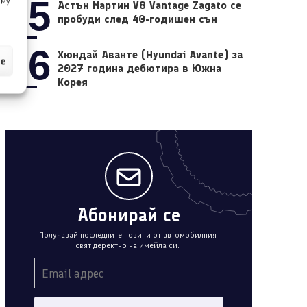
05
 му
Астън Мартин V8 Vantage Zagato се
пробуди след 40-годишен сън
06
Хюндай Аванте (Hyundai Avante) за
ие
2027 година дебютира в Южна
Корея
Абонирай се
Получавай последните новини от автомобилния
свят деректно на имейла си.