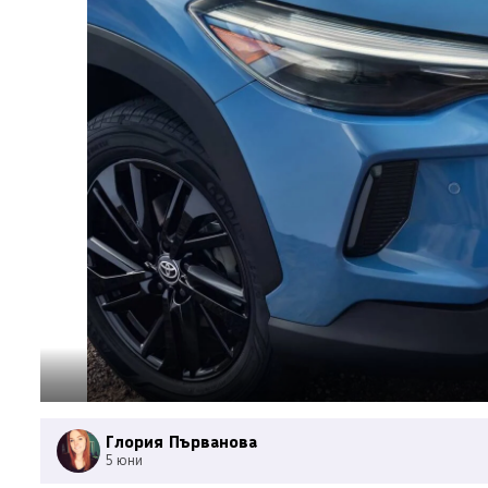
Глория Първанова
5 юни