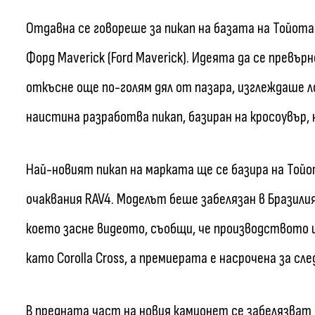
Отдавна се говореше за пикап на базата на Тойота 
Форд Maverick (Ford Maverick). Идеята да се превър
откъсне още по-голям дял от пазара, изглеждаше ло
наистина разработва пикап, базиран на кросоувър, но
Най-новият пикап на марката ще се базира на Тойота C
очаквания RAV4. Моделът беше забелязан в Бразилия
което засне видеото, съобщи, че производството
като Corolla Cross, а премиерата е насрочена за сл
В предната част на новия камионет се забелязват м