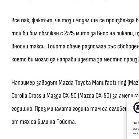
Все пак, фактът, че този модел ще се произвежда в 
той би бил обложен с 25% мито за внос на пикапи, и
вносни такси. Тойота обаче разполага със свободе
което би могло да направи идеята за местно прои
Например заводът Mazda Toyota Manufacturing (Maz
Corolla Cross и Мазда CX-50 (Mazda CX-50) за амери
годишно. През миналата година там са сглобени ок
от тях са били на Тойота.
За 
за 
тез