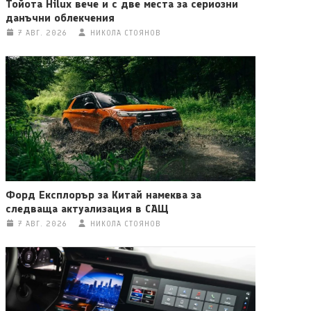
Тойота Hilux вече и с две места за сериозни
данъчни облекчения
7 АВГ. 2026
НИКОЛА СТОЯНОВ
Форд Експлорър за Китай намеква за
следваща актуализация в САЩ
7 АВГ. 2026
НИКОЛА СТОЯНОВ