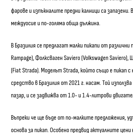
фарове и изпъкналите предни калници са запазени. В
междуосие и по-голяма обща дължина.
В Бразилия се предлагат малки пикапи от различни
Rampage), Фолксваген Saviero (Volkswagen Saviero),
(Fiat Strada). Моделът Strada, който също е пикап 
средство в Бразилия от 2021 г. насам. Той използв
пазар, и се задвижва от 1.0- и 1.4-литрови двигате
Въпреки че ще бъде от по-малките предложения, удъ
основа за пикап. Особено предвид актуалните цени 