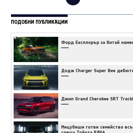
ПОДОБНИ ПУБЛИКАЦИИ
Форд Експлорър за Китай наме
Додж Charger Super Bee дебюти
Джип Grand Cherokee SRT Track
Мицубиши готви семейство всъ
срещу Тойота RAV4