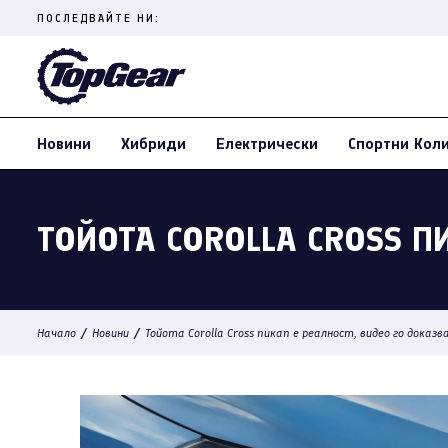
Skip
ПОСЛЕДВАЙТЕ НИ:
to
content
(Press
Enter)
Новини
Хибриди
Електрически
Спортни Кол
ТОЙОТА COROLLA CROSS П
/
/
Начало
Новини
Тойота Corolla Cross пикап е реалност, видео го доказв