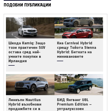
ПОДОБНИ ПУБЛИКАЦИИ
Шкода Kamiq: Защо
Киа Carnival Hybrid
този практичен SUV
срещу Тойота Sienna
остава сред най-
Hybrid: Битката на
умните покупки в
минивановете
Ирландия
Линкълн Nautilus
БИД Янгванг U8L
Hybrid възобнови
Premium Edition –
продажбите си в
ултралуксозен