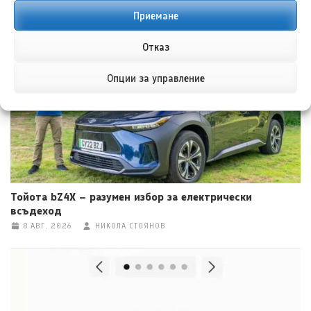
Приемане
Хенеси Максимус: Пикап, по-бърз от Ферари F40
8 АВГ. 2026
ТЕОДОРА ИЛИЕВА
Отказ
Опции за управление
Тойота bZ4X – разумен избор за електрически
всъдеход
8 АВГ. 2026
НИКОЛА СТОЯНОВ