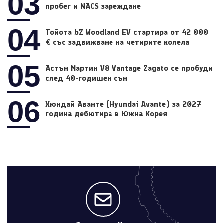
03
пробег и NACS зареждане
04
Тойота bZ Woodland EV стартира от 42 000
€ със задвижване на четирите колела
05
Астън Мартин V8 Vantage Zagato се пробуди
след 40-годишен сън
06
Хюндай Аванте (Hyundai Avante) за 2027
година дебютира в Южна Корея