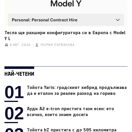
Тесла ще разшири конфигуратора си в Европа с Model
Y L
8 АВГ. 2026
ГЛОРИЯ ПЪРВАНОВА
НАЙ-ЧЕТЕНИ
01
Тойота Yaris: градският хибрид продължава
да е еталон за реален разход на гориво
02
Ауди A2 e-tron пристига тази есен: ето
всичко, което знаем досега
Тойота bZ пристига с до 505 километра