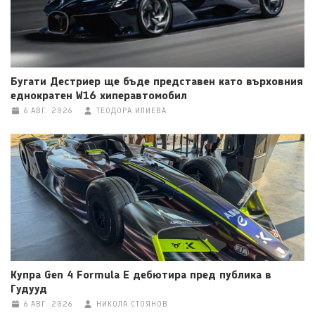
Бугати Дестриер ще бъде представен като върховния
еднократен W16 хиперавтомобил
6 АВГ. 2026
ТЕОДОРА ИЛИЕВА
Купра Gen 4 Formula E дебютира пред публика в
Гудууд
6 АВГ. 2026
НИКОЛА СТОЯНОВ