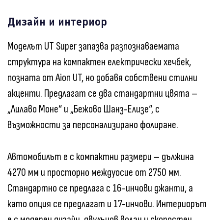
Дизайн и интериор
Моделът UT Super запазва разпознаваемата
структура на компактен електрически хечбек,
позната от Aion UT, но добавя собствени стилни
акценти. Предлагат се два стандартни цвята –
„Лилаво Моне“ и „Бежово Шанз-Елизе“, с
възможности за персонализирано фолиране.
Автомобилът е с компактни размери – дължина
4270 мм и просторно междуосие от 2750 мм.
Стандартно се предлага с 16-инчови джанти, а
като опция се предлагат и 17-инчови. Интериорът
е с модерен дизайн, двулъчов волан и скоростен