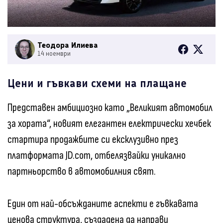
Теодора Илиева
14 ноември
Цени и гъвкави схеми на плащане
Представен амбициозно като „Великият автомобил
за хората“, новият елегантен електрически хечбек
стартира продажбите си ексклузивно през
платформата JD.com, отбелязвайки уникално
партньорство в автомобилния свят.
Един от най-обсъжданите аспекти е гъвкавата
ценова структура, създадена да направи