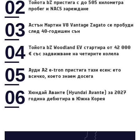
02
Тойота bZ пристига с до 505 километра
пробег и NACS зареждане
03
Астън Мартин V8 Vantage Zagato се пробуди
след 40-годишен сън
04
Тойота bZ Woodland EV стартира от 42 000
€ със задвижване на четирите колела
05
Ауди A2 e-tron пристига тази есен: ето
всичко, което знаем досега
06
Хюндай Аванте (Hyundai Avante) за 2027
година дебютира в Южна Корея