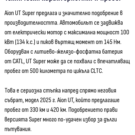
Aion UT Super предлага и значително подобрение в
производителността. Автомобилът се задвижва
от електрически мотор с максимална мощност 100
кВт (134 к.с.) и пиков въртящ момент от 145 Нм.
Оборудван с литиево-желязо-фосфатна батерия
от CATL, UT Super може да се похвали с впечатляващ
пробег от 500 километра по цикъла CLTC.
Това е сериозна стъпка напред спрямо неговия
събрат, модел 2025 г. Aion UT, който предлагаше
пробег от 330 км и 420 км. Подобрението прави
версията Super много по-удачен избор за дълги
пътувания.