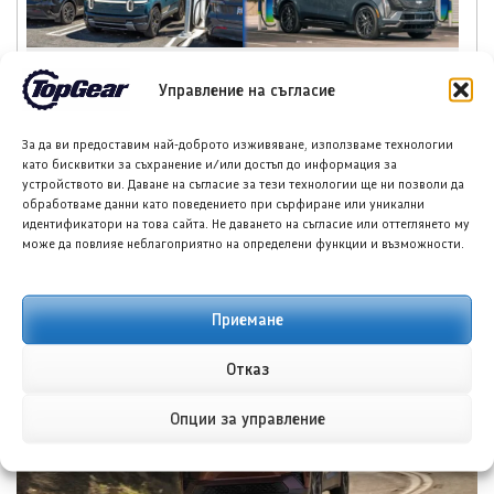
Ривиан R2 с резултати
Кадилак Ескалейд
за пробег под
АйКю прави дългите
Управление на съгласие
очакванията, но по-
пътувания с
добри от
електромобил лесни
За да ви предоставим най-доброто изживяване, използваме технологии
конкуренцията
като бисквитки за съхранение и/или достъп до информация за
устройството ви. Даване на съгласие за тези технологии ще ни позволи да
обработваме данни като поведението при сърфиране или уникални
идентификатори на това сайта. Не даването на съгласие или оттеглянето му
може да повлияе неблагоприятно на определени функции и възможности.
НОВИ ПУБЛИКАЦИИ
Приемане
Отказ
Опции за управление