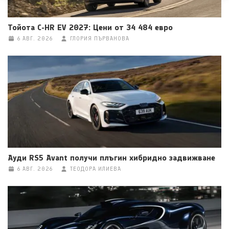
Тойота C-HR EV 2027: Цени от 34 484 евро
6 АВГ. 2026
ГЛОРИЯ ПЪРВАНОВА
Ауди RS5 Avant получи плъгин хибридно задвижване
6 АВГ. 2026
ТЕОДОРА ИЛИЕВА