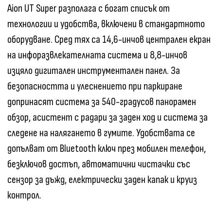
Aion UT Super разполага с богат списък от
технологии и удобства, включени в стандартното
оборудване. Сред тях са 14,6-инчов централен екран
на инфоразвлекателната система и 8,8-инчов
изцяло дигитален инструментален панел. За
безопасността и улеснението при паркиране
допринасят система за 540-градусов панорамен
обзор, асистент с радари за заден ход и система за
следене на налягането в гумите. Удобствата се
допълват от Bluetooth ключ през мобилен телефон,
безключов достъп, автоматични чистачки със
сензор за дъжд, електрически заден капак и круиз
контрол.