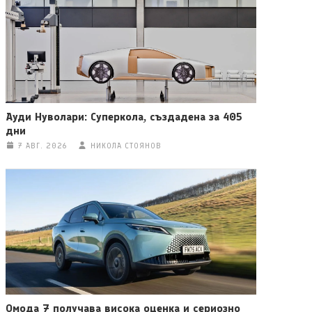
Ауди Нуволари: Суперкола, създадена за 405
дни
7 АВГ. 2026
НИКОЛА СТОЯНОВ
Омода 7 получава висока оценка и сериозно