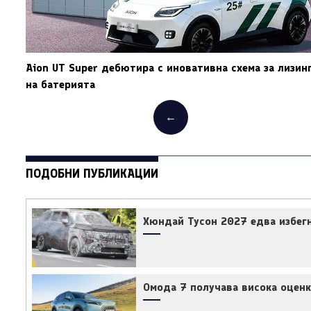
Aion UT Super дебютира с иновативна схема за лизин
на батерията
←
ПОДОБНИ ПУБЛИКАЦИИ
Хюндай Тусон 2027 едва избегн
Омода 7 получава висока оценк