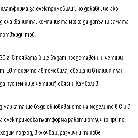
платформа за електромобили“, но добави, че ако
д очакванията, компанията може да допълни гамата
 потвърди той.
30 г. С появата ѝ ще бъдат представени и четири
ват. „От осемте автомобила, обещани в нашия план
и да пуснем още четири“, обясни Камболив.
д марката ще бъде обновяването на моделите в C и D
та електрическа платформа работи отлично при по-
бходим подход, включващ различни типове