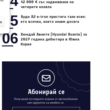
04
 му
42 000 € със задвижване на
четирите колела
05
Ауди A2 e-tron пристига тази есен:
ето всичко, което знаем досега
ие
06
Хюндай Аванте (Hyundai Avante) за
2027 година дебютира в Южна
Корея
Абонирай се
Получавай последните новини от автомобилния
свят деректно на имейла си.