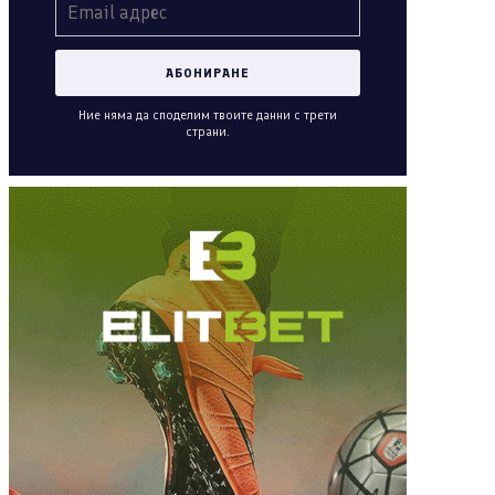
Ние няма да споделим твоите данни с трети
страни.