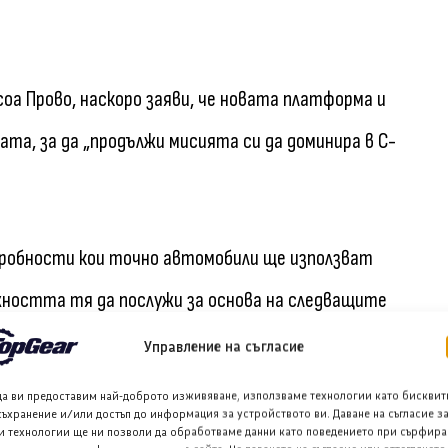
оа Прово, наскоро заяви, че новата платформа и
та, за да „продължи мисията си да доминира в C-
одробности кои точно автомобили ще използват
ността тя да послужи за основа на следващите
Управление на съгласие
да ви предоставим най-доброто изживяване, използваме технологии като бисквит
ят на принципа, при който задвижването се
съхранение и/или достъп до информация за устройството ви. Даване на съгласие з
и технологии ще ни позволи да обработваме данни като поведението при сърфира