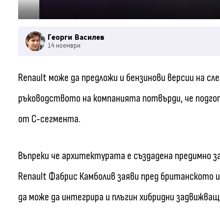
Георги Василев
14 ноември
Renault може да предложи и бензинови версии на сл
ръководството на компанията потвърди, че подго
от C-сегмента.
Въпреки че архитектурата е създадена предимно з
Renault Фабрис Камболив заяви пред британското и
да може да интегрира и плъгин хибридни задвижващ