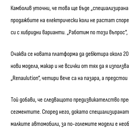
Камболив уточни, че това ще бъде „специализирана 
продажбите на електрически коли не растат споре
си с хибридни варианти. „Работим по този въпрос“,
Очаква се новата платформа да дебютира около 20
нови модела, макар и не всички от тях да я използ
„Renaulution“, четири вече са на пазара, а предсто
Той добави, че следващото предизвикателство пре
сегментите. Според него, докато специализирана
малките автомобили, за по-големите модели е нео