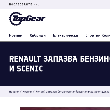
Skip
ПОСЛЕДВАЙТЕ НИ:
to
content
(Press
Enter)
Новини
Хибриди
Електрически
Спортни Кол
RENAULT ЗАПАЗВА БЕНЗИ
И SCENIC
/
/
Начало
Новини
Renault запазва бензиновите двигатели като опция за