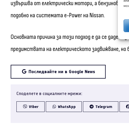
или
извършва от електрически мотори, а бензиновият
мож
подобно на системата e-Power на Nissan.
Основната причина за този подход е да се даде въ
предимствата на електрическото задвижване, но 
Последвайте ни в Google News
Споделете в социалните мрежи:
Viber
WhatsApp
Telegram