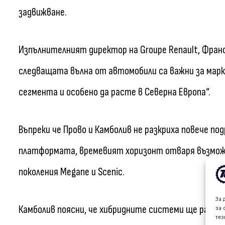
задвижване.
Изпълнителният директор на Groupe Renault, Франс
следващата вълна от автомобили са важни за марка
сегмента и особено да расте в Северна Европа“.
Въпреки че Прово и Камболив не разкриха повече п
платформата, времевият хоризонт отваря възмож
поколения Megane и Scenic.
За 
Камболив поясни, че хибридните системи ще работ
за 
тез