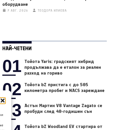
оборудване
7 АВГ. 2026
ТЕОДОРА ИЛИЕВА
НАЙ-ЧЕТЕНИ
01
Тойота Yaris: градският хибрид
продължава да е еталон за реален
разход на гориво
02
Тойота bZ пристига с до 505
километра пробег и NACS зареждане
03
Астън Мартин V8 Vantage Zagato се
пробуди след 40-годишен сън
ки
а
не
Тойота bZ Woodland EV стартира от