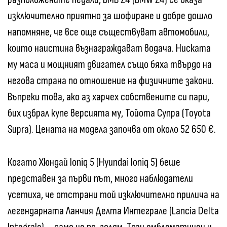
изключително приятно за шофиране и добре дошло
напомняне, че все още съществуват автомобили,
които наистина възнаграждават водача. Ниската
му маса и мощният двигател също бяха твърдо на
негова страна по отношение на физичните закони.
Въпреки това, ако аз харчех собствените си пари,
бих избрал купе версията му, Тойота Супра (Toyota
Supra). Цената на модела започва от около 52 650 €.
Когато Хюндай Ioniq 5 (Hyundai Ioniq 5) беше
представен за първи път, много наблюдатели
усетиха, че отстрани той изключително прилича на
легендарната Ланчия Делта Интеграле (Lancia Delta