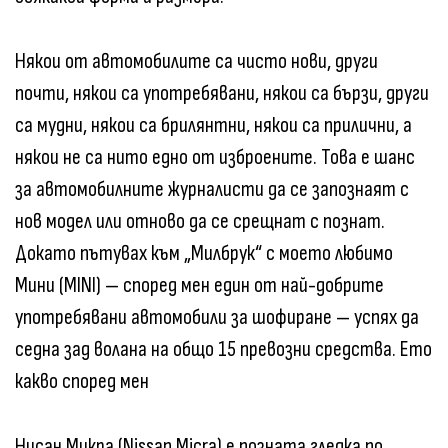
Някои от автомобилите са чисто нови, други
почти, някои са употребявани, някои са бързи, други
са мудни, някои са брилянтни, някои са прилични, а
някои не са нито едно от изброените. Това е шанс
за автомобилните журналисти да се запознаят с
нов модел или отново да се срещнат с познат.
Докато пътувах към „Милбрук“ с моето любимо
Мини (MINI) — според мен един от най-добрите
употребявани автомобили за шофиране — успях да
седна зад волана на общо 15 превозни средства. Ето
какво според мен
Нисан Микра (Nissan Micra) е позната гледка по