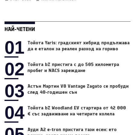
НАЙ-ЧЕТЕНИ
01
Тойота Yaris: градският хибрид продължава
да е еталон за реален разход на гориво
02
Тойота bZ пристига с до 505 километра
пробег и NACS зареждане
03
Астън Мартин V8 Vantage Zagato се пробуди
след 40-годишен сън
04
Тойота bZ Woodland EV стартира от 42 000
€ със задвижване на четирите колела
05
Ауди A2 e-tron пристига тази есен: ето