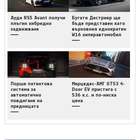
Ауди RS5 Avant получи
Бугати Дестриер ще
плъгин хибридно
бъде представен като
задвижване
върховния еднократен
W16 хиперавтомобил
Порше патентова
Мерцедес-АМГ GT53 4-
система за
Door EV пристига с
автоматично
536 к.с. и по-ниска
повдигане на
цена
предницата