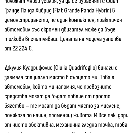
положат много усилия, за да се изравнят с Фиат
Гранде Панда Хибрид (Fiat Grande Panda Hybrid) в
демонстрирането, че един компактен, практичен
автомобил със скромен двигател може да бъде
толкова впечатляващ. Цената на модела започва
от 22 224 €.
Джулия Куадрифолио (Giulia Quadrifoglio) винаги е
заемала специално място в сърцето ми. Това е
автомобил, който ми напомня, че превозните
средства могат да бъдат повече от просто
бягство – те могат да бъдат място за мислене,
понякога по начин, променящ живота. И все пак, дори
от чисто обективна, механична гледна точка, това