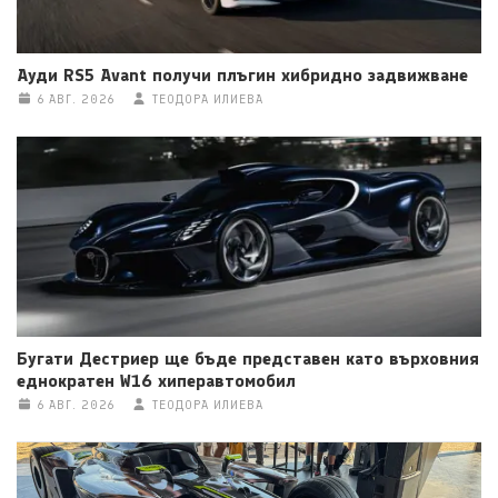
Ауди RS5 Avant получи плъгин хибридно задвижване
6 АВГ. 2026
ТЕОДОРА ИЛИЕВА
Бугати Дестриер ще бъде представен като върховния
еднократен W16 хиперавтомобил
6 АВГ. 2026
ТЕОДОРА ИЛИЕВА