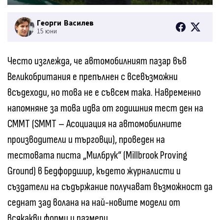
Георги Василев
15 юни
Често изглежда, че автомобилният пазар във
Великобритания е препълнен с всевъзможни
всъдеходи, но това не е съвсем така. Навременно
напомняне за това идва от годишния тест ден на
СММТ (SMMT – Асоциация на автомобилните
производители и търговци), проведен на
тестовата писта „Милбрук“ (Millbrook Proving
Ground) в Бедфордшир, където журналисти и
създатели на съдържание получават възможност да
седнат зад волана на най-новите модели от
всякакви форми и размери.