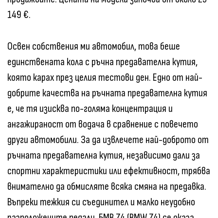
149 €.
Освен собствения ми автомобил, това беше
единствената кола с ръчна предавателна кутия,
която карах през целия тестови ден. Едно от най-
добрите качества на ръчната предавателна кутия
е, че тя изисква по-голяма концентрация и
ангажираност от водача в сравнение с повечето
други автомобили. За да извлечете най-доброто от
ръчната предавателна кутия, независимо дали за
спортни характеристики или ефективност, трябва
внимателно да обмисляте всяка смяна на предавка.
Въпреки тежкия си съединител и малко неудобно
разположените педали, БМВ Z4 (BMW Z4) се оказа