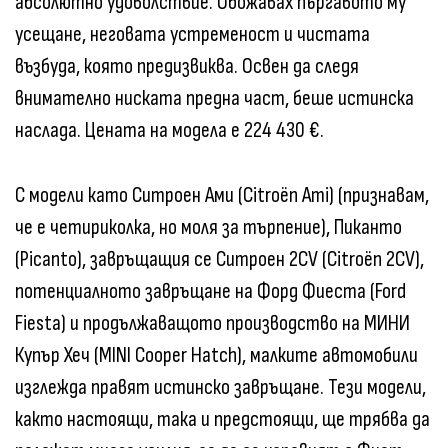
абсолютно удоволствие. Обожавах пъргавото му
усещане, неговата устременост и чистата
възбуда, която предизвиква. Освен да следя
внимателно ниската предна част, беше истинска
наслада. Цената на модела е 224 430 €.
С модели като Ситроен Ами (Citroën Ami) (признавам,
че е четириколка, но моля за търпение), Пиканто
(Picanto), завръщащия се Ситроен 2CV (Citroën 2CV),
потенциалното завръщане на Форд Фиеста (Ford
Fiesta) и продължаващото производство на МИНИ
Купър Хеч (MINI Cooper Hatch), малките автомобили
изглежда правят истинско завръщане. Тези модели,
както настоящи, така и предстоящи, ще трябва да