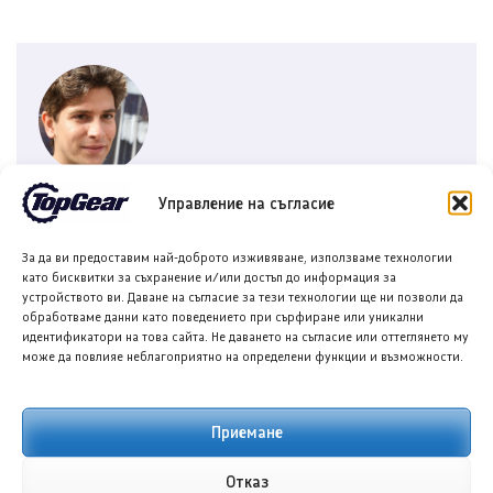
Георги Василев
Управление на съгласие
Георги Василев е автомобилен журналист в
За да ви предоставим най-доброто изживяване, използваме технологии
TopGear.bg, където ежедневно представя най-
като бисквитки за съхранение и/или достъп до информация за
новото от све...
устройството ви. Даване на съгласие за тези технологии ще ни позволи да
обработваме данни като поведението при сърфиране или уникални
идентификатори на това сайта. Не даването на съгласие или оттеглянето му
може да повлияе неблагоприятно на определени функции и възможности.
ОЩЕ ОТ АВТОРА
Приемане
Отказ
ПРЕДИШНА/СЛЕДВАЩА