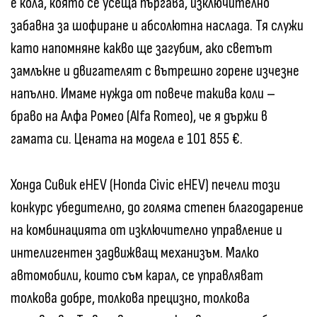
е кола, която се усеща пъргава, изключително
забавна за шофиране и абсолютна наслада. Тя служи
като напомняне какво ще загубим, ако светът
замлъкне и двигателят с вътрешно горене изчезне
напълно. Имаме нужда от повече такива коли –
браво на Алфа Ромео (Alfa Romeo), че я държи в
гамата си. Цената на модела е 101 855 €.
Хонда Сивик eHEV (Honda Civic eHEV) печели този
конкурс убедително, до голяма степен благодарение
на комбинацията от изключително управление и
интелигентен задвижващ механизъм. Малко
автомобили, които съм карал, се управляват
толкова добре, толкова прецизно, толкова