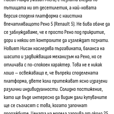
пътищата ни от десетилетия, а най-новата
версия споделя платформа с наистина
впечатляващото Рено 5 (Renault 5). Не бива обаче да
се заблуждаваме, че е просто Рено под прикритие,
дори и някои от контролите да изглеждат познати.
Новият Нисан наследява пъргавината, баланса на
шасито и задвижващия механизъм на Рено, но се
отличава с по-спокоен характер. Това не е никак
лошо – освежаващо е, че въпреки споделената
платформа, двете коли притежават ясно изразени
различни индивидуалности. Солидно постижение,
като ще бъде интересно да видим дали купувачите
ще се съгласят с това, когато започнат
продажбите. Цената на модела започва от около 25