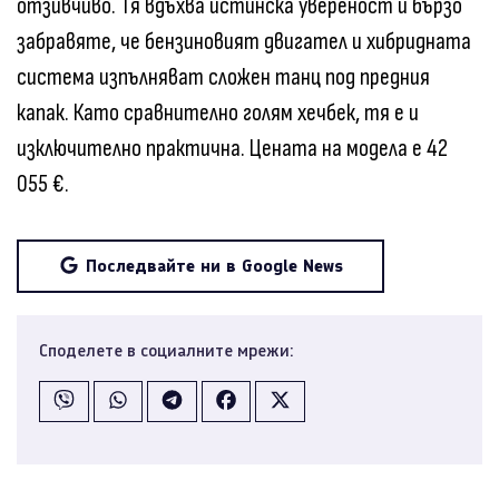
отзивчиво. Тя вдъхва истинска увереност и бързо
забравяте, че бензиновият двигател и хибридната
система изпълняват сложен танц под предния
капак. Като сравнително голям хечбек, тя е и
изключително практична. Цената на модела е 42
055 €.
Последвайте ни в Google News
Споделете в социалните мрежи: