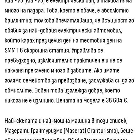
Киа PV5 (Kia PV5) е електрически ван, а такива няма
много на пазара. Това, което е обаче, е абсолютно
брилянтно; толкова впечатляващо, че всъщност го
обявих за най-добрия електрически автомобил,
който карах през целия ден на тестовия ден на
SMMT в скорошна статия. Управлява се
превъзходно, изключително практичен е и не се
накланя прекалено много в завоите. Ако имате
голямо семейство за превозване, заслужава си да го
обмислите. Освен това изглежда добре, което
никога не е излишно. Цената на модела е 38 604 €.
Най-скъпата и най-мощна машина в този списък,
Мазерати Грантуризмо (Maserati Granturismo), беше