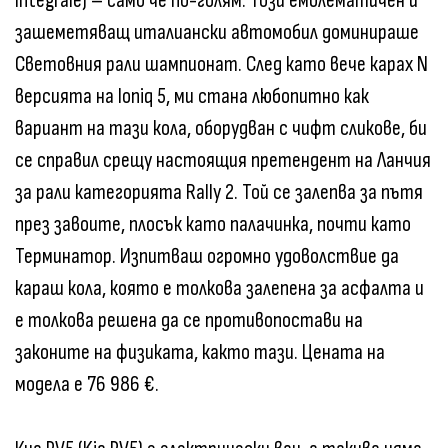
Integrale) – само че по-голям. Този емблематичен и
зашеметяващ италиански автомобил доминираше
Световния рали шампионат. След като вече карах N
версията на Ioniq 5, ми стана любопитно как
вариант на тази кола, оборудван с чифт сликове, би
се справил срещу настоящия претендент на Ланчия
за рали категорията Rally 2. Той се залепва за пътя
през завоите, плосък като палачинка, почти като
Терминатор. Изпитваш огромно удоволствие да
караш кола, която е толкова залепена за асфалта и
е толкова решена да се противопостави на
законите на физиката, както тази. Цената на
модела е 76 986 €.