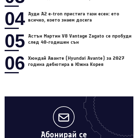
04
Ауди A2 e-tron пристига тази есен: ето
всичко, което знаем досега
05
Астън Мартин V8 Vantage Zagato се пробуди
след 40-годишен сън
06
Хюндай Аванте (Hyundai Avante) за 2027
година дебютира в Южна Корея
Абонирай се