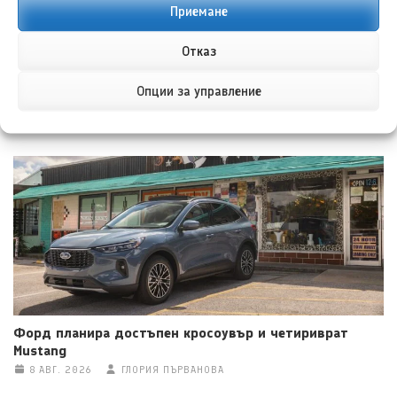
Европа с Model Y L
под 40 000 долара
Приемане
Отказ
Опции за управление
НОВИ ПУБЛИКАЦИИ
Форд планира достъпен кросоувър и четириврат
Mustang
8 АВГ. 2026
ГЛОРИЯ ПЪРВАНОВА