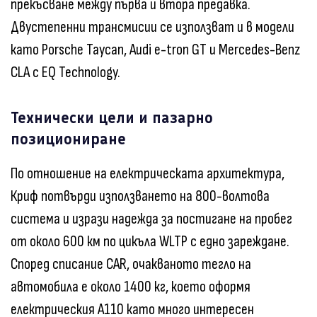
прекъсване между първа и втора предавка.
Двустепенни трансмисии се използват и в модели
като Porsche Taycan, Audi e-tron GT и Mercedes-Benz
CLA с EQ Technology.
Технически цели и пазарно
позициониране
По отношение на електрическата архитектура,
Криф потвърди използването на 800-волтова
система и изрази надежда за постигане на пробег
от около 600 км по цикъла WLTP с едно зареждане.
Според списание CAR, очакваното тегло на
автомобила е около 1400 кг, което оформя
електрическия A110 като много интересен