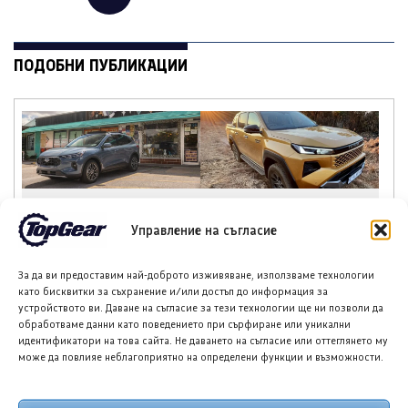
ПОДОБНИ ПУБЛИКАЦИИ
Форд планира
Тойота Hilux: По-добра
достъпен кросоувър и
ли е от всякога?
Управление на съгласие
четириврат Mustang
За да ви предоставим най-доброто изживяване, използваме технологии
като бисквитки за съхранение и/или достъп до информация за
устройството ви. Даване на съгласие за тези технологии ще ни позволи да
обработваме данни като поведението при сърфиране или уникални
идентификатори на това сайта. Не даването на съгласие или оттеглянето му
може да повлияе неблагоприятно на определени функции и възможности.
Тесла ще разшири
Форд планира
конфигуратора си в
електрически пикап