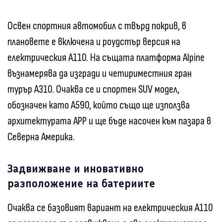
Освен спортния автомобил с твърд покрив, в
плановете е включена и роудстър версия на
електрическия A110. На същата платформа Alpine
възнамерява да изгради и четириместния гран
турър A310. Очаква се и спортен SUV модел,
обозначен като A590, който също ще използва
архитектурата APP и ще бъде насочен към пазара в
Северна Америка.
Задвижване и иновативно
разположение на батериите
Очаква се базовият вариант на електрическия A110