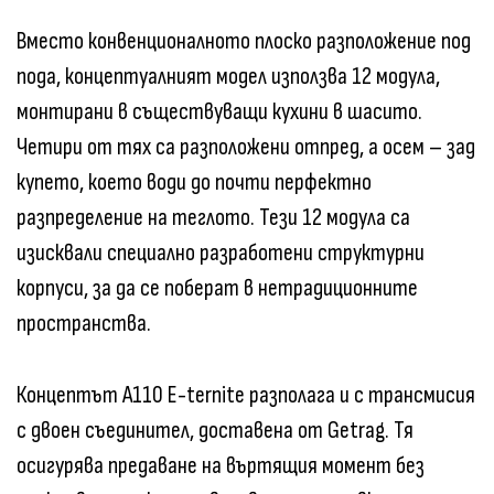
Вместо конвенционалното плоско разположение под
пода, концептуалният модел използва 12 модула,
монтирани в съществуващи кухини в шасито.
Четири от тях са разположени отпред, а осем – зад
купето, което води до почти перфектно
разпределение на теглото. Тези 12 модула са
изисквали специално разработени структурни
корпуси, за да се поберат в нетрадиционните
пространства.
Концептът A110 E-ternite разполага и с трансмисия
с двоен съединител, доставена от Getrag. Тя
осигурява предаване на въртящия момент без