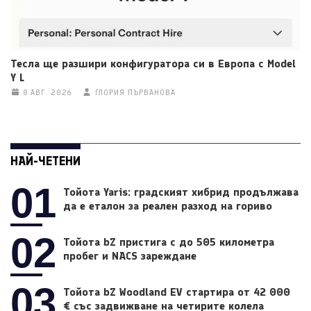
Тесла ще разшири конфигуратора си в Европа с Model
Y L
8 АВГ. 2026
ГЛОРИЯ ПЪРВАНОВА
НАЙ-ЧЕТЕНИ
01
Тойота Yaris: градският хибрид продължава
да е еталон за реален разход на гориво
02
Тойота bZ пристига с до 505 километра
пробег и NACS зареждане
03
Тойота bZ Woodland EV стартира от 42 000
€ със задвижване на четирите колела