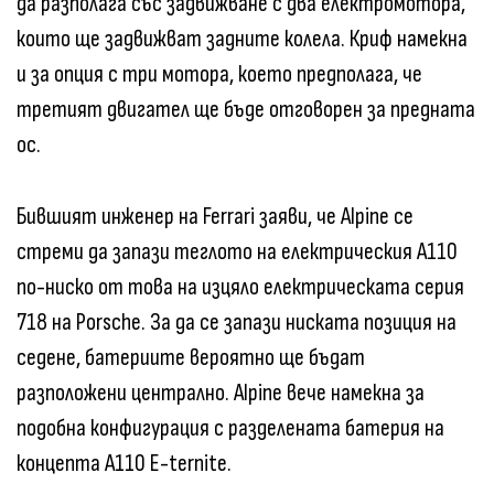
да разполага със задвижване с два електромотора,
които ще задвижват задните колела. Криф намекна
и за опция с три мотора, което предполага, че
третият двигател ще бъде отговорен за предната
ос.
Бившият инженер на Ferrari заяви, че Alpine се
стреми да запази теглото на електрическия A110
по-ниско от това на изцяло електрическата серия
718 на Porsche. За да се запази ниската позиция на
седене, батериите вероятно ще бъдат
разположени централно. Alpine вече намекна за
подобна конфигурация с разделената батерия на
концепта A110 E-ternite.