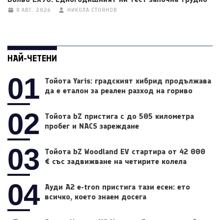
8 АВГ. 2026
НИКОЛА СТОЯНОВ
НАЙ-ЧЕТЕНИ
01
Тойота Yaris: градският хибрид продължава
да е еталон за реален разход на гориво
02
Тойота bZ пристига с до 505 километра
пробег и NACS зареждане
03
Тойота bZ Woodland EV стартира от 42 000
€ със задвижване на четирите колела
04
Ауди A2 e-tron пристига тази есен: ето
всичко, което знаем досега