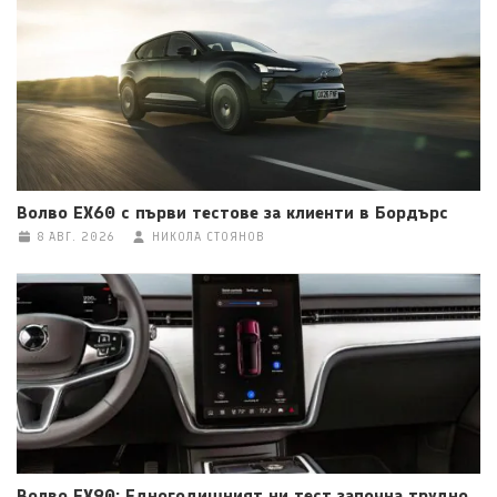
Волво EX60 с първи тестове за клиенти в Бордърс
8 АВГ. 2026
НИКОЛА СТОЯНОВ
Волво EX90: Едногодишният ни тест започна трудно