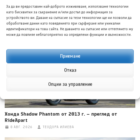
За да ви предоставим най-доброто изживяване, използваме технологии
като бисквитки за съхранение и/или достъп до информация за
устройството ви. Даване на съгласие за тези технологии ще ни позволи да
обработваме данни като поведението при сърфиране или уникални
Луксийд RX: Новият китайски кросоувър с 585 к.с. и
идентификатори на това сайта. Не даването на съгласие или оттеглянето му
облик, вдъхновен от Ферари
може да повлияе неблагоприятно на определени функции и възможности.
8 АВГ. 2026
ГЕОРГИ ВАСИЛЕВ
Приемане
Отказ
Опции за управление
Хонда Shadow Phantom от 2013 г. – преглед от
RideApart
8 АВГ. 2026
ТЕОДОРА ИЛИЕВА