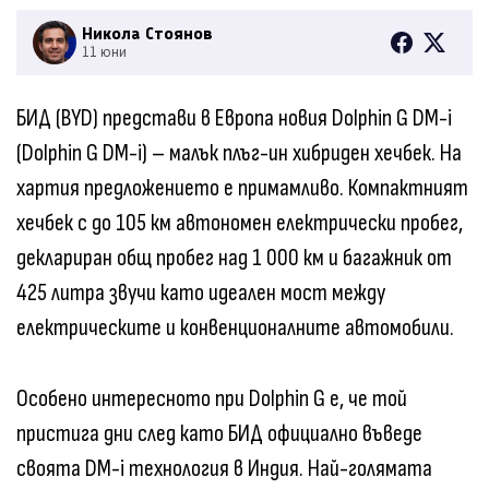
Никола Стоянов
11 юни
БИД (BYD) представи в Европа новия Dolphin G DM-i
(Dolphin G DM-i) – малък плъг-ин хибриден хечбек. На
хартия предложението е примамливо. Компактният
хечбек с до 105 км автономен електрически пробег,
деклариран общ пробег над 1 000 км и багажник от
425 литра звучи като идеален мост между
електрическите и конвенционалните автомобили.
Особено интересното при Dolphin G е, че той
пристига дни след като БИД официално въведе
своята DM-i технология в Индия. Най-голямата