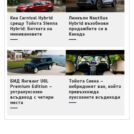
Киа Carnival Hybrid
Линкълн Nautilus
срещу Тойота Sienna
Hybrid възобнови
Hybrid: Битката на
продажбите си в
минивановете
Канада
БИД Янгванг U8L
Тойота Сиена –
Premium Edition –
хибридният ван, който
ултралуксозен
превъзхожда
всъдеход с четири
луксозните всъдеходи
места