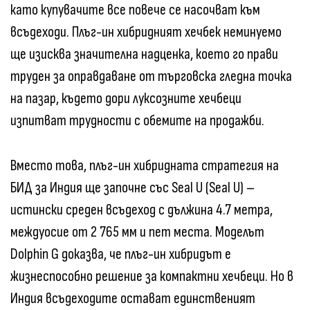
като купувачите все повече се насочват към
всъдеходи. Плъг-ин хибридният хечбек неминуемо
ще изисква значителна надценка, което го прави
труден за оправдаване от търговска гледна точка
на пазар, където дори луксозните хечбеци
изпитват трудности с обемите на продажби.
Вместо това, плъг-ин хибридната стратегия на
БИД за Индия ще започне със Seal U (Seal U) –
истински среден всъдеход с дължина 4.7 метра,
междуосие от 2 765 мм и пет места. Моделът
Dolphin G доказва, че плъг-ин хибридът е
жизнеспособно решение за компактни хечбеци. Но в
Индия всъдеходите остават единственият