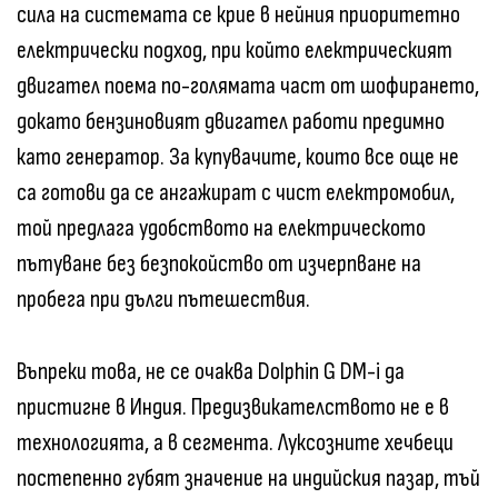
сила на системата се крие в нейния приоритетно
електрически подход, при който електрическият
двигател поема по-голямата част от шофирането,
докато бензиновият двигател работи предимно
като генератор. За купувачите, които все още не
са готови да се ангажират с чист електромобил,
той предлага удобството на електрическото
пътуване без безпокойство от изчерпване на
пробега при дълги пътешествия.
Въпреки това, не се очаква Dolphin G DM-i да
пристигне в Индия. Предизвикателството не е в
технологията, а в сегмента. Луксозните хечбеци
постепенно губят значение на индийския пазар, тъй