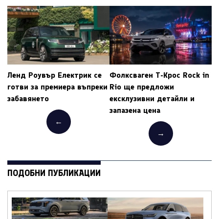
Ленд Роувър Електрик се
Фолксваген Т-Крос Rock in
готви за премиера въпреки
Rio ще предложи
забавянето
ексклузивни детайли и
запазена цена
←
→
ПОДОБНИ ПУБЛИКАЦИИ