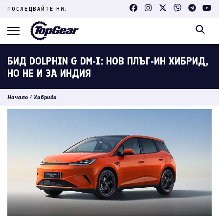
Skip
ПОСЛЕДВАЙТЕ НИ:
to
content
(Press
Enter)
БИД DOLPHIN G DM-I: НОВ ПЛЪГ-ИН ХИБРИД,
НО НЕ И ЗА ИНДИЯ
Начало
/
Хибриди