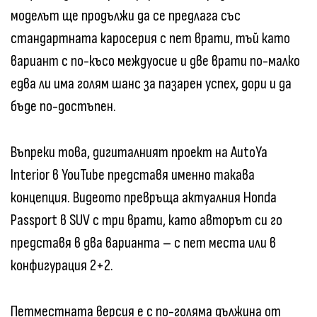
моделът ще продължи да се предлага със
стандартната каросерия с пет врати, тъй като
вариант с по-късо междуосие и две врати по-малко
едва ли има голям шанс за пазарен успех, дори и да
бъде по-достъпен.
Въпреки това, дигиталният проект на AutoYa
Interior в YouTube представя именно такава
концепция. Видеото превръща актуалния Honda
Passport в SUV с три врати, като авторът си го
представя в два варианта – с пет места или в
конфигурация 2+2.
Петместната версия е с по-голяма дължина от