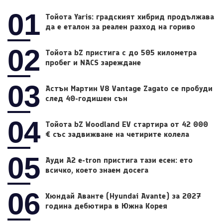
01
Тойота Yaris: градският хибрид продължава
да е еталон за реален разход на гориво
02
Тойота bZ пристига с до 505 километра
пробег и NACS зареждане
03
Астън Мартин V8 Vantage Zagato се пробуди
след 40-годишен сън
04
Тойота bZ Woodland EV стартира от 42 000
€ със задвижване на четирите колела
05
Ауди A2 e-tron пристига тази есен: ето
всичко, което знаем досега
06
Хюндай Аванте (Hyundai Avante) за 2027
година дебютира в Южна Корея