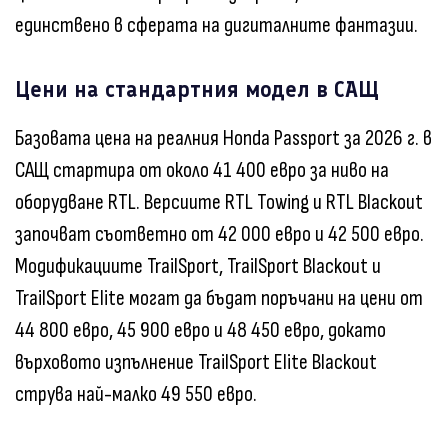
единствено в сферата на дигиталните фантазии.
Цени на стандартния модел в САЩ
Базовата цена на реалния Honda Passport за 2026 г. в
САЩ стартира от около 41 400 евро за ниво на
оборудване RTL. Версиите RTL Towing и RTL Blackout
започват съответно от 42 000 евро и 42 500 евро.
Модификациите TrailSport, TrailSport Blackout и
TrailSport Elite могат да бъдат поръчани на цени от
44 800 евро, 45 900 евро и 48 450 евро, докато
върховото изпълнение TrailSport Elite Blackout
струва най-малко 49 550 евро.