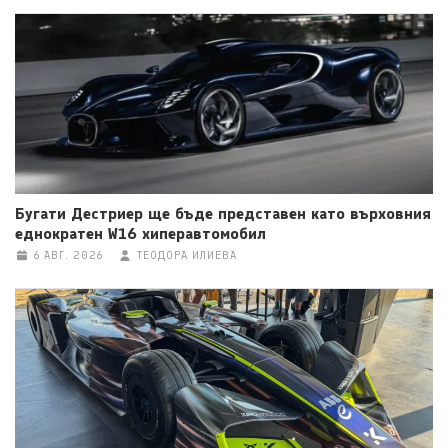
Бугати Дестриер ще бъде представен като върховния
еднократен W16 хиперавтомобил
6 АВГ. 2026
ТЕОДОРА ИЛИЕВА