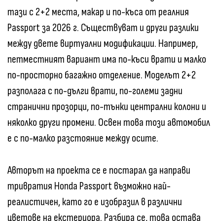
тази с 2+2 места, макар и по-къса от реалния
Passport за 2026 г. Съществуват и други разлики
между двете виртуални модификации. Например,
петместният вариант има по-къси врати и малко
по-просторно багажно отделение. Моделът 2+2
разполага с по-дълги врати, по-големи задни
странични прозорци, по-тънки централни колони и
няколко други промени. Освен това този автомобил
е с по-малко разстояние между осите.
Авторът на проекта се е постарал да направи
тривратия Honda Passport възможно най-
реалистичен, като го е изобразил в различни
цветове на екстериора. Разбира се, това остава