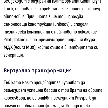
Всъдеходът е базиран на платформата Global Light
Truck, но това не го превръща в класически офроуд
автомобил. Причината е, че той използва
самоносеща конструкция (unibody) и споделя
технически компоненти с най-новото поколение
Pilot, както и с по-премиум ориентирания
Акура
МДХ (Acura MDX)
, който също е в четвъртата си
генерация.
Виртуална трансформация
Тъй като малко производители успяват да
реализират успешни версии с три врати на своите
кросоувъри, не се очаква последният Passport да
получи подобна трансформация. Поради това