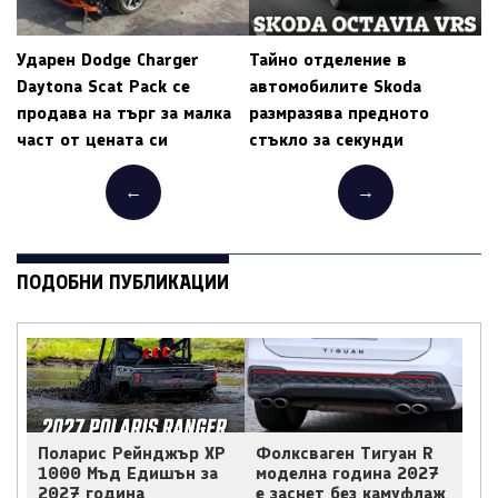
Ударен Dodge Charger
Тайно отделение в
Daytona Scat Pack се
автомобилите Skoda
продава на търг за малка
размразява предното
част от цената си
стъкло за секунди
←
→
ПОДОБНИ ПУБЛИКАЦИИ
Поларис Рейнджър ХР
Фолксваген Тигуан R
1000 Мъд Едишън за
моделна година 2027
2027 година
е заснет без камуфлаж