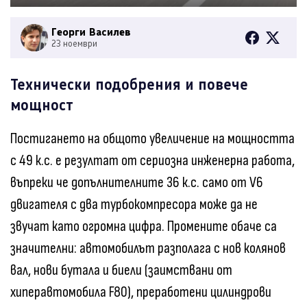
Георги Василев
23 ноември
Технически подобрения и повече
мощност
Постигането на общото увеличение на мощността
с 49 к.с. е резултат от сериозна инженерна работа,
въпреки че допълнителните 36 к.с. само от V6
двигателя с два турбокомпресора може да не
звучат като огромна цифра. Промените обаче са
значителни: автомобилът разполага с нов колянов
вал, нови бутала и биели (заимствани от
хиперавтомобила F80), преработени цилиндрови