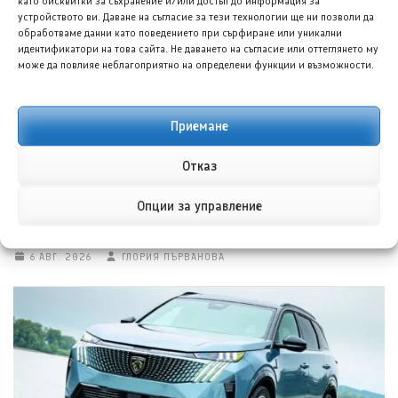
като бисквитки за съхранение и/или достъп до информация за
6 АВГ. 2026
ГЕОРГИ ВАСИЛЕВ
устройството ви. Даване на съгласие за тези технологии ще ни позволи да
обработваме данни като поведението при сърфиране или уникални
идентификатори на това сайта. Не даването на съгласие или оттеглянето му
може да повлияе неблагоприятно на определени функции и възможности.
Приемане
Отказ
Опции за управление
Фолксваген Тигуан R моделна година 2027 е заснет
без камуфлаж
6 АВГ. 2026
ГЛОРИЯ ПЪРВАНОВА