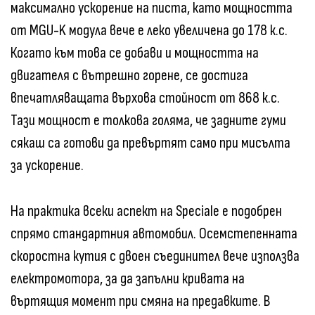
максимално ускорение на писта, като мощността
от MGU-K модула вече е леко увеличена до 178 к.с.
Когато към това се добави и мощността на
двигателя с вътрешно горене, се достига
впечатляващата върхова стойност от 868 к.с.
Тази мощност е толкова голяма, че задните гуми
сякаш са готови да превъртят само при мисълта
за ускорение.
На практика всеки аспект на Speciale е подобрен
спрямо стандартния автомобил. Осемстепенната
скоростна кутия с двоен съединител вече използва
електромотора, за да запълни кривата на
въртящия момент при смяна на предавките. В