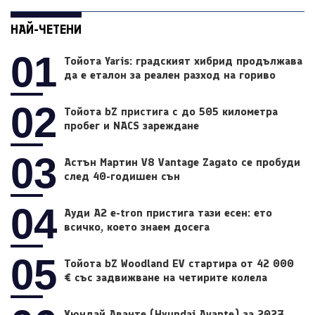
НАЙ-ЧЕТЕНИ
01
Тойота Yaris: градският хибрид продължава
да е еталон за реален разход на гориво
02
Тойота bZ пристига с до 505 километра
пробег и NACS зареждане
03
Астън Мартин V8 Vantage Zagato се пробуди
след 40-годишен сън
04
Ауди A2 e-tron пристига тази есен: ето
всичко, което знаем досега
05
Тойота bZ Woodland EV стартира от 42 000
€ със задвижване на четирите колела
Хюндай Аванте (Hyundai Avante) за 2027