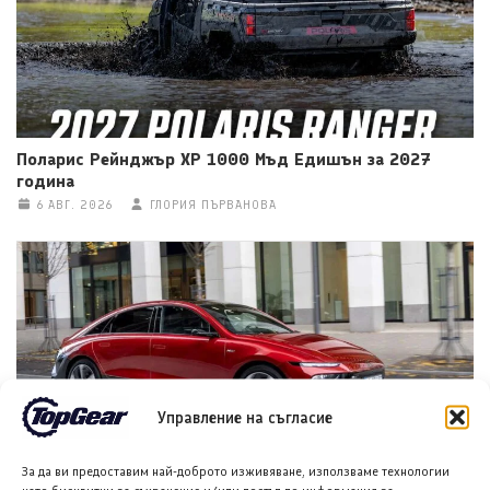
Поларис Рейнджър ХР 1000 Мъд Едишън за 2027
година
6 АВГ. 2026
ГЛОРИЯ ПЪРВАНОВА
Управление на съгласие
Хюндай IONIQ 6 стартира продажби в Турция с нов
За да ви предоставим най-доброто изживяване, използваме технологии
облик и пробег до 680 км