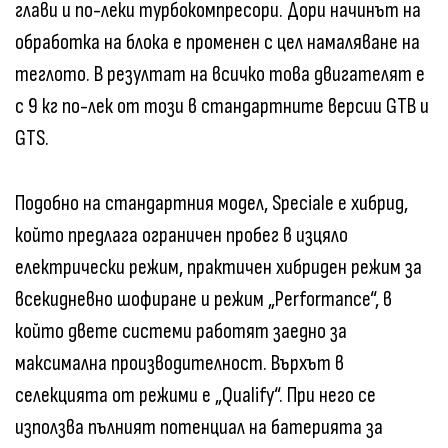
глави и по-леки турбокомпресори. Дори начинът на
обработка на блока е променен с цел намаляване на
теглото. В резултат на всичко това двигателят е
с 9 кг по-лек от този в стандартните версии GTB и
GTS.
Подобно на стандартния модел, Speciale е хибрид,
който предлага ограничен пробег в изцяло
електрически режим, практичен хибриден режим за
всекидневно шофиране и режим „Performance“, в
който двете системи работят заедно за
максимална производителност. Върхът в
селекцията от режими е „Qualify“. При него се
използва пълният потенциал на батерията за