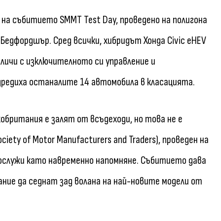
на събитието SMMT Test Day, проведено на полигона
 в Бедфордшър. Сред всички, хибридът Хонда Civic eHEV
отличи с изключителното си управление и
дредиха останалите 14 автомобила в класацията.
обритания е залят от всъдеходи, но това не е
ety of Motor Manufacturers and Traders), проведен на
послужи като навременно напомняне. Събитието дава
ние да седнат зад волана на най-новите модели от