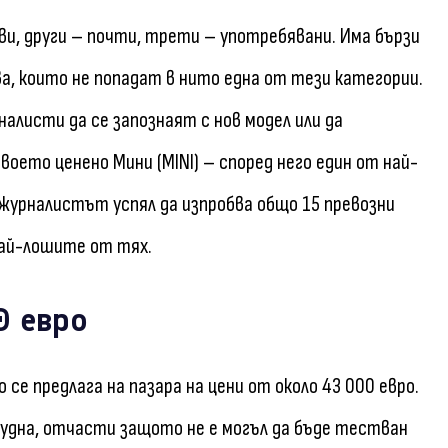
и, други – почти, трети – употребявани. Има бързи
ва, които не попадат в нито една от тези категории.
алисти да се запознаят с нов модел или да
оето ценено Мини (MINI) – според него един от най-
журналистът успял да изпробва общо 15 превозни
най-лошите от тях.
0 евро
то се предлага на пазара на цени от около 43 000 евро.
рудна, отчасти защото не е могъл да бъде тестван