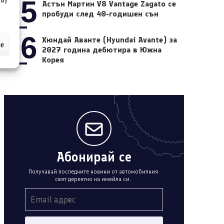
05
 му
Астън Мартин V8 Vantage Zagato се
пробуди след 40-годишен сън
06
Хюндай Аванте (Hyundai Avante) за
ие
2027 година дебютира в Южна
Корея
Абонирай се
Получавай последните новини от автомобилния
свят деректно на имейла си.