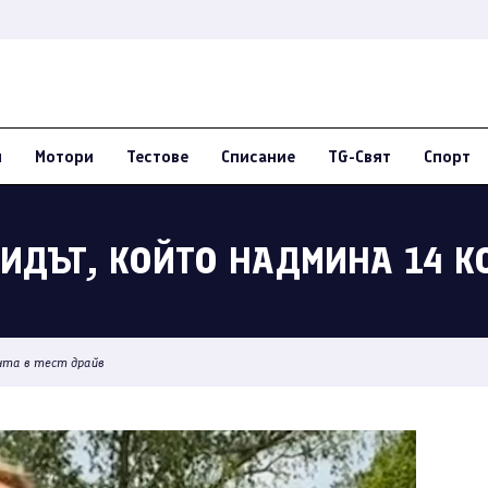
и
Мотори
Тестове
Списание
TG-Свят
Спорт
РИДЪТ, КОЙТО НАДМИНА 14 К
ента в тест драйв