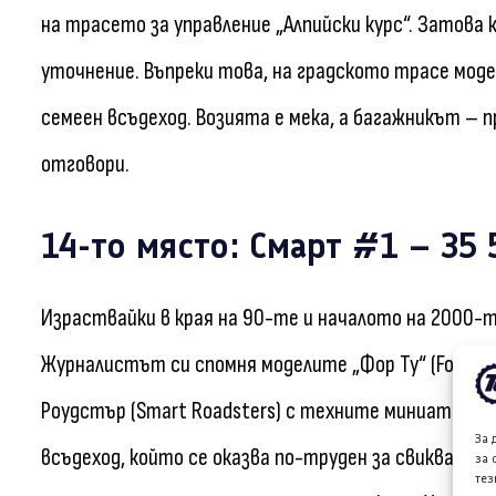
на трасето за управление „Алпийски курс“. Затова 
уточнение. Въпреки това, на градското трасе моде
семеен всъдеход. Возията е мека, а багажникът – 
отговори.
14-то място: Смарт #1 – 35
Израствайки в края на 90-те и началото на 2000-т
Журналистът си спомня моделите „Фор Ту“ (Four Two
Роудстър (Smart Roadsters) с техните миниатюрни
За 
всъдеход, който се оказва по-труден за свикване 
за 
тез