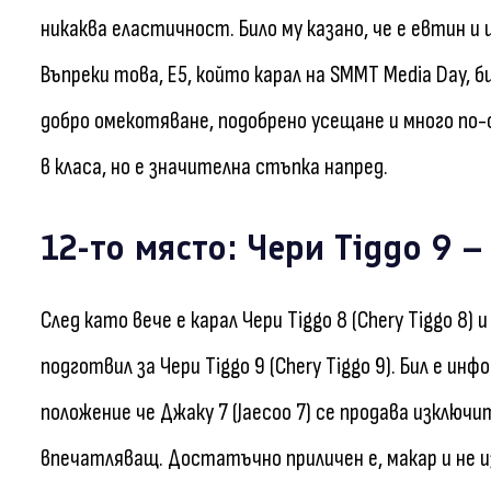
никаква еластичност. Било му казано, че е евтин и 
Въпреки това, E5, който карал на SMMT Media Day, 
добро омекотяване, подобрено усещане и много по-
в класа, но е значителна стъпка напред.
12-то място: Чери Tiggo 9 
След като вече е карал Чери Tiggo 8 (Chery Tiggo 8)
подготвил за Чери Tiggo 9 (Chery Tiggo 9). Бил е и
положение че Джаку 7 (Jaecoo 7) се продава изключ
впечатляващ. Достатъчно приличен е, макар и не и