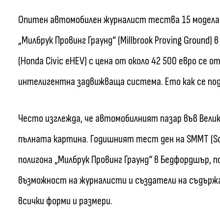
Опитен автомобилен журналист тества 15 модела 
„Милбрук Провинг Граунд“ (Millbrook Proving Ground)
(Honda Civic eHEV) с цена от около 42 500 евро се 
интелигентна задвижваща система. Ето как се по
Често изглежда, че автомобилният пазар във Велик
пълната картина. Годишният тест ден на SMMT (Soci
полигона „Милбрук Провинг Граунд“ в Бедфордшър, 
възможност на журналисти и създатели на съдържа
всички форми и размери.