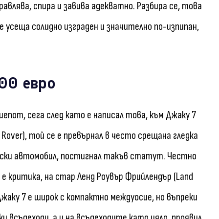
авлява, спира и завива адекватно. Разбира се, това
е усеща солидно изграден и значително по-изпипан,
500 евро
пот, сега след като е написал това, към Джаку 7
e Rover), той се е превърнал в често срещана гледка
ски автомобил, постигнал такъв статут. Честно
е е критика, на стар Ленд Роувър Фрийлендър (Land
 Джаку 7 е широк с компактно междуосие, но въпреки
ки всъдеходи, а и на всъдеходите като цяло, проявил