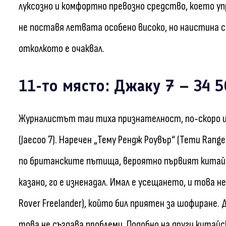
луксозно и комфортно превозно средство, което упр
не поставя летвата особено високо, но наистина с
отколкото е очаквал.
11-то място: Джаку 7 – 34 
Журналистът таи тиха признателност, по-скоро ше
(Jaecoo 7). Наречен „Тему Рендж Роувър“ (Temu Rang
по британските пътища, вероятно първият китай
казано, го е изненадал. Имал е усещането, и това н
Rover Freelander), който бил приятен за шофиране.
това не създава проблеми. Подобно на други китайс