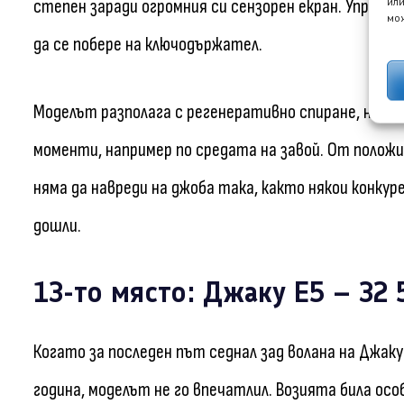
степен заради огромния си сензорен екран. Управл
или
мож
да се побере на ключодържател.
Моделът разполага с регенеративно спиране, но то
моменти, например по средата на завой. От полож
няма да навреди на джоба така, както някои конкур
дошли.
13-то място: Джаку E5 – 32
Когато за последен път седнал зад волана на Джаку 
година, моделът не го впечатлил. Возията била ос