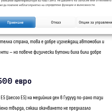
ението също не е толкова приятно, а ключът не може
 уникални идентификатори на това сайта. Не даването на съгласие или оттеглянето
е да повлияе неблагоприятно на определени функции и възможности.
Приемане
Отказ
Опции за управлен
 се включва и изключва в най-неподходящите
ителна страна, това е добре изглеждащ автомобил и
енти – но повече физически бутони биха били добре
 500 евро
E5 (Jaecoo E5) на медийния ден в Гудууд по-рано тази
обено твърда, сякаш окачването не предлагало