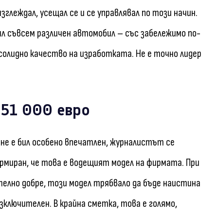
изглеждал, усещал се и се управлявал по този начин.
бил съвсем различен автомобил – със забележимо по-
солидно качество на изработката. Не е точно лидер
– 51 000 евро
 и не е бил особено впечатлен, журналистът се
нформиран, че това е водещият модел на фирмата. При
ително добре, този модел трябвало да бъде наистина
зключителен. В крайна сметка, това е голямо,