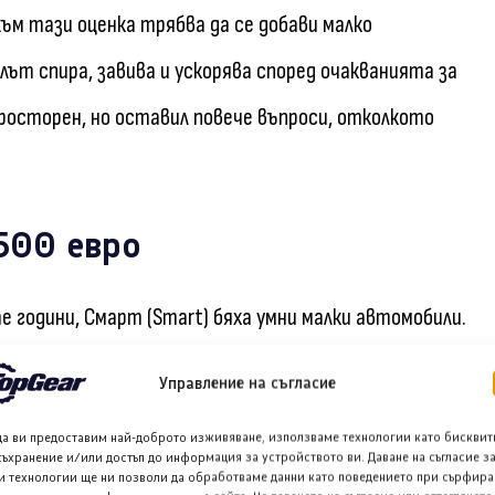
към тази оценка трябва да се добави малко
лът спира, завива и ускорява според очакванията за
просторен, но оставил повече въпроси, отколкото
 500 евро
е години, Смарт (Smart) бяха умни малки автомобили.
) и „Фор Фор“ (Four Four), както и красивите Смарт
Управление на съгласие
 двигатели. Този модел #1 е компактен електрически
да ви предоставим най-доброто изживяване, използваме технологии като бисквит
от конкурентните малки всъдеходи – до голяма
съхранение и/или достъп до информация за устройството ви. Даване на съгласие з
и технологии ще ни позволи да обработваме данни като поведението при сърфира