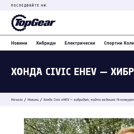
Skip
ПОСЛЕДВАЙТЕ НИ:
to
content
(Press
Enter)
Новини
Хибриди
Електрически
Спортни Кол
ХОНДА CIVIC EHEV — ХИБ
/
/
Начало
Новини
Хонда Civic eHEV — хибридът, който надмина 14 конкур