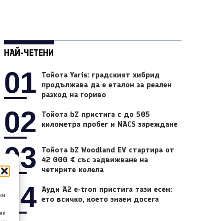
НАЙ-ЧЕТЕНИ
01
Тойота Yaris: градският хибрид
продължава да е еталон за реален
разход на гориво
02
Тойота bZ пристига с до 505
километра пробег и NACS зареждане
03
Тойота bZ Woodland EV стартира от
42 000 € със задвижване на
четирите колела
04
Ауди A2 e-tron пристига тази есен:
ки
ето всичко, което знаем досега
а
не