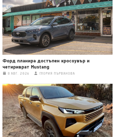
Форд планира достъпен кросоувър и
четириврат Mustang
8 АВГ. 2026
ГЛОРИЯ ПЪРВАНОВА