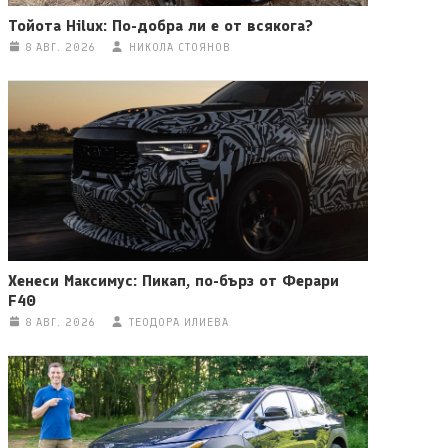
Тойота Hilux: По-добра ли е от всякога?
8 АВГ. 2026
НИКОЛА СТОЯНОВ
Хенеси Максимус: Пикап, по-бърз от Ферари
F40
8 АВГ. 2026
ТЕОДОРА ИЛИЕВА