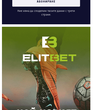
Ние няма да споделим твоите данни с трети
страни.