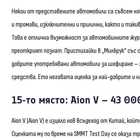
Някои от представените автомобили са съвсем нов
и тромави, изключителни и прилични, както и таки
Това е отлична възможност за автомобилните журн
преоткрият познат. Пристигайки в „Милбрук“ със св
добрите употребявани автомобили за шофиране – 
средства. Ето неговата оценка за най-добрите и 
15-то място: Аion V – 43 00
Аion V (Aion V) е изцяло нов всъдеход от Китай, кой
Оценката му по време на SMMT Test Day се оказа т