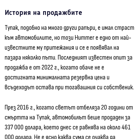
История на продажбите
Тупак, подобно на много други рапъри, е имал страст
към автомобилите, но този Hummer е едно от най-
известните му притежания и се е появявал на
пазара няколко пъти. Последният известен опит за
продажба е от 2022 г., когато обаче не е
достигната минималната резервна цена и
всъдеходът остава при тогавашния си собственик.
През 2016 г., когато светът отбеляза 20 години от
смъртта на Тупак, автомобилът беше продаден за
337 000 долара, което днес се равнява на около 461
000 долара. Не е ясно каква сума се очаква да