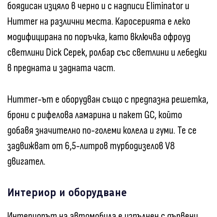
боядисан изцяло в черно и с надписи Eliminator и
Hummer на различни места. Каросерията е леко
модифицирана по поръчка, като включва офроуд
светлини Dick Cepek, ролбар със светлини и лебедки
в предната и задната част.
Hummer-ът е оборудван също с предпазна решетка,
брони с рифелова ламарина и пакет GC, който
добавя значително по-големи колела и гуми. Те се
задвижват от 6,5-литров турбодизелов V8
двигател.
Интериор и оборудване
Интериорът на автомобила е изпълнен с дървени