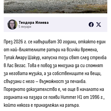
Теодора Илиева
5 януари
През 2026 г. се навършват 30 години, откакто един
от най-влиятелните рапъри на всички времена,
Тупак Амару Шакур, напусна този свят след стрелба
в Лас Вегас. Това е повод за мнозина да си спомнят
за неговата музика, а за собствениците на вещи,
свързани с него – възможност за печалба.
Поредното доказателство е, че още в началото на
годината на пазара се появи Hummer H1 от 1996 г.,
който някога е принадлежал на рапъра.