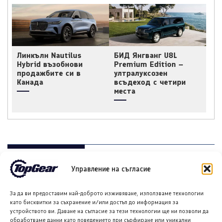
Линкълн Nautilus
БИД Янгванг U8L
Hybrid възобнови
Premium Edition –
продажбите си в
ултралуксозен
Канада
всъдеход с четири
места
НОВИ ПУБЛИКАЦИИ
Управление на съгласие
За да ви предоставим най-доброто изживяване, използваме технологии
като бисквитки за съхранение и/или достъп до информация за
устройството ви. Даване на съгласие за тези технологии ще ни позволи да
обработваме данни като поведението при сърфиране или уникални