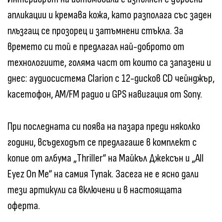
апликации и кремава кожа, като разполага със заден
плъзгащ се прозорец и затъмнени стъкла. За
времето си той е предлагал най-доброто от
технологиите, голяма част от които са запазени и
днес: аудиосистема Clarion с 12-дисков CD чейнджър,
касетофон, AM/FM радио и GPS навигация от Sony.
При последната си поява на пазара преди няколко
години, всъдеходът се предлагаше в комплект с
копие от албума „Thriller“ на Майкъл Джексън и „All
Eyez On Me“ на самия Тупак. Засега не е ясно дали
тези артикули са включени и в настоящата
оферта.