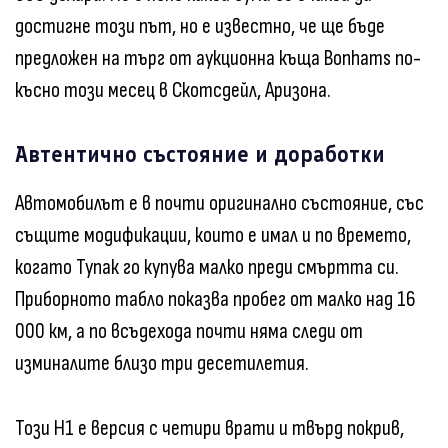
достигне този път, но е известно, че ще бъде
предложен на търг от аукционна къща Bonhams по-
късно този месец в Скотсдейл, Аризона.
Автентично състояние и доработки
Автомобилът е в почти оригинално състояние, със
същите модификации, които е имал и по времето,
когато Тупак го купува малко преди смъртта си.
Приборното табло показва пробег от малко над 16
000 км, а по всъдехода почти няма следи от
изминалите близо три десетилетия.
Този H1 е версия с четири врати и твърд покрив,