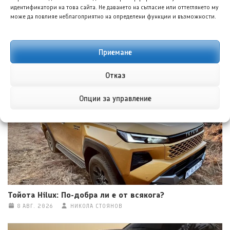
идентификатори на това сайта. Не даването на съгласие или оттеглянето му
може да повлияе неблагоприятно на определени функции и възможности.
Приемане
Форд планира достъпен кросоувър и четириврат
Mustang
Отказ
8 АВГ. 2026
ГЛОРИЯ ПЪРВАНОВА
Опции за управление
Тойота Hilux: По-добра ли е от всякога?
8 АВГ. 2026
НИКОЛА СТОЯНОВ