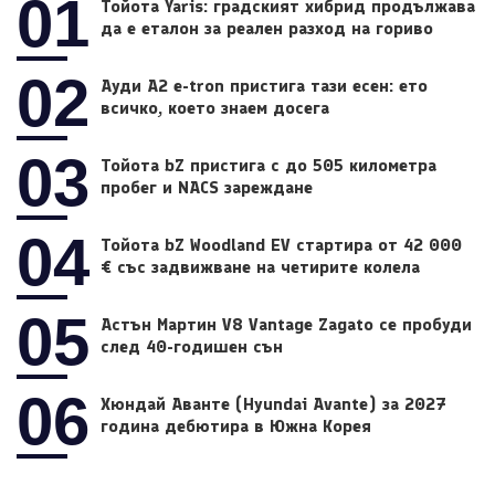
01
Тойота Yaris: градският хибрид продължава
да е еталон за реален разход на гориво
02
Ауди A2 e-tron пристига тази есен: ето
всичко, което знаем досега
03
Тойота bZ пристига с до 505 километра
пробег и NACS зареждане
04
Тойота bZ Woodland EV стартира от 42 000
€ със задвижване на четирите колела
05
Астън Мартин V8 Vantage Zagato се пробуди
след 40-годишен сън
06
Хюндай Аванте (Hyundai Avante) за 2027
година дебютира в Южна Корея