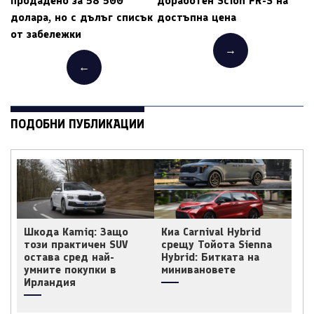
продадено за 58 500
доработен Scion FR-S на
долара, но с дълъг списък
достъпна цена
от забележки
→
←
ПОДОБНИ ПУБЛИКАЦИИ
Шкода Kamiq: Защо
Киа Carnival Hybrid
този практичен SUV
срещу Тойота Sienna
остава сред най-
Hybrid: Битката на
умните покупки в
минивановете
Ирландия