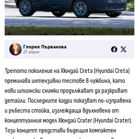
Глория Първанова
27 април
Третото поколение на Хюндай Creta (Hyundai Creta)
преминава интензивни тестове в чужбина, като
нови шпионски снимки продължават да разкриват
детайли. Последните кадри показват по-изправена
и ръбеста стойка, изглеждаща вдъхновена от
концептуалния модел Хюндай Crater (Hyundai Crater).
Този концепт представи бъдещия компактен