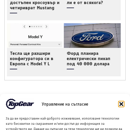
достъпен кросоувър и
ли е от всякога?
четириврат Mustang
Тесла ще разшири
Форд планира
конфигуратора си в
електрически пикап
Европа с Model Y L
под 40 000 долара
НОВИ ПУБЛИКАЦИИ
Управление на съгласие
За да ви предоставим най-доброто изживяване, използваме технологии
като бисквитки за съхранение и/или достъп до информация за
устройството ви. Даване на съгласие за тези технологии ще ни позволи да