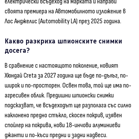
електрически всъдеход на марката и направи
своята премиера на Автомобилното изложение в
Лос Анджелис (Automobility LA) през 2025 година.
Какво разкриха шпионските снимки
досега?
В сравнение с настоящото поколение, новият
Хюндай Creta за 2027 година ще бъде по-дълъг, по-
широк и по-просторен. Освен това, той ще има по-
агресивен облик. Предишни шпионски снимки
подсказват, че всъдеходът ще разполага със силно
наклонено предно стъкло, скосен покрив, изявен
спойлер на покрива, нови 18-инчови алуминиеви
джанти и по-къси предни и задни надвеси.