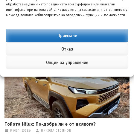
обработваме данни като поведението при сърфиране или уникални
идентификатори на това сайта. Не даването на съгласие или оттеглянето му
може да повлияе неблагоприятно на определени функции и възможности.
Приемане
Форд планира достъпен кросоувър и четириврат
Mustang
Отказ
8 АВГ. 2026
ГЛОРИЯ ПЪРВАНОВА
Опции за управление
Тойота Hilux: По-добра ли е от всякога?
8 АВГ. 2026
НИКОЛА СТОЯНОВ