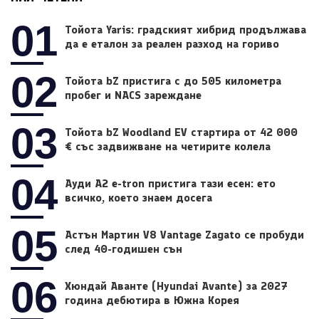
01
Тойота Yaris: градският хибрид продължава
да е еталон за реален разход на гориво
02
Тойота bZ пристига с до 505 километра
пробег и NACS зареждане
03
Тойота bZ Woodland EV стартира от 42 000
€ със задвижване на четирите колела
04
Ауди A2 e-tron пристига тази есен: ето
всичко, което знаем досега
05
Астън Мартин V8 Vantage Zagato се пробуди
след 40-годишен сън
06
Хюндай Аванте (Hyundai Avante) за 2027
година дебютира в Южна Корея