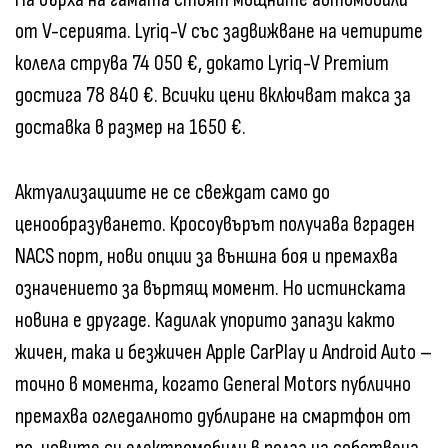
от V-серията. Lyriq-V със задвижване на четирите
колела струва 74 050 €, докато Lyriq-V Premium
достига 78 840 €. Всички цени включват такса за
доставка в размер на 1650 €.
Актуализациите не се свеждат само до
ценообразуването. Кросоувърът получава вграден
NACS порт, нови опции за външна боя и премахва
означението за въртящ момент. Но истинската
новина е другаде. Кадилак упорито запази както
жичен, така и безжичен Apple CarPlay и Android Auto –
точно в момента, когато General Motors публично
премахва огледалното дублиране на смартфон от