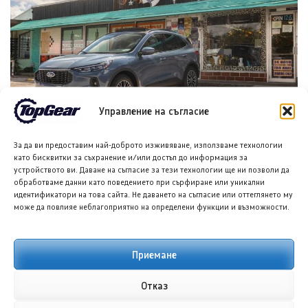
Управление на съгласие
Форд планира достъпен кросоувър и четириврат
За да ви предоставим най-доброто изживяване, използваме технологии
Mustang
като бисквитки за съхранение и/или достъп до информация за
8 АВГ. 2026
ГЛОРИЯ ПЪРВАНОВА
устройството ви. Даване на съгласие за тези технологии ще ни позволи да
обработваме данни като поведението при сърфиране или уникални
идентификатори на това сайта. Не даването на съгласие или оттеглянето му
може да повлияе неблагоприятно на определени функции и възможности.
Приемане
Отказ