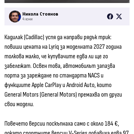
Никола Стоянов
4 юни
Кадилак (Cadillac) успя да направи рядък трик:
повиши цената на Lyriq за моделната 2027 година
толкова малко, че купувачите едва ли ще го
забележат. Освен това, автомобилът запазва
порта за зареждане по стандарта NACS и
функциите Apple CarPlay и Android Auto, които
General Motors (General Motors) премахва от други
свои модели.
Повечето версии поскъпнаха само с около 184 €,
докато спортните версии V-Series добавиха едва 97