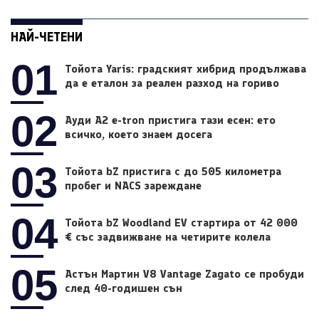
НАЙ-ЧЕТЕНИ
01
Тойота Yaris: градският хибрид продължава
да е еталон за реален разход на гориво
02
Ауди A2 e-tron пристига тази есен: ето
всичко, което знаем досега
03
Тойота bZ пристига с до 505 километра
пробег и NACS зареждане
04
Тойота bZ Woodland EV стартира от 42 000
€ със задвижване на четирите колела
05
Астън Мартин V8 Vantage Zagato се пробуди
след 40-годишен сън