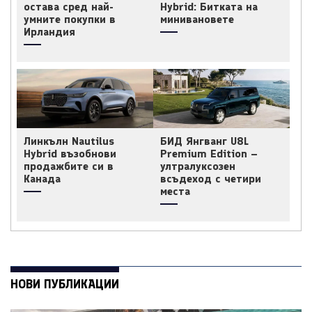
остава сред най-
Hybrid: Битката на
умните покупки в
минивановете
Ирландия
Линкълн Nautilus
БИД Янгванг U8L
Hybrid възобнови
Premium Edition –
продажбите си в
ултралуксозен
Канада
всъдеход с четири
места
НОВИ ПУБЛИКАЦИИ