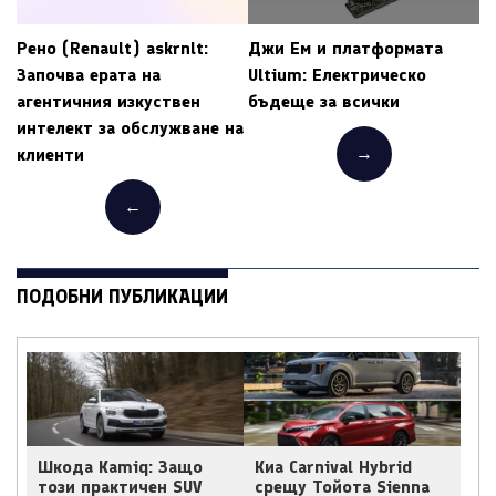
Рено (Renault) askrnlt:
Джи Ем и платформата
Започва ерата на
Ultium: Електрическо
агентичния изкуствен
бъдеще за всички
интелект за обслужване на
→
клиенти
←
ПОДОБНИ ПУБЛИКАЦИИ
Шкода Kamiq: Защо
Киа Carnival Hybrid
този практичен SUV
срещу Тойота Sienna