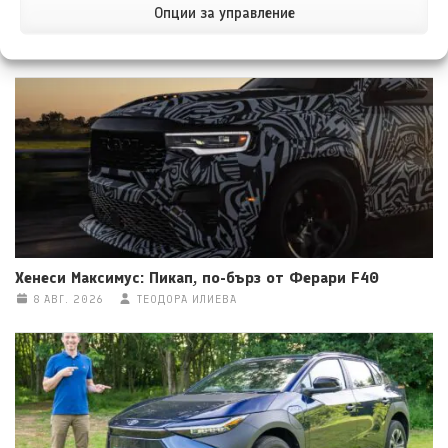
Опции за управление
Тойота Hilux: По-добра ли е от всякога?
8 АВГ. 2026
НИКОЛА СТОЯНОВ
Хенеси Максимус: Пикап, по-бърз от Ферари F40
8 АВГ. 2026
ТЕОДОРА ИЛИЕВА