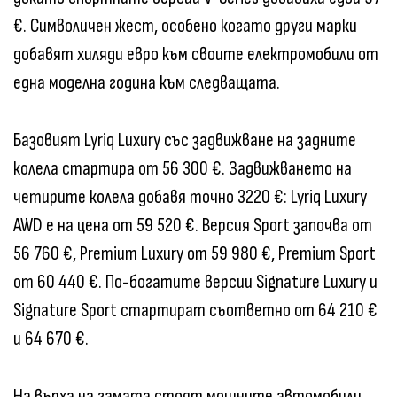
€. Символичен жест, особено когато други марки
добавят хиляди евро към своите електромобили от
една моделна година към следващата.
Базовият Lyriq Luxury със задвижване на задните
колела стартира от 56 300 €. Задвижването на
четирите колела добавя точно 3220 €: Lyriq Luxury
AWD е на цена от 59 520 €. Версия Sport започва от
56 760 €, Premium Luxury от 59 980 €, Premium Sport
от 60 440 €. По-богатите версии Signature Luxury и
Signature Sport стартират съответно от 64 210 €
и 64 670 €.
На върха на гамата стоят мощните автомобили