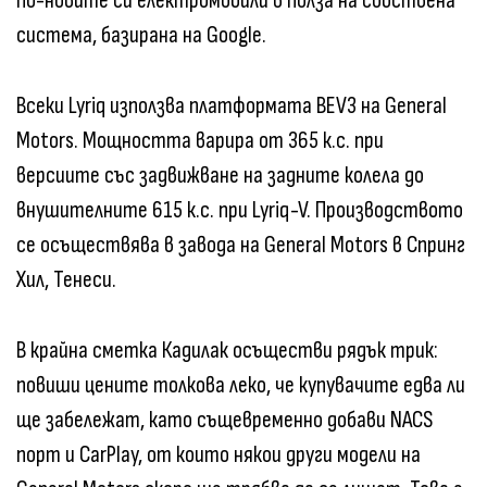
по-новите си електромобили в полза на собствена
система, базирана на Google.
Всеки Lyriq използва платформата BEV3 на General
Motors. Мощността варира от 365 к.с. при
версиите със задвижване на задните колела до
внушителните 615 к.с. при Lyriq-V. Производството
се осъществява в завода на General Motors в Спринг
Хил, Тенеси.
В крайна сметка Кадилак осъществи рядък трик:
повиши цените толкова леко, че купувачите едва ли
ще забележат, като същевременно добави NACS
порт и CarPlay, от които някои други модели на