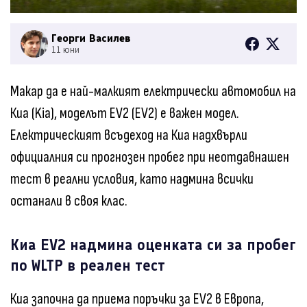
Георги Василев
11 юни
Макар да е най-малкият електрически автомобил на
Киа (Kia), моделът EV2 (EV2) е важен модел.
Електрическият всъдеход на Киа надхвърли
официалния си прогнозен пробег при неотдавнашен
тест в реални условия, като надмина всички
останали в своя клас.
Киа EV2 надмина оценката си за пробег
по WLTP в реален тест
Киа започна да приема поръчки за EV2 в Европа,