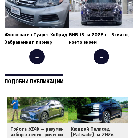
Фолксваген Туарег Хибрид:
БМВ i3 за 2027 г.: Всичко,
Забравеният пионер
което знаем
←
→
ПОДОБНИ ПУБЛИКАЦИИ
Тойота bZ4X – разумен
Хюндай Палисад
избор за електрически
(Palisade) за 2026