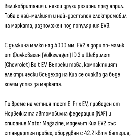
Великобритания и някои други региони през април.
Това е най-малкият и най-достъпен електромобил
на марката, разположен под популярния EV3.
С дължина малко над 4000 мм, EV2 е дори по-малък
от Фолксваген (Volkswagen) ID.3 и Шевролет
(Chevrolet) Bolt EV. Въпреки това, компактният
електрически всъдеход на Киа се очаква да бъде
голям успех за марката.
По време на летния тест El Prix EV, проведен от
Норвежката автомобилна федерация (NAF) и
списание Motor Magazine, моделът Киа EV2 със
стандартен пробег, оборудван с 42.2 кВтч батерия,