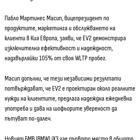
Пабло Мартинес Масип, вицепрезидент по
продуктите, маркетинга и обслужването на
клиенти в Киа Европа, заяви, че EV2 демонстрира
изключителна ефективност и надеждност,
надхвърляйки 105% от своя WLTP пробег.
Масип допълни, че тези независими резултати
потвърждават, че EV2 е проектиран около реалните
нужди на клиентите, предлага надеждна ежедневна
употреба и дава на шофьорите увереност да
пътуват по-далеч.
Новият БМВ (BMW) iX3 зае първото място в общото