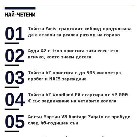
НАЙ-ЧЕТЕНИ
01
Тойота Yaris: градският хибрид продължава
да е еталон за реален разход на гориво
02
Ауди A2 e-tron пристига тази есен: ето
всичко, което знаем досега
03
Тойота bZ пристига с до 505 километра
пробег и NACS зареждане
04
Тойота bZ Woodland EV стартира от 42 000
€ със задвижване на четирите колела
05
Астън Мартин V8 Vantage Zagato се пробуди
след 40-годишен сън