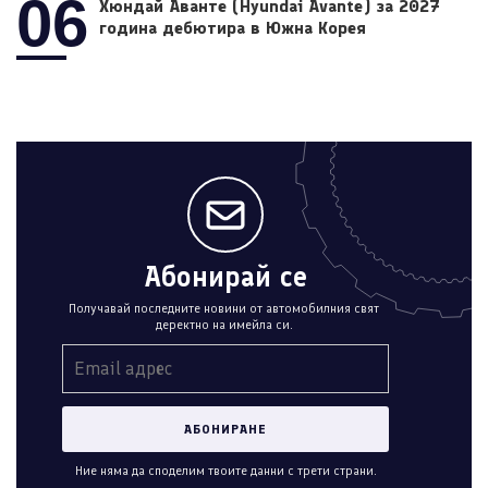
06
Хюндай Аванте (Hyundai Avante) за 2027
година дебютира в Южна Корея
Абонирай се
Получавай последните новини от автомобилния свят
деректно на имейла си.
Ние няма да споделим твоите данни с трети страни.