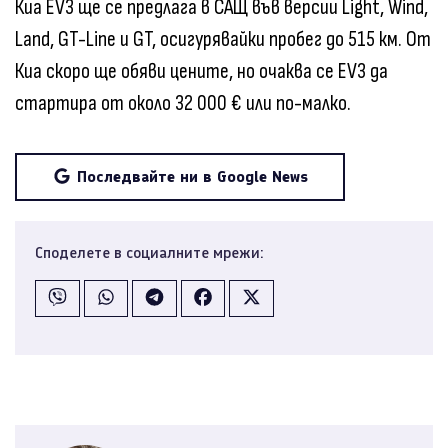
Киа EV3 ще се предлага в САЩ във версии Light, Wind,
Land, GT-Line и GT, осигурявайки пробег до 515 км. От
Киа скоро ще обяви цените, но очаква се EV3 да
стартира от около 32 000 € или по-малко.
Последвайте ни в Google News
Споделете в социалните мрежи: