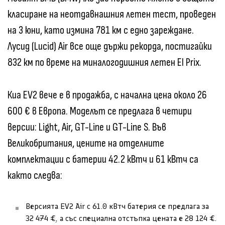
класиране на неотдавнашния летен тест, проведен
на 3 юни, като измина 781 км с едно зареждане.
Лусид (Lucid) Air все още държи рекорда, постигайки
832 км по време на миналогодишния летен El Prix.
Киа EV2 вече е в продажба, с начална цена около 26
600 € в Европа. Моделът се предлага в четири
версии: Light, Air, GT-Line и GT-Line S. Във
Великобритания, цените на отделните
комплектации с батерии 42.2 кВтч и 61 кВтч са
както следва:
Версията EV2 Air с 61.0 кВтч батерия се предлага за
32 474 €, а със специална отстъпка цената е 28 124 €.