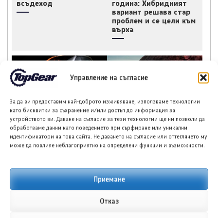
всъдеход
година: Хибридният
вариант решава стар
проблем и се цели към
върха
Управление на съгласие
За да ви предоставим най-доброто изживяване, използваме технологии
Зийкр 7X Black Nova,
Луксийд RX: Новият
като бисквитки за съхранение и/или достъп до информация за
лимитирана серия от
китайски кросоувър с
устройството ви. Даване на съгласие за тези технологии ще ни позволи да
200 бройки
585 к.с. и облик,
обработваме данни като поведението при сърфиране или уникални
вдъхновен от Ферари
идентификатори на това сайта. Не даването на съгласие или оттеглянето му
може да повлияе неблагоприятно на определени функции и възможности.
Приемане
НОВИ ПУБЛИКАЦИИ
Отказ