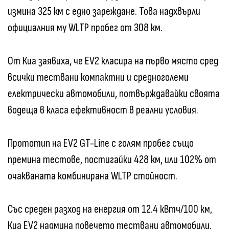
измина 325 км с едно зареждане. Това надхвърли
официалния му WLTP пробег от 308 км.
От Киа заявиха, че EV2 класира на първо място сред
всички тествани компактни и средноголеми
електрически автомобили, потвърждавайки своята
водеща в класа ефективност в реални условия.
Прототип на EV2 GT-Line с голям пробег също
премина тестове, постигайки 428 км, или 102% от
очакваната комбинирана WLTP стойност.
Със среден разход на енергия от 12.4 кВтч/100 км,
Киа EV2 надмина повечето тествани автомобили.