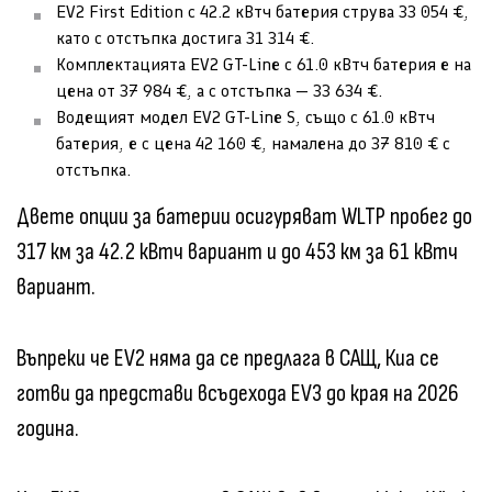
EV2 First Edition с 42.2 кВтч батерия струва 33 054 €,
като с отстъпка достига 31 314 €.
Комплектацията EV2 GT-Line с 61.0 кВтч батерия е на
цена от 37 984 €, а с отстъпка — 33 634 €.
Водещият модел EV2 GT-Line S, също с 61.0 кВтч
батерия, е с цена 42 160 €, намалена до 37 810 € с
отстъпка.
Двете опции за батерии осигуряват WLTP пробег до
317 км за 42.2 кВтч вариант и до 453 км за 61 кВтч
вариант.
Въпреки че EV2 няма да се предлага в САЩ, Киа се
готви да представи всъдехода EV3 до края на 2026
година.